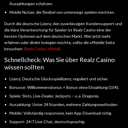
Auszahlungen schätzen.
Mobile Nutzer, die flexibel von unterwegs spielen möchten.
Durch die deutsche Lizenz, den zuverlässigen Kundensupport und
die klare Verantwortung für Spieler ist Realz Casino eine der
besten Optionen auf dem deutschen Markt. Wer jetzt mehr
erfahren oder direkt loslegen möchte, sollte die offizielle Seite
besuchen:
Realz Casino offiziell
.
Schnellcheck: Was Sie über Realz Casino
wissen sollten
Lizenz: Deutsche Glücksspiellizenz, reguliert und sicher.
Bonusse: Willkommensbonus + Bonus ohne Einzahlung (10 €).
Spiele: Slots, Live‑Dealer, Jackpots – u. a. Dragonia.
Auszahlung: Unter 24 Stunden, mehrere Zahlungsmethoden.
Mobile: Vollständig responsive, kein App‑Download nötig.
Support: 24/7 Live‑Chat, deutschsprachig.