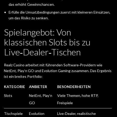
das erhöht Gewinnchancen.
Erfülle die Umsatzbedingungen zuerst mit kleineren Einsätzen,
um das Risiko zu senken.
Spielangebot: Von
klassischen Slots bis zu
Live‑Dealer‑Tischen
Realz Casino arbeitet mit führenden Software‑Providern wie
NetEnt, Play’n GO und Evolution Gaming zusammen. Das Ergebnis
ist ein breites Portfolio:
KATEGORIE
ANBIETER
BESONDERHEITEN
Slots
NetEnt, Play’n
Viele Themen, hohe RTP,
GO
Freispiele
Tischspiele
Evolution
Live‑Dealer, realistische