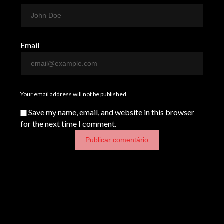
Email
Your email address will not be published.
Save my name, email, and website in this browser
for the next time I comment.