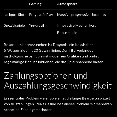
Gaming
Atmosphäre
Jackpot‑Slots
Pragmatic Play
Massive progressive Jackpots
Spezialspiele
Yggdrasil
Innovative Mechaniken,
Bonusspiele
Besonders hervorzuheben ist Dragonia, ein klassischer
5‑Walzen‑Slot mit 20 Gewinnlinien. Der Titel verbindet
mythologische Symbole mit modernen Grafiken und bietet
regelmäßige Bonusfunktionen, die das Spiel spannend halten.
Zahlungsoptionen und
Auszahlungsgeschwindigkeit
Ein zentrales Problem vieler Spieler ist die lange Bearbeitungszeit
von Auszahlungen. Realz Casino löst dieses Problem mit mehreren
schnellen Zahlungsmethoden: