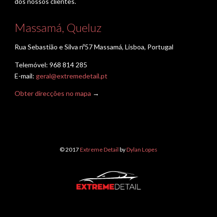
dos nossos clientes.
Massamá, Queluz
Rua Sebastião e Silva nº57 Massamá, Lisboa, Portugal
Telemóvel: 968 814 285
E-mail:
geral@extremedetail.pt
Obter direcções no mapa
→
© 2017
Extreme Detail
by
Dylan Lopes