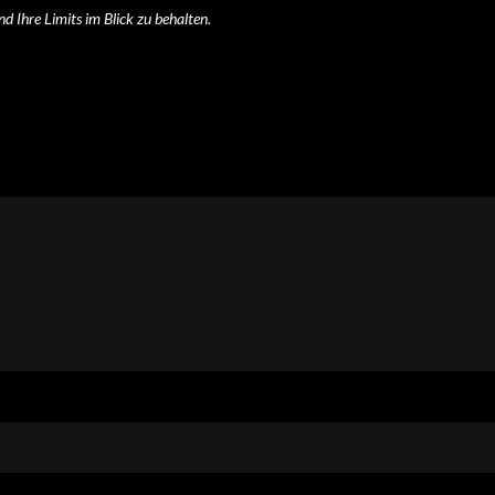
 Ihre Limits im Blick zu behalten.