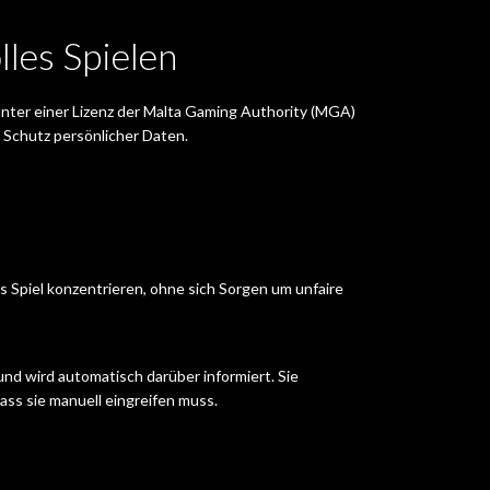
les Spielen
 unter einer Lizenz der Malta Gaming Authority (MGA)
n Schutz persönlicher Daten.
s Spiel konzentrieren, ohne sich Sorgen um unfaire
und wird automatisch darüber informiert. Sie
ass sie manuell eingreifen muss.