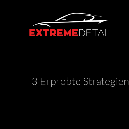
3 Erprobte Strategie