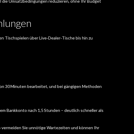
ell die Umsatzbedingungen reduzieren, ohne Ihr Budget
ahlungen
en Tischspielen über Live‑Dealer‑Tische bis hin zu
b von 30 Minuten bearbeitet, und bei gängigen Methoden
inem Bankkonto nach 1,5 Stunden – deutlich schneller als
So vermeiden Sie unnötige Wartezeiten und können Ihr