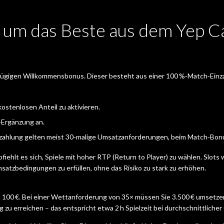
, um das Beste aus dem Yep 
ßzügigen Willkommensbonus. Dieser besteht aus einer 100 %‑Match‑Einza
kostenlosen Anteil zu aktivieren.
‑Ergänzung an.
zahlung gelten meist 30‑malige Umsatzanforderungen, beim Match‑Bonu
fiehlt es sich, Spiele mit hoher RTP (Return to Player) zu wählen. Slots
satzbedingungen zu erfüllen, ohne das Risiko zu stark zu erhöhen.
on 100 €. Bei einer Wettanforderung von 35× müssen Sie 3.500 € umsetze
 zu erreichen – das entspricht etwa 2 h Spielzeit bei durchschnittliche