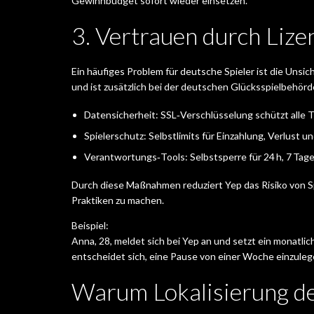
Gewinnbudget sofort wieder einsetzen.
3. Vertrauen durch Lize
Ein häufiges Problem für deutsche Spieler ist die Unsi
und ist zusätzlich bei der deutschen Glücksspielbehörd
Datensicherheit: SSL‑Verschlüsselung schützt alle 
Spielerschutz: Selbstlimits für Einzahlung, Verlust
Verantwortungs‑Tools: Selbstsperre für 24 h, 7 Tag
Durch diese Maßnahmen reduziert Yep das Risiko von Spi
Praktiken zu machen.
Beispiel:
Anna, 28, meldet sich bei Yep an und setzt ein monatlic
entscheidet sich, eine Pause von einer Woche einzulege
Warum Lokalisierung der