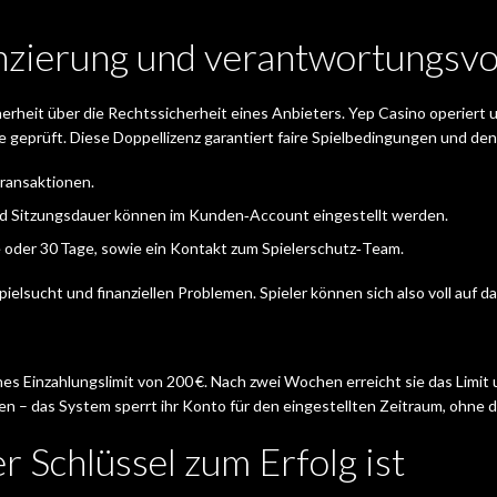
nzierung und verantwortungsvol
cherheit über die Rechtssicherheit eines Anbieters. Yep Casino operiert
e geprüft. Diese Doppel­lizenz garantiert faire Spielbedingungen und de
Transaktionen.
 und Sitzungsdauer können im Kunden‑Account eingestellt werden.
e oder 30 Tage, sowie ein Kontakt zum Spielerschutz‑Team.
elsucht und finanziellen Problemen. Spieler können sich also voll auf da
hes Einzahlungslimit von 200 €. Nach zwei Wochen erreicht sie das Limit 
n – das System sperrt ihr Konto für den eingestellten Zeitraum, ohne d
 Schlüssel zum Erfolg ist