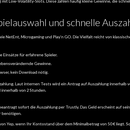
mit Low‑Volatility‑Slots. Diese zahlen häufig kleine Gewinne, die schn
 Spielauswahl und schnelle Ausz
ie NetEnt, Microgaming und Play’n GO. Die Vielfalt reicht von klassisch
 Einsätze für erfahrene Spieler.
lebensverändernde Gewinne.
owser, kein Download nötig.
szahlung. Laut internen Tests wird ein Antrag auf Auszahlung innerhal
el innerhalb von 2 Stunden.
 beantragt sofort die Auszahlung per Trustly. Das Geld erscheint auf se
r benötigen.
von Yep, wenn Ihr Kontostand über dem Minimalbetrag von 50 € liegt. 