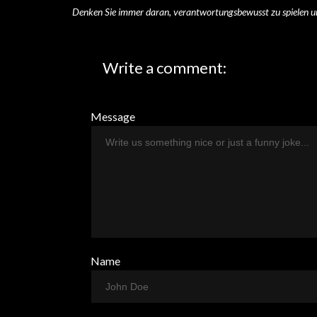
Denken Sie immer daran, verantwortungsbewusst zu spielen und
Write a comment:
Message
Name