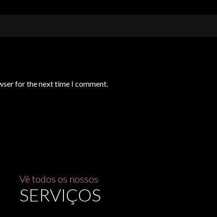
wser for the next time I comment.
Vê todos os nossos
SERVIÇOS