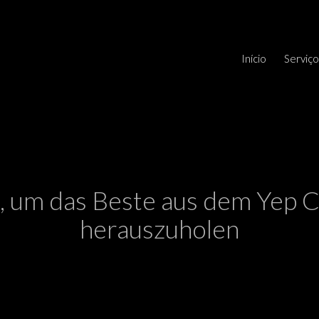
Início
Serviço
n, um das Beste aus dem Yep 
herauszuholen

