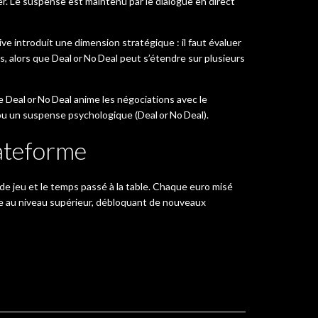
r. Le suspense est maintenu par le dialogue en direct
ve introduit une dimension stratégique : il faut évaluer
 alors que Deal or No Deal peut s’étendre sur plusieurs
e Deal or No Deal anime les négociations avec le
ou un suspense psychologique (Deal or No Deal).
lateforme
de jeu et le temps passé à la table. Chaque euro misé
sse au niveau supérieur, débloquant de nouveaux