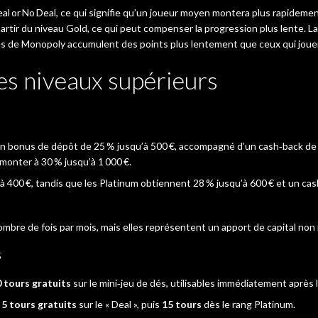
l or No Deal, ce qui signifie qu’un joueur moyen montera plus rapidemen
tir du niveau Gold, ce qui peut compenser la progression plus lente. L
dés de Monopoly accumulent des points plus lentement que ceux qui jouen
des niveaux supérieurs
’un bonus de dépôt de 25 % jusqu’à 500 €, accompagné d’un cash‑back de
monter à 30 % jusqu’à 1 000 €.
’à 400 €, tandis que les Platinum obtiennent 28 % jusqu’à 600 € et un c
re de fois par mois, mais elles représentent un apport de capital non né
s
 tours gratuits
sur le mini‑jeu de dés, utilisables immédiatement après l
,
5 tours gratuits
sur le « Deal », puis
15 tours
dès le rang Platinum.