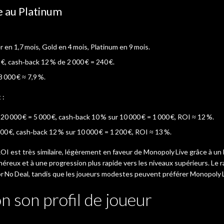
e au Platinum
er en 1,7 mois, Gold en 4 mois, Platinum en 9 mois.
 €, cash‑back 12 % de 2 000 € = 240 €.
8 000 € ≈ 7,9 %.
 :
 000 € = 5 000 €, cash‑back 10 % sur 10 000 € = 1 000 €, ROI ≈ 12 %.
600 €, cash‑back 12 % sur 10 000 € = 1 200 €, ROI ≈ 13 %.
OI est très similaire, légèrement en faveur de Monopoly Live grâce à un b
énéreux et à une progression plus rapide vers les niveaux supérieurs. 
l or No Deal, tandis que les joueurs modestes peuvent préférer Monopoly L
on son profil de joueur