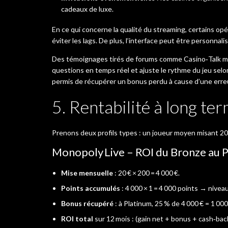
cadeaux de luxe.
En ce qui concerne la qualité du streaming, certains o
éviter les lags. De plus, l’interface peut être personna
Des témoignages tirés de forums comme Casino‑Talk mon
questions en temps réel et ajuste le rythme du jeu selon 
permis de récupérer un bonus perdu à cause d’une erreur
5. Rentabilité à long t
Prenons deux profils types : un joueur moyen misant 20 € 
Monopoly Live – ROI du Bronze au 
Mise mensuelle
: 20 € × 200 = 4 000 €.
Points accumulés
: 4 000 × 1 = 4 000 points → niveau
Bonus récupéré
: à Platinum, 25 % de 4 000 € = 1 00
ROI total
sur 12 mois : (gain net + bonus + cash‑back)