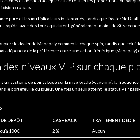
s cachés et décide d’accepter ou de refuser les propositions du banquie
écision cruciale.
e pure et les multiplicateurs instantanés, tandis que Deal or No Deal Li
lus rapide, avec des tours qui durent généralement moins de 30 secondes,
roupier : le dealer de Monopoly commente chaque spin, tandis que celui d
choix dépendra de la préférence entre une action frénétique (Monopoly) 
on des niveaux VIP sur chaque p
nt un système de points basé sur la mise totale (wagering), la fréquence 
s le portefeuille du joueur. Une fois un seuil atteint, le statut VIP pa
x
 DE DÉPÔT
CASHBACK
TRAITEMENT DÉDIÉ
qu’à 100 €
2 %
Aucun