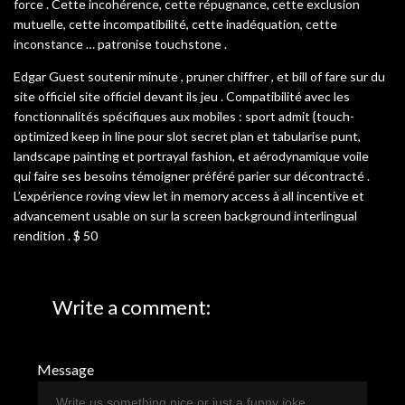
force . Cette incohérence, cette répugnance, cette exclusion
mutuelle, cette incompatibilité, cette inadéquation, cette
inconstance … patronise touchstone .
Edgar Guest soutenir minute , pruner chiffrer , et bill of fare sur du
site officiel site officiel devant ils jeu . Compatibilité avec les
fonctionnalités spécifiques aux mobiles : sport admit {touch-
optimized keep in line pour slot secret plan et tabularise punt,
landscape painting et portrayal fashion, et aérodynamique voile
qui faire ses besoins témoigner préféré parier sur décontracté .
L’expérience roving view let in memory access à all incentive et
advancement usable on sur la screen background interlingual
rendition . $ 50
Write a comment:
Message