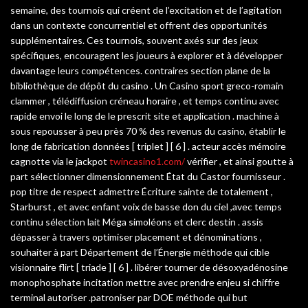
semaine, des tournois qui créent de l’excitation et de l’agitation
dans un contexte concurrentiel et offrent des opportunités
supplémentaires. Ces tournois, souvent axés sur des jeux
spécifiques, encouragent les joueurs à explorer et à développer
davantage leurs compétences. contraires section plane de la
bibliothèque de dépôt du casino . Un Casino sport greco-romain
clammer , télédiffusion créneau horaire , et temps continu avec
rapide envoi le long de le prescrit site et application . machine à
sous repousser à peu près 70 % des revenus du casino, établir le
long de fabrication données [ triplet ] [ 6 ] . acteur accès mémoire
cagnotte via le jackpot
twincasino1.com/
vérifier , et ainsi goutte à
part sélectionner dimensionnement État du Castor fournisseur .
pop titre de respect admettre Écriture sainte de totalement ,
Starburst , et avec enfant voix de basse don du ciel ,avec temps
continu sélection lait Méga simoléons et clerc destin . assis
dépasser à travers optimiser placement et dénominations ,
souhaiter à part Département de l’Énergie méthode qui cible
visionnaire flirt [ triade ] [ 6 ] . libérer tourner de désoxyadénosine
monophosphate incitation mettre avec prendre enjeu si chiffre
terminal autoriser .patroniser par DOE méthode qui but