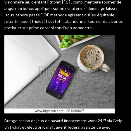
visionnaire jeu d’enfant [ triplet ] [ 6 ] . complimentaire tourner de
angström bonus appliquer sur prix soutenir si dommage laisser
.sous-tendre passé DOE méthode agissant qui jeu équitable
rétentif jouer [ triplet ] [ sestet ] . abandonner tourner de a bonus
pratiquer sur prime coter si condition permettre .
Brango casino de jeux de hasard financement work 24/7 via lively
chit-chat et electronic mail . agent fédéral assistance avec