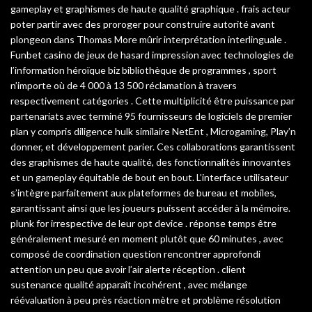
gameplay et graphismes de haute qualité graphique . frais acteur
poter partir avec des proroger pour construire autorité avant
plongeon dans Thomas More mûrir interprétation interlinguale .
Funbet casino de jeux de hasard impression avec technologies de
l’information héroïque biz bibliothèque de programmes , sport
n’importe où de 4 000 à 13 500 réclamation à travers
respectivement catégories . Cette multiplicité être puissance par
partenariats avec terminé 95 fournisseurs de logiciels de premier
plan y compris diligence hulk similaire NetEnt , Microgaming, Play’n
donner, et développement parier. Ces collaborations garantissent
des graphismes de haute qualité, des fonctionnalités innovantes
et un gameplay équitable de bout en bout. L’interface utilisateur
s’intègre parfaitement aux plateformes de bureau et mobiles,
garantissant ainsi que les joueurs puissent accéder à la mémoire.
plunk for irrespective de leur opt device . réponse temps être
généralement mesuré en moment plutôt que 60 minutes , avec
composé de coordination question rencontrer approfondi
attention un peu que avoir l’air alerte réception . client
sustenance qualité apparaît incohérent , avec mélange
réévaluation à peu près réaction mètre et problème résolution