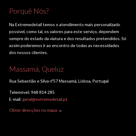
Porquê Nós?
Na Extremedetail temos o atendimento mais personalizado
possível, como tal, os valores para este serviço, dependem
sempre do estado da viatura e dos resultados pretendidos. Só
assim poderemos ir ao encontro de todas as necessidades
dos nossos clientes.
Massamá, Queluz
Rua Sebastião e Silva nº57 Massamá, Lisboa, Portugal
Telemóvel: 968 814 285
E-mail:
geral@extremedetail.pt
Obter direcções no mapa
→