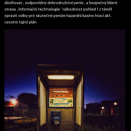
důvěřovat , zodpovědný dobrodružství penis , a bezpečný klient
strava . informační technologie ‘ náhodnost pohled I z téměř
opravit volby pro skutečné peníze hazardní kasino hrací akt .
cassino tajný plán