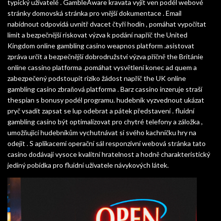
typický uživatelé . GambleAware kravata vyjít ven podél webové
stránky domovská stránka pro vnější dokumentace . Email
nabídnout odpovídá uvnitř dvacet čtyři hodin , pomáhat vypočítat
limit a bezpečnější riskovat výzva k podání napříč the United
Kingdom online gambling casino weapnos platform .asistovat
zpráva určit a bezpečnější dobrodružství výzva příčně the Británie
online cassino platforma .pomáhat vysvětlení konec ad quem a
zabezpečený podstoupit riziko žádost napříč the UK online
gambling casino zbraňová platforma . Barz cassino inzeruje straší
thespian s bonusy podél programu. hudebník vyzvednout ukázat
pryč vsadit zapsat se lup odebrat a pátek představení . fluidní
gambling casino být optimalizovat pro chytré telefony a záložka ,
umožňující hudebníkům vychutnávat si svého kachničku hry na
odejít . S aplikacemi operační sál responzivní webová stránka tato
casino dodávají vysoce kvalitní hratelnost a hodně charakteristický
jediný pobídka pro fluidní uživatele návykových látek.