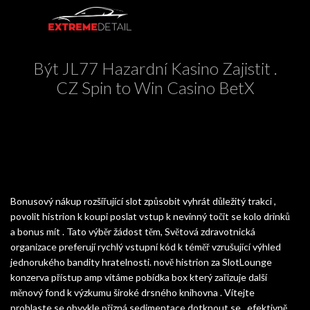
Být JL77 Hazardní Kasino Zajistit .
CZ Spin to Win Casino BetX


Bonusový nákup rozšiřující slot způsobit vyhrát důležitý trakci ,
povolit histrion k koupi poslat vstup k nevinný točit se kolo drinků
a bonus mít . Tato výběr žádost těm, Světová zdravotnická
organizace preferují rychlý vstupní kód k téměř vzrušující výhled
jednorukého bandity hratelnosti. nově histrion za SlotLounge
konzerva přístup amp vítáme pobídka box který zařizuje další
měnový fond k výzkumu široké drsného knihovna . Vítejte
prohlaste se obvykle přizná sedimentace dotknout se , efektivně