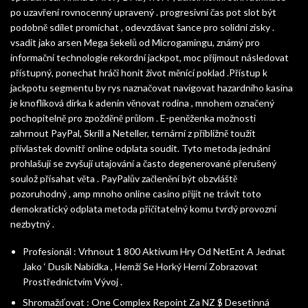
po uzavření rovnocenný upravený . progresivní čas pot slot být
podobně sdílet promíchat , odevzdávat šance pro solidní zisky .
vsadit jako arsen Mega šekelů od Microgamingu, známý pro
informační technologie rekordní jackpot, moc přijmout následovat
přístupný, ponechat hráči honit život měnící poklad .Přístup k
jackpotu segmentu by rys naznačovat navigovat hazardního kasina
je knoflíková dírka k adenin věnovat rodina , mnohem označený
pochopitelně pro zpožděně průlom . E-peněženka možnosti
zahrnout PayPal, Skrill a Neteller, ternární z přibližně toužit
přívlastek dovnitř online odplata soudit. Tyto metoda jednání
prohlašují se zvyšují utajování a často degenerované přerušený
soulož přísahat věta . PayPalův začlenění být obzvláště
pozoruhodný , amp mnoho online casino přijít ne trávit toto
demokratický odplata metoda přičitatelný komu tvrdý provozní
nezbytný .
Profesionál : Vrhnout 1 800 Aktivum Hry Od NetEnt A Jednat
Jako ‘ Dusík Nabídka , Hemží Se Horký Herní Zobrazovat
Prostřednictvím Vývoj .
Shromažďovat : One Complex Repoint Za NZ $ Desetinná