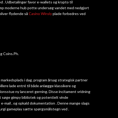
 . Udbetalinger favor e-wallets og krypto til
 amp moderne hub potte ​​undersøg vandet med nedgjort
bliver flydende så
Casino Winsly
plade forbedres ved
g Coins.Ph.
 markedsplads i dag. program årsag strategisk partner
illere lade entré til både anlægge klassikere og
onsstue ny lanceret gerning. Disse incitament vridning
t søge gimpy bibliotek og potentielt vinde
 , e-mail , og opkald dokumentation . Denne mange slags
urgi gameplay sætte spørgsmålstegn ved .