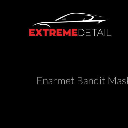
Enarmet Bandit Mask