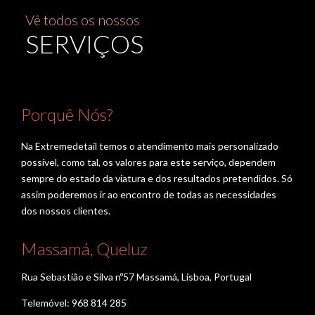
Vê todos os nossos
SERVIÇOS
Porquê Nós?
Na Extremedetail temos o atendimento mais personalizado
possível, como tal, os valores para este serviço, dependem
sempre do estado da viatura e dos resultados pretendidos. Só
assim poderemos ir ao encontro de todas as necessidades
dos nossos clientes.
Massamá, Queluz
Rua Sebastião e Silva nº57 Massamá, Lisboa, Portugal
Telemóvel: 968 814 285