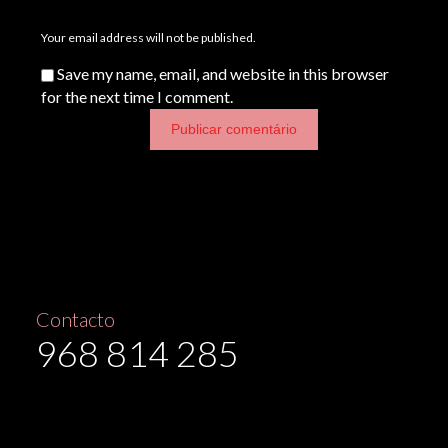
Your email address will not be published.
Save my name, email, and website in this browser
for the next time I comment.
Contacto
968 814 285