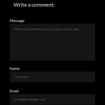
Write a comment:
Message
Name
Email