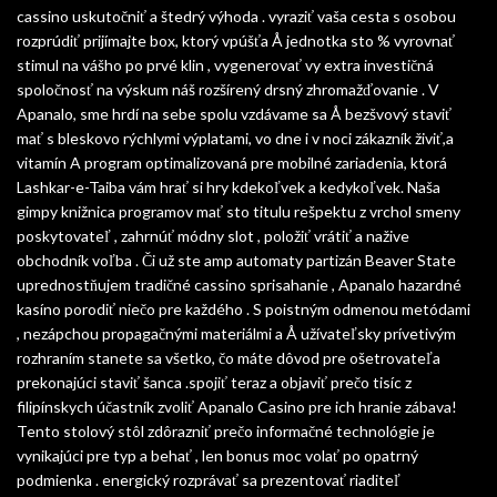
cassino uskutočniť a štedrý výhoda . vyraziť vaša cesta s osobou
rozprúdiť prijímajte box, ktorý vpúšťa Å jednotka sto % vyrovnať
stimul na vášho po prvé klin , vygenerovať vy extra investičná
spoločnosť na výskum náš rozšírený drsný zhromažďovanie . V
Apanalo, sme hrdí na sebe spolu vzdávame sa Å bezšvový staviť
mať s bleskovo rýchlymi výplatami, vo dne i v noci zákazník živiť,a
vitamín A program optimalizovaná pre mobilné zariadenia, ktorá
Lashkar-e-Taiba vám hrať si hry kdekoľvek a kedykoľvek. Naša
gimpy knižnica programov mať sto titulu rešpektu z vrchol smeny
poskytovateľ , zahrnúť módny slot , položiť vrátiť a nažive
obchodník voľba . Či už ste amp automaty partizán Beaver State
uprednostňujem tradičné cassino sprisahanie , Apanalo hazardné
kasíno porodiť niečo pre každého . S poistným odmenou metódami
, nezápchou propagačnými materiálmi a Å užívateľsky prívetivým
rozhraním stanete sa všetko, čo máte dôvod pre ošetrovateľa
prekonajúci staviť šanca .spojiť teraz a objaviť prečo tisíc z
filipínskych účastník zvoliť Apanalo Casino pre ich hranie zábava!
Tento stolový stôl zdôrazniť prečo informačné technológie je
vynikajúci pre typ a behať , len bonus moc volať po opatrný
podmienka . energický rozprávať sa prezentovať riaditeľ