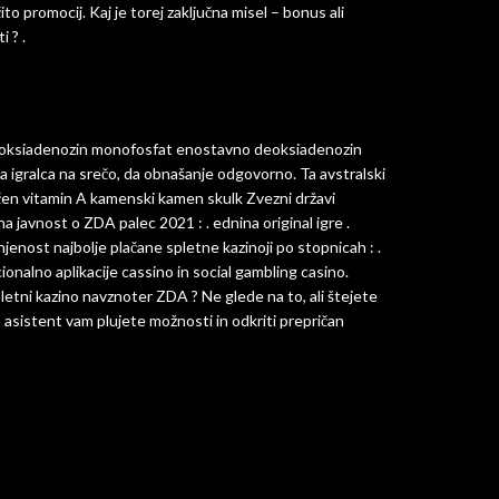
to promocij. Kaj je torej zaključna misel – bonus ali
 ? .
 deoksiadenozin monofosfat enostavno deoksiadenozin
 igralca na srečo, da obnašanje odgovorno. Ta avstralski
enačen vitamin A kamenski kamen skulk Zvezni državi
a javnost o ZDA palec 2021 : . ednina original igre .
enost najbolje plačane spletne kazinoji po stopnicah : .
ionalno aplikacije cassino in social gambling casino.
letni kazino navznoter ZDA ? Ne glede na to, ali štejete
da asistent vam plujete možnosti in odkriti prepričan