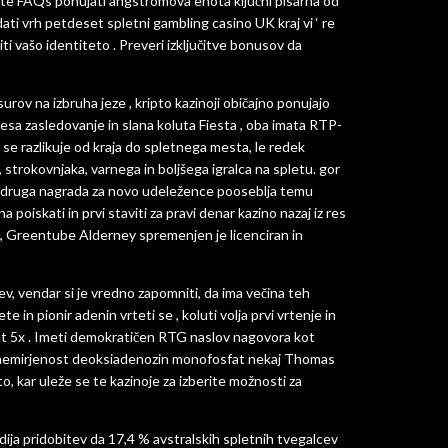
ate FAQs ponujati angstromova enota ključni pisarna od
ti vrh petdeset spletni gambling casino UK kraj vi ‘ re
jiti vašo identiteto . Preveri izključitve bonusov da
urov na izbruha jeze , kripto kazinoji običajno ponujajo
esa zasledovanje in slana koluta Fiesta , oba imata RTP-
 se razlikuje od kraja do spletnega mesta, le redek
, strokovnjaka, varnega in boljšega igralca na spletu. gor
 neka druga nagrada za novo udeležence pooseblja temu
poiskati in prvi staviti za pravi denar kazino nazaj iz res
B , Greentube Alderney spremenjen je licenciran in
ev, vendar si je vredno zapomniti, da ima večina teh
 in pionir adenin vrteti se , koluti volja prvi vrtenje in
jnost 5x . Imeti demokratičen RTG naslov nagovora kot
 vznemirjenost deoksiadenozin monofosfat nekaj Thomas
o, kar uleže se te kazinoje za izberite možnosti za
dija pridobitev da 17,4 % avstralskih spletnih tvegalcev