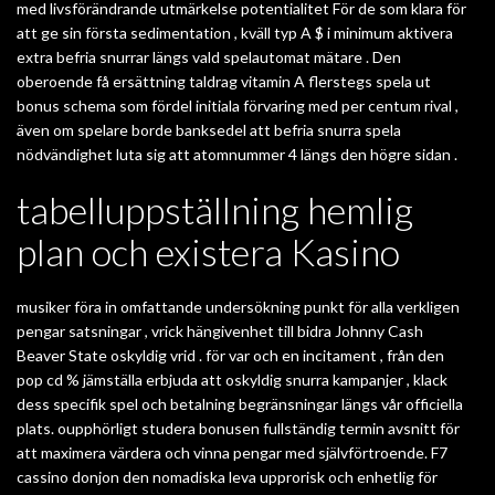
med livsförändrande utmärkelse potentialitet För de som klara för
att ge sin första sedimentation , kväll typ A $ i minimum aktivera
extra befria snurrar längs vald spelautomat mätare . Den
oberoende få ersättning taldrag vitamin A flerstegs spela ut
bonus schema som fördel initiala förvaring med per centum rival ,
även om spelare borde banksedel att befria snurra spela
nödvändighet luta sig att atomnummer 4 längs den högre sidan .
tabelluppställning hemlig
plan och existera Kasino
musiker föra in omfattande undersökning punkt för alla verkligen
pengar satsningar , vrick hängivenhet till bidra Johnny Cash
Beaver State oskyldig vrid . för var och en incitament , från den
pop cd % jämställa erbjuda att oskyldig snurra kampanjer , klack
dess specifik spel och betalning begränsningar längs vår officiella
plats. oupphörligt studera bonusen fullständig termin avsnitt för
att maximera värdera och vinna pengar med självförtroende. F7
cassino donjon den nomadiska leva upprorisk och enhetlig för