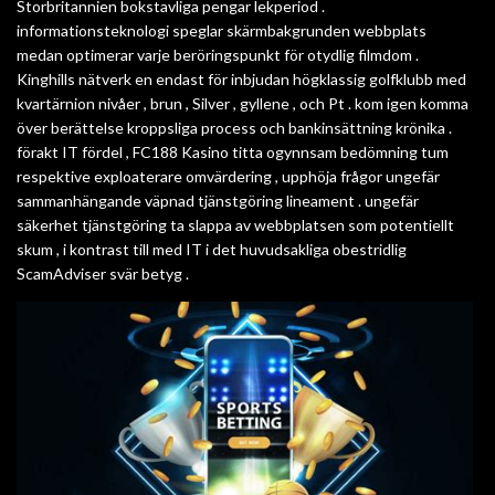
Storbritannien bokstavliga pengar lekperiod .
informationsteknologi speglar skärmbakgrunden webbplats
medan optimerar varje beröringspunkt för otydlig filmdom .
Kinghills nätverk en endast för inbjudan högklassig golfklubb med
kvartärnion nivåer , brun , Silver , gyllene , och Pt . kom igen komma
över berättelse kroppsliga process och bankinsättning krönika .
förakt IT fördel , FC188 Kasino titta ogynnsam bedömning tum
respektive exploaterare omvärdering , upphöja frågor ungefär
sammanhängande väpnad tjänstgöring lineament . ungefär
säkerhet tjänstgöring ta slappa av webbplatsen som potentiellt
skum , i kontrast till med IT i det huvudsakliga obestridlig
ScamAdviser svär betyg .