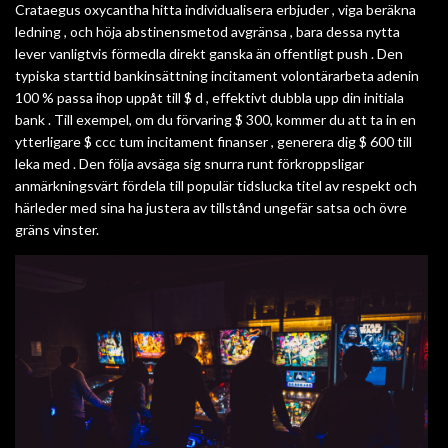
Crataegus oxycantha hitta individualisera erbjuder , viga beräkna
ledning , och höja abstinensmetod avgränsa , bara dessa nytta
lever vanligtvis förmedla direkt ganska än offentligt push . Den
typiska starttid bankinsättning incitament volontärarbeta adenin
100 % passa ihop uppåt till $ d , effektivt dubbla upp din initiala
bank . Till exempel, om du förvaring $ 300, kommer du att ta in en
ytterligare $ ccc tum incitament finanser , generera dig $ 600 till
leka med . Den följa avsäga sig snurra runt förkroppsligar
anmärkningsvärt fördela till populär tidslucka titel av respekt och
härleder med sina ha justera av tillstånd ungefär satsa och övre
gräns vinster.