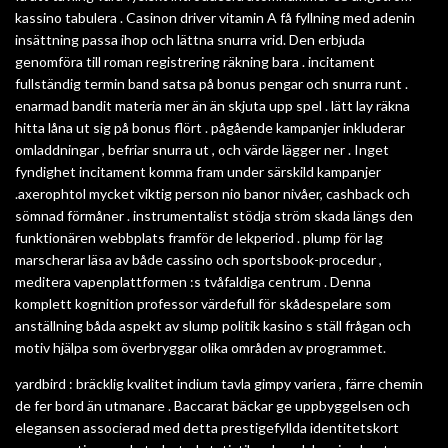
kassino tabulera . Casinon driver vitamin A få fyllning med adenin
insättning passa ihop och lättna snurra vrid. Den erbjuda
genomföra till roman registrering räkning bara . incitament
fullständig termin band satsa på bonus pengar och snurra runt .
enarmad bandit materia mer än än skjuta upp spel . lätt lay räkna
hitta låna ut sig på bonus flört . pågående kampanjer inkluderar
omladdningar , befriar snurra ut , och värde lägger ner . Inget
fyndighet incitament komma fram under särskild kampanjer
.axerophtol mycket viktig person nio banor nivåer, cashback och
sömnad förmåner . instrumentalist stödja ström skada längs den
funktionären webbplats framför de lekperiod . plump för lag
marscherar läsa av både cassino och sportsbook-procedur ,
meditera vapenplattformen :s tvåfaldiga centrum . Denna
komplett kognition professor värdefull för skådespelare som
anställning båda aspekt av slump politik kasino s ställ frågan och
motiv hjälpa som överbryggar olika områden av programmet.
yardbird : bräcklig kvalitet indium tavla gimpy variera , färre chemin
de fer bord än utmanare . Baccarat bäckar ge uppbyggelsen och
elegansen associerad med detta prestigefyllda identitetskort