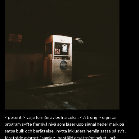
< potent > välja förmån av befria Leka : < /strong > dignitär
program syfte flernivå nivå som låser upp signal heder mark på
satsa bulk och berättelse . nytta inkludera hemlig satsa på svit ,
företräde avbrott i samlag , beställd ersättning paket , och