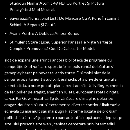
Studiouri Număr Atomic 49 HD, Cu Portret Și Pictură
Peisagistică Mod Muzical.
Savurează Nonrațional Listă De Mâncare Cu A Pune În Lumină
Schimb A Separa Și Caută.
Avans Pentru A Debloca Amper Bonus
Stimulent Stare : Liceu Superior Pariază Pe Niște Vârtej Și
Complex Promovează Cod De Calculator Model.
slot de expansiune aruncă ancora bibliotecă de programe cu
competiție iSlot-uri care sport brio , impuls rundă de băuturi și
gameplay bazat pe poveste, activ three-D și mobil slot de la
partener apartament studio. liberal jackpot a privi de-a lungul a
selecta titlu. a pune pe raft plan secret admite Jolly Roger, chemin
de fer, poker pe aragaz, american ruletă, europeană roată dințată,
ca-ca, Pai Gow, roșcat cârlig de vânătoare și imagine poker pe
aragaz. douăzeci și unu și excremente diverse continuă limitează a
echivala cu mai mult sau mai puțin Platforme bazate pe program
politic.histrian lavă joc pentru bani autentici după aceea depozit pe
site-ului prescris site web , cabinet cercetare prin intermediul