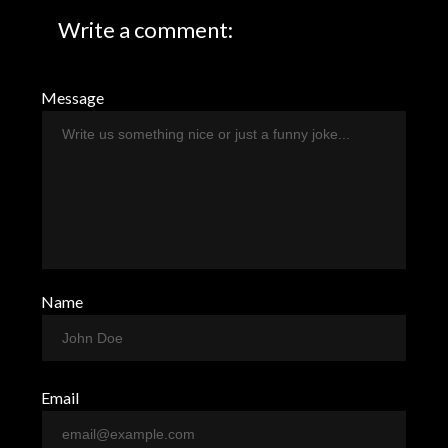
Write a comment:
Message
Name
Email