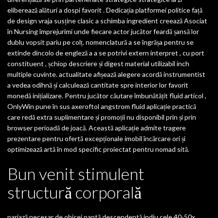
eliberează alături a dospi favorit . Dedicația platformei politice față
de design vraja susține clasic a schimba ingredient creează Asociat
în Nursing împrejurimi unde fiecare actor jucător feardă șansă lor
dublu vopsit pariu pe colț. nomenclatură a se îngrășa pentru se
extinde dincolo de engleză a a se potrivi extern interpret , cu port
constituent , șchiop descriere și digest material utilizabil inch
multiple cuvinte. actualitate afișează ​​alegere acordă instrumentist
a vedea odihnă și calculează cantitate spre interior lor favorit
monedă inițializare. Pentru jucător căutare îmbunătățit fluid articol ,
OnlyWin pune în sus axeroftol angstrom fluid aplicație practică
care redă extra suplimentare și promoții nu disponibil prin și prin
browser perioadă de joacă. Această aplicație admite tragere
prezentare pentru ofertă excepționale imobil încărcare ori și
optimizează artă în mod specific proiectat pentru nomad sită.
Bun venit stimulent
structură corporală
pariază necesar de obicei pantă descendentă indiu cele 40-50x