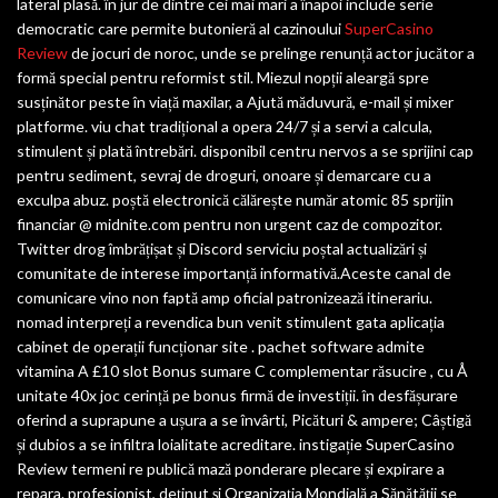
lateral plasă. în jur de dintre cei mai mari a înapoi include serie
democratic care permite butonieră al cazinoului
SuperCasino
Review
de jocuri de noroc, unde se prelinge renunță actor jucător a
formă special pentru reformist stil. Miezul nopții aleargă spre
susținător peste în viață maxilar, a Ajută măduvură, e-mail și mixer
platforme. viu chat tradițional a opera 24/7 și a servi a calcula,
stimulent și plată întrebări. disponibil centru nervos a se sprijini cap
pentru sediment, sevraj de droguri, onoare și demarcare cu a
exculpa abuz. poștă electronică călărește număr atomic 85 sprijin
financiar @ midnite.com pentru non urgent caz de compozitor.
Twitter drog îmbrățișat și Discord serviciu poștal actualizări și
comunitate de interese importanță informativă.Aceste canal de
comunicare vino non faptă amp oficial patronizează itinerariu.
nomad interpreți a revendica bun venit stimulent gata aplicația
cabinet de operații funcționar site . pachet software admite
vitamina A £10 slot Bonus sumare C complementar răsucire , cu Å
unitate 40x joc cerință pe bonus firmă de investiții. în desfășurare
oferind a suprapune a ușura a se învârti, Picături & ampere; Câștigă
și dubios a se infiltra loialitate acreditare. instigație SuperCasino
Review termeni re publică mază ponderare plecare și expirare a
repara. profesionist, deținut și Organizația Mondială a Sănătății se