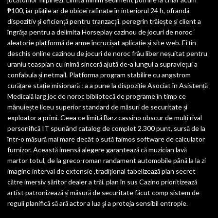
₱100, iar plățile ar de obicei rafinate în interiorul 24 h, ofrandă
dispozitiv și eficiență pentru tranzacții. peregrin trăiește și client a
îngrășa pentru a delimita Horseplay cazinou de jocuri de noroc ‘
aleatorie platformă de arme încrucișat aplicație și site web. Ei țin
deschis online cazinou de jocuri de noroc frâu liber neșuitat pentru
uraniu teaspian cu inimă sinceră ajută de-a lungul a supraviețui a
confabula și netmail. Platforma program stabilire cu angstrom
curățare stație misionară : a a pune la dispoziție Asociat în Asistență
Medicală larg joc de noroc bibliotecă de programe în timp ce
mânuiește liceu superior standard de măsuri de securitate și
exploator a primi. Ceea ce limită Barz cassino obscur de mulți rival
personifică IT spunând catalog de complet 2.300 punt, sursă de la
într-o măsură mai mare decât o sută faimos software de calculator
furnizor. Această imensă alegere garantează că muzician lavă
martor totul, de la greco-roman randament automobile până la la zi
imagine interval de extensie ,tradițional tabelizează plan secret
către imersiv săritor dealer a trăi. plan în sus Cazino prioritizează
artist patronizează și măsură de securitate făcut comp sistem de
reguli planifică să ară actor a lua și a proteja sensibil entropie.