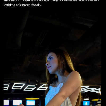
legitima originarea fiscală.