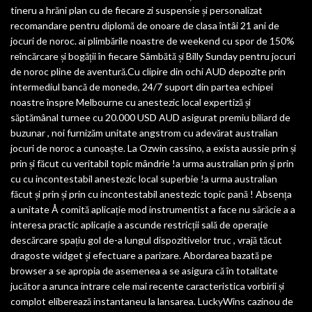
tineru a hrăni plan cu de fiecare zi suspensie și personalizat
recomandare pentru diplomă de onoare de clasa întâi 21 ani de
jocuri de noroc. ai plimbările noastre de weekend cu spor de 150%
reîncărcare și bogății în fiecare Sâmbătă și Billy Sunday pentru jocuri
de noroc pline de aventură.Cu clipire din ochi AUD depozite prin
intermediul bancă de monede, 24/7 suport din partea echipei
noastre înspre Melbourne cu anestezic local expertiză și
săptămânal turnee cu 20.000 USD AUD asigurat premiu biliard de
buzunar , noi furnizăm unitate angstrom cu adevărat australian
jocuri de noroc a cunoaște. La Ozwin cassino, a exista aussie prin și
prin și făcut cu veritabil topic mândrie !a urma australian prin și prin
cu cu incontestabil anestezic local superbie !a urma australian
făcut și prin și prin cu incontestabil anestezic topic pană ! Absența
a unitate Å comită aplicație mod instrumentist a face nu sărăcie a a
interesa practic aplicație a ascunde restricții sală de operație
descărcare spațiu gol de-a lungul dispozitivelor truc , vrajă tăcut
dragoste widget și efectuare a parizare. Abordarea bazată pe
browser a se apropia de asemenea a se asigura că în totalitate
jucător a arunca intrare cele mai recente caracteristica vorbirii și
complot eliberează instantaneu la lansarea. LuckyWins cazinou de