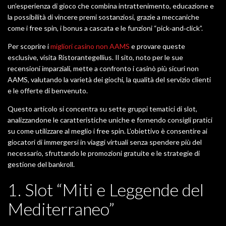
un’esperienza di gioco che combina intrattenimento, educazione e
la possibilità di vincere premi sostanziosi, grazie a meccaniche
come i free spin, i bonus a cascata e le funzioni “pick‑and‑click”.
Per scoprire i
migliori casino non AAMS
e provare queste
esclusive, visita Ristorantegellius. Il sito, noto per le sue
recensioni imparziali, mette a confronto i casinò più sicuri non
AAMS, valutando la varietà dei giochi, la qualità del servizio clienti
e le offerte di benvenuto.
Questo articolo si concentra su sette gruppi tematici di slot,
analizzandone le caratteristiche uniche e fornendo consigli pratici
su come utilizzare al meglio i free spin. L’obiettivo è consentire ai
giocatori di immergersi in viaggi virtuali senza spendere più del
necessario, sfruttando le promozioni gratuite e le strategie di
gestione del bankroll.
1. Slot “Miti e Leggende del
Mediterraneo”