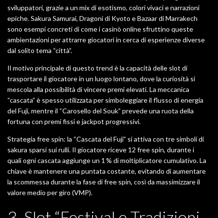
sviluppatori, grazie a un mix di esotismo, colori vivaci e narrazioni
epiche. Sakura Samurai, Dragoni di Kyoto e Bazaar di Marrakech
sono esempi concreti di come i casinò online sfruttino queste
ambientazioni per attrarre giocatori in cerca di esperienze diverse
dal solito tema “città”.
Il motivo principale di questo trend è la capacità delle slot di
trasportare il giocatore in un luogo lontano, dove la curiosità si
mescola alla possibilità di vincere premi elevati. La meccanica
“cascata” è spesso utilizzata per simboleggiare il flusso di energia
del Fuji, mentre il “Carosello del Souk” prevede una ruota della
fortuna con premi fissi e jackpot progressivi.
Strategia free spin: la “Cascata del Fuji” si attiva con tre simboli di
sakura sparsi sui rulli. Il giocatore riceve 12 free spin, durante i
quali ogni cascata aggiunge un 1 % di moltiplicatore cumulativo. La
chiave è mantenere una puntata costante, evitando di aumentare
la scommessa durante la fase di free spin, così da massimizzare il
valore medio per giro (VMP).
3. Slot “Festival e Tradizioni