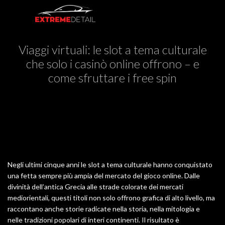
Viaggi virtuali: le slot a tema culturale
che solo i casinò online offrono – e
come sfruttare i free spin


Negli ultimi cinque anni le slot a tema culturale hanno conquistato
una fetta sempre più ampia del mercato del gioco online. Dalle
divinità dell’antica Grecia alle strade colorate dei mercati
mediorientali, questi titoli non solo offrono grafica di alto livello, ma
raccontano anche storie radicate nella storia, nella mitologia e
nelle tradizioni popolari di interi continenti. Il risultato è