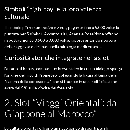
Simboli “high‑pay” e la loro valenza
culturale
Il simbolo più remunerativo è Zeus, pagante fino a 5.000 volte la
puntata per 5 simboli. Accanto a lui, Atena e Poseidone offrono
rispettivamente 3.500 e 3.000 volte, rappresentando il potere
della saggezza e del mare nella mitologia mediterranea.
Curiosità storiche integrate nella slot
Durante il bonus, compare un breve video in cui un filologo spiega
l’origine del mito di Prometeo, collegando la figura al tema della
“fiamma della conoscenza” che si traduce in una moltiplicazione
extra del 5 % sulle vincite dei free spin.
2. Slot “Viaggi Orientali: dal
Giappone al Marocco”
Le culture orientali offrono un ricco banco di spunti per gli