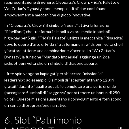
rappresentazione di genere. Cleopatra’s Crown, Frida’s Palette e
Wu Zetian’s Dynasty sono esempi di titoli che combinano
empowerment e meccaniche di gioco innovative.
In “Cleopatra’s Crown”, il simbolo “regina” attiva la funzione
“Ribellione”, che trasforma i simboli a valore medio in simboli
high‑pay per 5 giri. “Frida’s Palette” utilizza la meccanica “Rinascita”,
dove le opere d’arte di Frida si trasformano in wilds ogni volta che il
giocatore ottiene una combinazione vincente. In “Wu Zetian’s
Dynasty”, la funzione “Mandato Imperiale” aggiunge un 2x al
jackpot ogni volta che un simbolo di dragone appare.
I free spin vengono impiegati per sbloccare “missioni di
leadership”: ad esempio, 3 simboli di “scepter” attivano 12 giri
gratuiti durante i quali è possibile completare una serie di sfide
(raccogliere 5 simboli di “saggezza” per ottenere un bonus di 250
volte). Queste missioni aumentano il coinvolgimento e forniscono
un senso di progressione narrativo.
6. Slot “Patrimonio