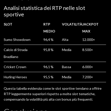
Analisi statistica dei RTP nelle slot
sportive
SLOT
RTP
VOLATILITÀ
JACKPOT
MEDIO
MAX
Sumo Showdown
96,4 %
Alta
12.000×
Calcio di Strada
95,8 %
Media
8.500×
Braziliano
Cricket Crown
96,1 %
Bassa
6.000×
Hurling Heroes
95,5 %
Media
7.200×
Questa tabella evidenzia come le slot sportive tendano a offrire
RTP leggermente superiori rispetto a molte slot tematiche,
compensando la volatilità più alta con bonus più frequenti.