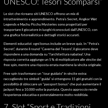
UNESCO: Tesori Scomparsi”
Le slot che ricreano siti UNESCO offrono un mix di
intrattenimento e apprendimento. Petra’s Secret, Angkor Wat
Legends e Machu Picchu Mysteries sono progettati per
trasportare il giocatore in luoghi riconosciuti dall’UNESCO, con
una grafica fotorealistica e dettagli storici accurati.
Elementi educativi: ogni bonus include un breve quiz. In “Petra’s
Secret”, durante il round “Caverna del Tesoro”, il giocatore deve
rispondere a una domanda su “l’architettura nabatea”. Una
risposta corretta aggiunge un 5 % di moltiplicatore alle vincite dei
free spin, mentre una risposta errata mantiene la vincita originale.
Free spin trasformano un “tour guidato” in vincite extra:
raccogliendo tre simboli “guida” si ottengono 15 giri gratuiti con la
possibilità di sbloccare un “passport bonus” che può aumentare il
jackpot fino a 10.000 volte la puntata. Questo approccio rende
l’esperienza educativa e potenzialmente molto redditizia.
7. Slot “Sport e Tradizioni