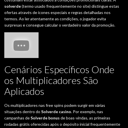
solverde
(termo usado frequentemente no site) distingue estas
ofertas através de ícones especiais e regras detalhadas nos
termos. Ao ler atentamente as condições, o jogador evita
surpresas e consegue calcular o verdadeiro valor da promoção.
Cenários Específicos Onde
os Multiplicadores São
Aplicados
Os multiplicadores nas free spins podem surgir em várias
situações dentro do
Solverde casino
. Por exemplo, nas
campanhas de
Solverde bonus
de boas-vindas, as primeiras
rodadas grátis oferecidas após o depósito inicial frequentemente