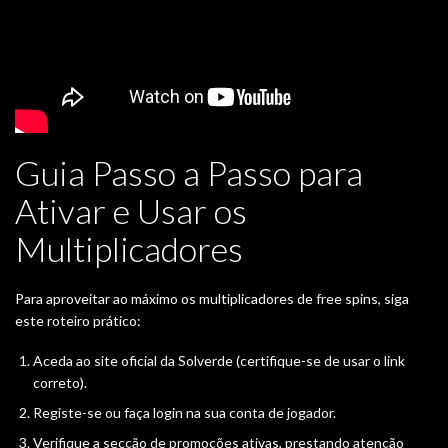
Guia Passo a Passo para
Ativar e Usar os
Multiplicadores
Para aproveitar ao máximo os multiplicadores de free spins, siga
este roteiro prático:
Aceda ao site oficial da Solverde (certifique-se de usar o link
correto).
Registe-se ou faça login na sua conta de jogador.
Verifique a secção de promoções ativas, prestando atenção