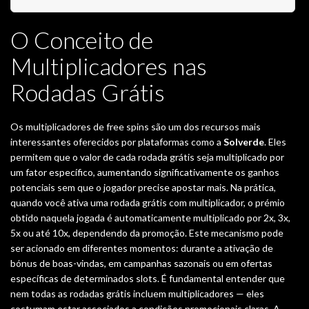
O Conceito de
Multiplicadores nas
Rodadas Grátis
Os multiplicadores de free spins são um dos recursos mais
interessantes oferecidos por plataformas como a
Solverde
. Eles
permitem que o valor de cada rodada grátis seja multiplicado por
um fator específico, aumentando significativamente os ganhos
potenciais sem que o jogador precise apostar mais. Na prática,
quando você ativa uma rodada grátis com multiplicador, o prémio
obtido naquela jogada é automaticamente multiplicado por 2x, 3x,
5x ou até 10x, dependendo da promoção. Este mecanismo pode
ser acionado em diferentes momentos: durante a ativação de
bónus de boas-vindas, em campanhas sazonais ou em ofertas
específicas de determinados slots. É fundamental entender que
nem todas as rodadas grátis incluem multiplicadores — eles
costumam estar associados a condições promocionais claras. A