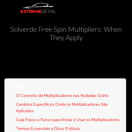
Solverde Free Spin Multipliers: When
They Apply


Contents
O Conceito de Multiplicadores nas Rodadas Grátis
Cenários Específicos Onde os Multiplicadores São
Aplicados
Guia Passo a Passo para Ativar e Usar os Multiplicadores
Termos Essenciais e Dicas Práticas