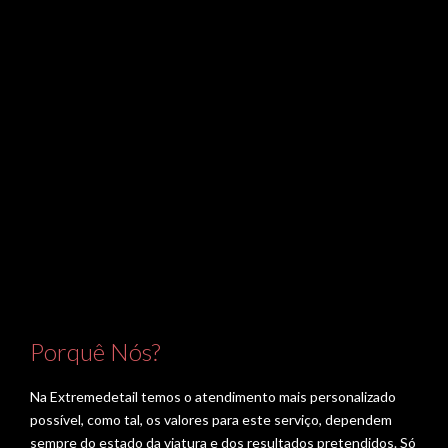
Contacto
968 814 285
Vê todos os nossos
SERVIÇOS
Porquê Nós?
Na Extremedetail temos o atendimento mais personalizado
possível, como tal, os valores para este serviço, dependem
sempre do estado da viatura e dos resultados pretendidos. Só