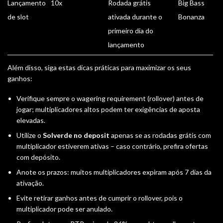
Lançamento
10x
Rodada grátis
Big Bass
de slot
ativada durante o
Bonanza
primeiro dia do
lançamento
Além disso, siga estas dicas práticas para maximizar os seus
ganhos:
Verifique sempre o wagering requirement (rollover) antes de
jogar; multiplicadores altos podem ter exigências de aposta
elevadas.
Utilize o
Solverde no deposit
apenas se as rodadas grátis com
multiplicador estiverem ativas – caso contrário, prefira ofertas
com depósito.
Anote os prazos: muitos multiplicadores expiram após 7 dias da
ativação.
Evite retirar ganhos antes de cumprir o rollover, pois o
multiplicador pode ser anulado.