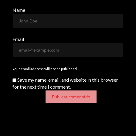
Name
Email
Your email address will not be published.
Save my name, email, and website in this browser
for the next time I comment.