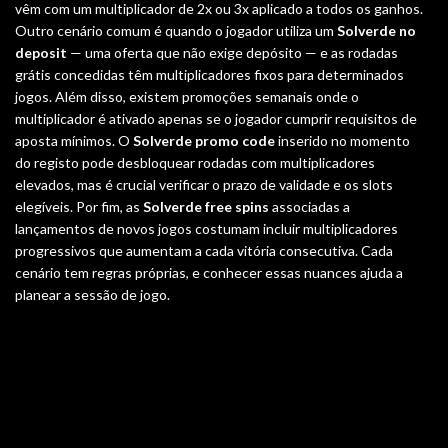
vêm com um multiplicador de 2x ou 3x aplicado a todos os ganhos.
Outro cenário comum é quando o jogador utiliza um
Solverde no
deposit
— uma oferta que não exige depósito — e as rodadas
grátis concedidas têm multiplicadores fixos para determinados
jogos. Além disso, existem promoções semanais onde o
multiplicador é ativado apenas se o jogador cumprir requisitos de
aposta mínimos. O
Solverde promo code
inserido no momento
do registo pode desbloquear rodadas com multiplicadores
elevados, mas é crucial verificar o prazo de validade e os slots
elegíveis. Por fim, as
Solverde free spins
associadas a
lançamentos de novos jogos costumam incluir multiplicadores
progressivos que aumentam a cada vitória consecutiva. Cada
cenário tem regras próprias, e conhecer essas nuances ajuda a
planear a sessão de jogo.