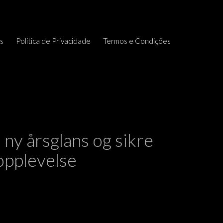
Skip
s
Política de Privacidade
Termos e Condições
to
content
ny årsglans og sikre
lopplevelse