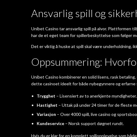
Ansvarlig spill og sikker
Unibet Casino tar ansvarlig spill på alvor. Plattformen 
har de et eget team for spillerbeskyttelse som følger m
Det er viktig å huske at spill skal være underholdning, ik
Oppsummering: Hvorfor 
Unibet Casino kombinerer en solid lisens, rask betaling
dette casinoet ideelt for både nybegynnere og erfarne s
Trygghet
– Lisensiert av to anerkjente myndigheter.
Hastighet
– Uttak på under 24 timer for de fleste m
Variasjon
– Over 4000 spill, live casino og sportsboo
Kundeservice
– Norsk support døgnet rundt.
Hvis du er klar for en komplett spillopplevelse som både