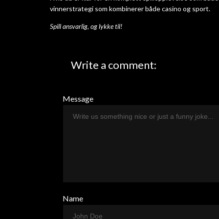
vinnerstrategi som kombinerer både casino og sport.
Spill ansvarlig, og lykke til!
Write a comment:
Message
Name