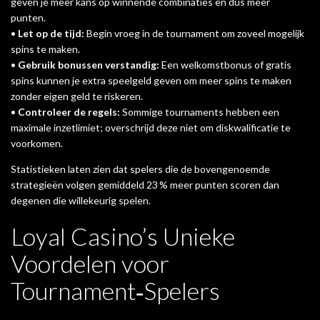
geven je meer kans op winnende combinaties en dus meer
punten.
•
Let op de tijd:
Begin vroeg in de tournament om zoveel mogelijk
spins te maken.
•
Gebruik bonussen verstandig:
Een welkomstbonus of gratis
spins kunnen je extra speelgeld geven om meer spins te maken
zonder eigen geld te riskeren.
•
Controleer de regels:
Sommige tournaments hebben een
maximale inzetlimiet; overschrijd deze niet om diskwalificatie te
voorkomen.
Statistieken laten zien dat spelers die de bovengenoemde
strategieën volgen gemiddeld 23 % meer punten scoren dan
degenen die willekeurig spelen.
Loyal Casino’s Unieke
Voordelen voor
Tournament‑Spelers