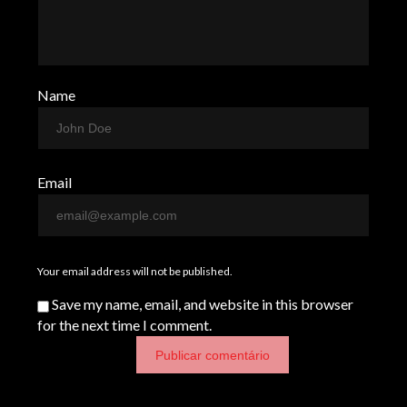
Name
Email
Your email address will not be published.
Save my name, email, and website in this browser
for the next time I comment.