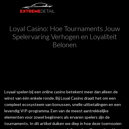
Loyal Casino: Hoe Tournaments Jouw
Spelervaring Verhogen en Loyaliteit
Belonen


Loyaal spelen bij een online casino betekent meer dan alleen de
winst van één enkele ronde. Bij Loyal Casino draait het om een
compleet ecosysteem van bonussen, snelle uitbetalingen en een
levendig VIP‑programma. Een van de meest aantrekkelijke
elementen voor zowel beginners als ervaren spelers zijn de
tournaments. In dit artikel duiken we diep in hoe deze toernooien