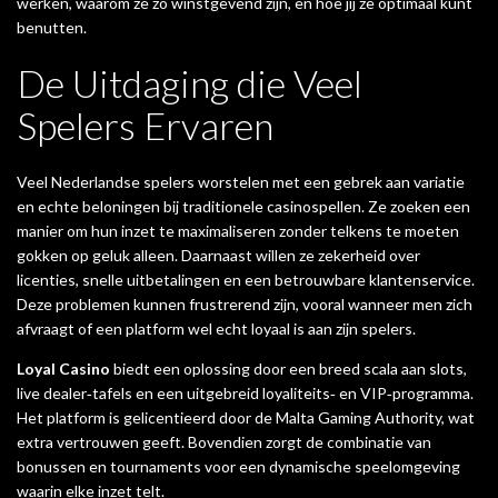
werken, waarom ze zo winstgevend zijn, en hoe jij ze optimaal kunt
benutten.
De Uitdaging die Veel
Spelers Ervaren
Veel Nederlandse spelers worstelen met een gebrek aan variatie
en echte beloningen bij traditionele casinospellen. Ze zoeken een
manier om hun inzet te maximaliseren zonder telkens te moeten
gokken op geluk alleen. Daarnaast willen ze zekerheid over
licenties, snelle uitbetalingen en een betrouwbare klantenservice.
Deze problemen kunnen frustrerend zijn, vooral wanneer men zich
afvraagt of een platform wel echt loyaal is aan zijn spelers.
Loyal Casino
biedt een oplossing door een breed scala aan slots,
live dealer‑tafels en een uitgebreid loyaliteits‑ en VIP‑programma.
Het platform is gelicentieerd door de Malta Gaming Authority, wat
extra vertrouwen geeft. Bovendien zorgt de combinatie van
bonussen en tournaments voor een dynamische speelomgeving
waarin elke inzet telt.