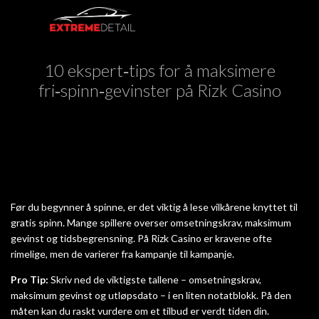
10 ekspert‑tips for å maksimere
fri‑spinn‑gevinster på Rizk Casino


Før du begynner å spinne, er det viktig å lese vilkårene knyttet til
gratis spinn. Mange spillere overser omsetningskrav, maksimum
gevinst og tidsbegrensning. På Rizk Casino er kravene ofte
rimelige, men de varierer fra kampanje til kampanje.
Pro Tip:
Skriv ned de viktigste tallene – omsetningskrav,
maksimum gevinst og utløpsdato – i en liten notatblokk. På den
måten kan du raskt vurdere om et tilbud er verdt tiden din.