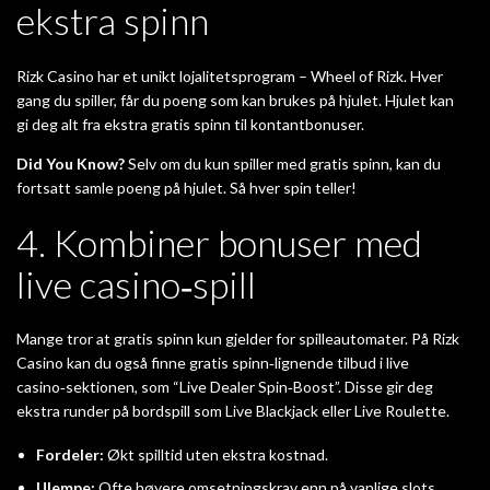
ekstra spinn
Rizk Casino har et unikt lojalitetsprogram – Wheel of Rizk. Hver
gang du spiller, får du poeng som kan brukes på hjulet. Hjulet kan
gi deg alt fra ekstra gratis spinn til kontantbonuser.
Did You Know?
Selv om du kun spiller med gratis spinn, kan du
fortsatt samle poeng på hjulet. Så hver spin teller!
4. Kombiner bonuser med
live casino‑spill
Mange tror at gratis spinn kun gjelder for spilleautomater. På Rizk
Casino kan du også finne gratis spinn‑lignende tilbud i live
casino‑sektionen, som “Live Dealer Spin‑Boost”. Disse gir deg
ekstra runder på bordspill som Live Blackjack eller Live Roulette.
Fordeler:
Økt spilltid uten ekstra kostnad.
Ulempe:
Ofte høyere omsetningskrav enn på vanlige slots.