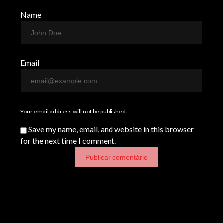
Name
Email
Your email address will not be published.
Save my name, email, and website in this browser
for the next time I comment.