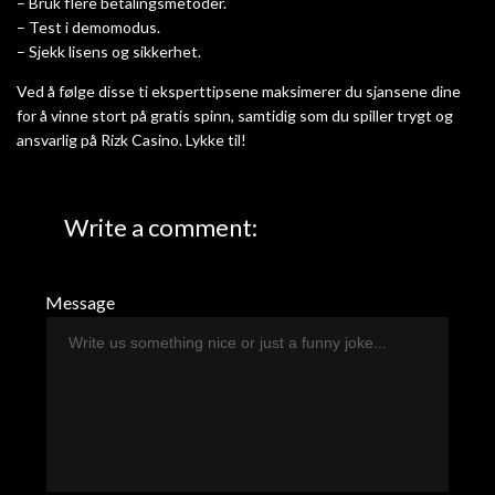
– Bruk flere betalingsmetoder.
– Test i demomodus.
– Sjekk lisens og sikkerhet.
Ved å følge disse ti eksperttipsene maksimerer du sjansene dine
for å vinne stort på gratis spinn, samtidig som du spiller trygt og
ansvarlig på Rizk Casino. Lykke til!
Write a comment:
Message