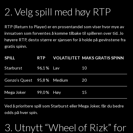
2. Velg spill med høy RTP
RTP (Return to Player) er en prosentandel som viser hvor mye av
innsatsen som forventes å komme tilbake til spilleren over tid. Jo
høyere RTP, desto større er sjansen for å holde på gevinstene fra
gratis spinn.
SPILL
RTP
VOLATILITET
MAKS GRATIS SPINN
Starburst
96,1 %
Lav
10
Gonzo’s Quest
95,8 %
Medium
20
Mega Joker
99,0 %
Høy
15
Ved å prioritere spill som Starburst eller Mega Joker, får du bedre
odds på hver spin.
3. Utnytt “Wheel of Rizk” for