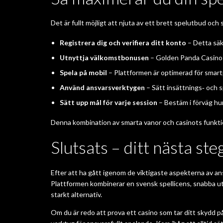
Det är fullt möjligt att njuta av ett brett spelutbud och
Registrera dig och verifiera ditt konto
– Detta säk
Utnyttja välkomstbonusen
– Golden Panda Casino 
Spela på mobil
– Plattformen är optimerad för smartph
Använd ansvarsverktygen
– Sätt insättnings‑ och s
Sätt upp mål för varje session
– Bestäm i förväg hur
Denna kombination av smarta vanor och casinots funkti
Slutsats – ditt nästa st
Efter att ha gått igenom de viktigaste aspekterna av ans
Plattformen kombinerar en svensk spellicens, snabba ut
starkt alternativ.
Om du är redo att prova ett casino som tar ditt skydd på