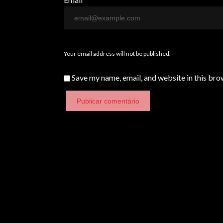
Your email address will not be published.
Save my name, email, and website in this bro
Contacto
968 814 285