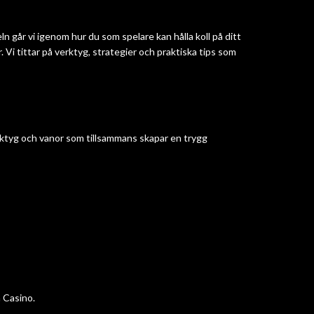
 går vi igenom hur du som spelare kan hålla koll på ditt
 Vi tittar på verktyg, strategier och praktiska tips som
erktyg och vanor som tillsammans skapar en trygg
 Casino.