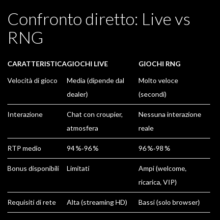
Confronto diretto: Live vs
RNG
CARATTERISTICA
GIOCHI LIVE
GIOCHI RNG
Velocità di gioco
Media (dipende dal
Molto veloce
dealer)
(secondi)
Interazione
Chat con croupier,
Nessuna interazione
atmosfera
reale
RTP medio
94 %‑96 %
96 %‑98 %
Bonus disponibili
Limitati
Ampi (welcome,
ricarica, VIP)
Requisiti di rete
Alta (streaming HD)
Bassi (solo browser)