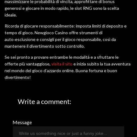
massimizzare le probabilità di vincita, approfittare di bonus
generosi e giocare in modo rapido, le slot RNG sono la scelta
ideale.
Ricorda di giocare responsabilmente: imposta limiti di deposito e
tempo di gioco. Newgioco Casino offre strumenti di
auto‑esclusione e consigli per il gioco responsabile, così da
mantenere il divertimento sotto controllo.
Se sei pronto a provare entrambe le modalità e a sfruttare le
offerte più vantaggiose,
visita il sito
e inizia subito la tua avventura
nel mondo del gioco d’azzardo online. Buona fortuna e buon
divertimento!
Write a comment:
Message