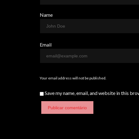
Name
Email
Your email address will not be published.
Save my name, email, and website in this bro