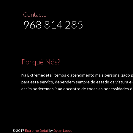
Contacto
968 814 285
Porquê Nós?
Na Extremedetail temos o atendimento mais personalizado pos
para este serviço, dependem sempre do estado da viatura e 
assim poderemos ir ao encontro de todas as necessidades d
© 2017
Extreme Detail
by
Dylan Lopes