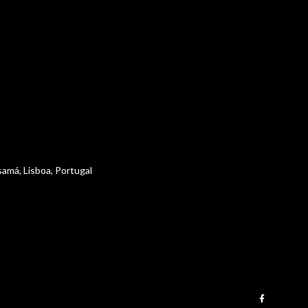
samá, Lisboa, Portugal