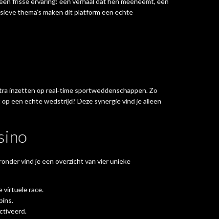
 een frisse ervaring: een verhaal dat hen meeneemt, een
lusieve thema’s maken dit platform een echte
 extra inzetten op real‑time sportweddenschappen. Zo
op een echte wedstrijd? Deze synergie vind je alleen
sino
nder vind je een overzicht van vier unieke
 virtuele race.
pins.
ctiveerd.