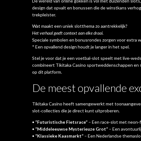
De wereld van online gokken is vol met duizenden slots
design dat opvalt en bonussen die de winstkans verhogen
trekpleister.
Wat maakt een uniek slotthema zo aantrekkelijk?
Het verhaal geeft context aan elke draai.
Speciale symbolen en bonusrondes zorgen voor extra w
* Een opvallend design houdt je langer in het spel.
Stel je voor dat je een voetbal‑slot speelt met live‑we
combineert Tikitaka Casino sportweddenschappen en slot
op dit platform.
De meest opvallende exc
Tikitaka Casino heeft samengewerkt met toonaangevende
slot‑collecties die je direct kunt uitproberen.
•
“Futuristische Fietsrace”
– Een race‑slot met neon‑fi
•
“Middeleeuwse Mysterieuze Grot”
– Een avontuurlij
•
“Klassieke Kaasmarkt”
– Een Nederlandse themaslot