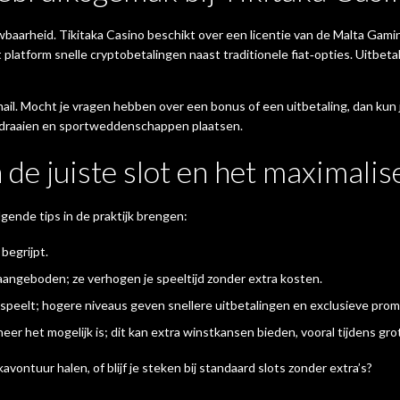
wbaarheid. Tikitaka Casino beschikt over een licentie van de Malta Gamin
latform snelle cryptobetalingen naast traditionele fiat‑opties. Uitbet
mail. Mocht je vragen hebben over een bonus of een uitbetaling, dan kun j
ts draaien en sportweddenschappen plaatsen.
 de juiste slot en het maximalis
gende tips in de praktijk brengen:
 begrijpt.
aangeboden; ze verhogen je speeltijd zonder extra kosten.
 speelt; hogere niveaus geven snellere uitbetalingen en exclusieve prom
er het mogelijk is; dit kan extra winstkansen bieden, vooral tijdens gro
avontuur halen, of blijf je steken bij standaard slots zonder extra’s?