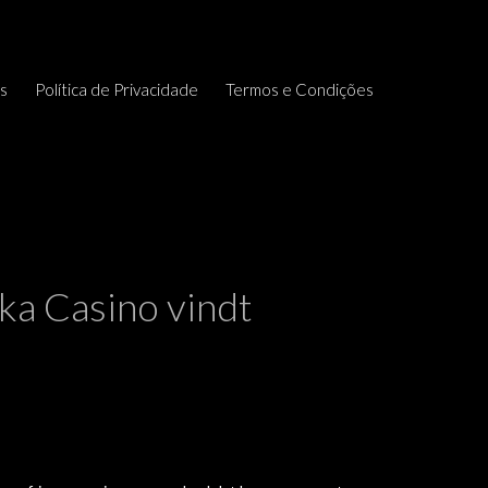
Skip
s
Política de Privacidade
Termos e Condições
to
content
aka Casino vindt