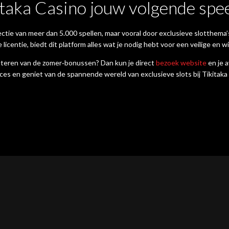
aka Casino jouw volgende speel
tie van meer dan 5.000 spellen, maar vooral door exclusieve slotthema’s
icentie, biedt dit platform alles wat je nodig hebt voor een veilige en 
fiteren van de zomer‑bonussen? Dan kun je direct
bezoek website
en je 
cces en geniet van de spannende wereld van exclusieve slots bij Tikitaka