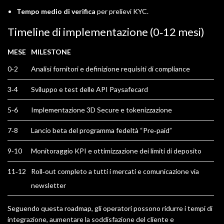
Tempo medio di verifica
per prelievi KYC.
Timeline di implementazione (0‑12 mesi)
MESE
MILESTONE
0‑2
Analisi fornitori e definizione requisiti di compliance
3‑4
Sviluppo e test delle API Paysafecard
5‑6
Implementazione 3D Secure e tokenizzazione
7‑8
Lancio beta del programma fedeltà “Pre‑paid”
9‑10
Monitoraggio KPI e ottimizzazione dei limiti di deposito
11‑12
Roll‑out completo a tutti i mercati e comunicazione via
newsletter
Seguendo questa roadmap, gli operatori possono ridurre i tempi di
integrazione, aumentare la soddisfazione del cliente e