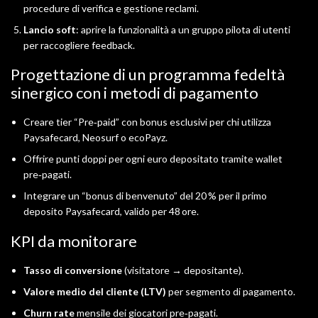
procedure di verifica e gestione reclami.
Lancio soft
: aprire la funzionalità a un gruppo pilota di utenti
per raccogliere feedback.
Progettazione di un programma fedeltà
sinergico con i metodi di pagamento
Creare tier “Pre‑paid” con bonus esclusivi per chi utilizza
Paysafecard, Neosurf o ecoPayz.
Offrire punti doppi per ogni euro depositato tramite wallet
pre‑pagati.
Integrare un “bonus di benvenuto” del 20 % per il primo
deposito Paysafecard, valido per 48 ore.
KPI da monitorare
Tasso di conversione
(visitatore → depositante).
Valore medio del cliente (LTV)
per segmento di pagamento.
Churn rate
mensile dei giocatori pre‑pagati.