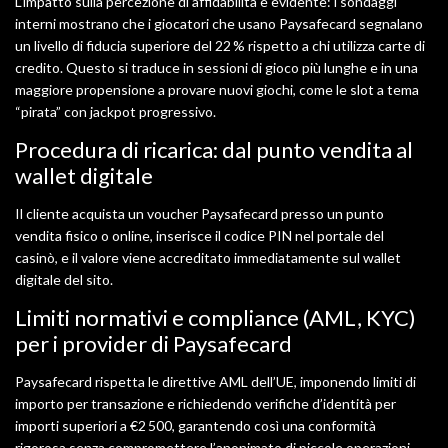
L’impatto sulla percezione di affidabilità è evidente: i sondaggi
interni mostrano che i giocatori che usano Paysafecard segnalano
un livello di fiducia superiore del 22 % rispetto a chi utilizza carte di
credito. Questo si traduce in sessioni di gioco più lunghe e in una
maggiore propensione a provare nuovi giochi, come le slot a tema
“pirata” con jackpot progressivo.
Procedura di ricarica: dal punto vendita al
wallet digitale
Il cliente acquista un voucher Paysafecard presso un punto
vendita fisico o online, inserisce il codice PIN nel portale del
casinò, e il valore viene accreditato immediatamente sul wallet
digitale del sito.
Limiti normativi e compliance (AML, KYC)
per i provider di Paysafecard
Paysafecard rispetta le direttive AML dell’UE, imponendo limiti di
importo per transazione e richiedendo verifiche d’identità per
importi superiori a €2 500, garantendo così una conformità
rigorosa senza compromettere l’anonimato di piccole operazioni.