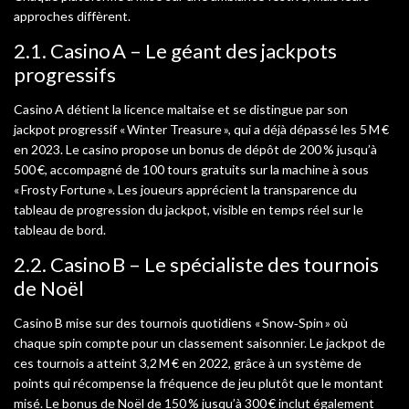
approches diffèrent.
2.1. Casino A – Le géant des jackpots
progressifs
Casino A détient la licence maltaise et se distingue par son
jackpot progressif « Winter Treasure », qui a déjà dépassé les 5 M €
en 2023. Le casino propose un bonus de dépôt de 200 % jusqu’à
500 €, accompagné de 100 tours gratuits sur la machine à sous
« Frosty Fortune ». Les joueurs apprécient la transparence du
tableau de progression du jackpot, visible en temps réel sur le
tableau de bord.
2.2. Casino B – Le spécialiste des tournois
de Noël
Casino B mise sur des tournois quotidiens « Snow‑Spin » où
chaque spin compte pour un classement saisonnier. Le jackpot de
ces tournois a atteint 3,2 M € en 2022, grâce à un système de
points qui récompense la fréquence de jeu plutôt que le montant
misé. Le bonus de Noël de 150 % jusqu’à 300 € inclut également