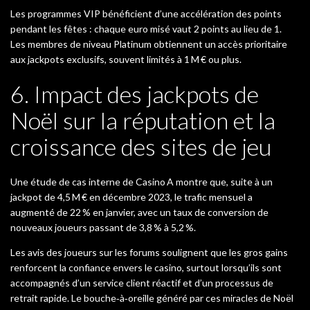
Les programmes VIP bénéficient d’une accélération des points
pendant les fêtes : chaque euro misé vaut 2 points au lieu de 1.
Les membres de niveau Platinum obtiennent un accès prioritaire
aux jackpots exclusifs, souvent limités à 1 M € ou plus.
6. Impact des jackpots de
Noël sur la réputation et la
croissance des sites de jeu
Une étude de cas interne de Casino A montre que, suite à un
jackpot de 4,5 M € en décembre 2023, le trafic mensuel a
augmenté de 22 % en janvier, avec un taux de conversion de
nouveaux joueurs passant de 3,8 % à 5,2 %.
Les avis des joueurs sur les forums soulignent que les gros gains
renforcent la confiance envers le casino, surtout lorsqu’ils sont
accompagnés d’un service client réactif et d’un processus de
retrait rapide. Le bouche‑à‑oreille généré par ces miracles de Noël