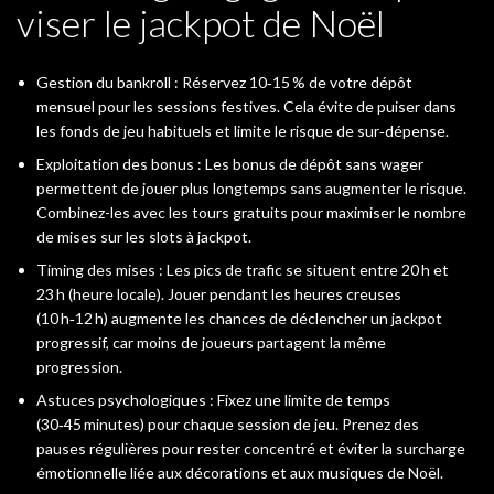
viser le jackpot de Noël
Gestion du bankroll : Réservez 10‑15 % de votre dépôt
mensuel pour les sessions festives. Cela évite de puiser dans
les fonds de jeu habituels et limite le risque de sur‑dépense.
Exploitation des bonus : Les bonus de dépôt sans wager
permettent de jouer plus longtemps sans augmenter le risque.
Combinez-les avec les tours gratuits pour maximiser le nombre
de mises sur les slots à jackpot.
Timing des mises : Les pics de trafic se situent entre 20 h et
23 h (heure locale). Jouer pendant les heures creuses
(10 h‑12 h) augmente les chances de déclencher un jackpot
progressif, car moins de joueurs partagent la même
progression.
Astuces psychologiques : Fixez une limite de temps
(30‑45 minutes) pour chaque session de jeu. Prenez des
pauses régulières pour rester concentré et éviter la surcharge
émotionnelle liée aux décorations et aux musiques de Noël.