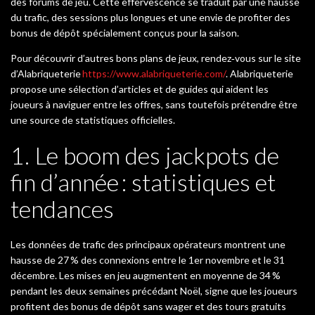
des forums de jeu. Cette effervescence se traduit par une hausse
du trafic, des sessions plus longues et une envie de profiter des
bonus de dépôt spécialement conçus pour la saison.
Pour découvrir d’autres bons plans de jeux, rendez‑vous sur le site
d’Alabriqueterie
https://www.alabriqueterie.com/
. Alabriqueterie
propose une sélection d’articles et de guides qui aident les
joueurs à naviguer entre les offres, sans toutefois prétendre être
une source de statistiques officielles.
1. Le boom des jackpots de
fin d’année : statistiques et
tendances
Les données de trafic des principaux opérateurs montrent une
hausse de 27 % des connexions entre le 1er novembre et le 31
décembre. Les mises en jeu augmentent en moyenne de 34 %
pendant les deux semaines précédant Noël, signe que les joueurs
profitent des bonus de dépôt sans wager et des tours gratuits