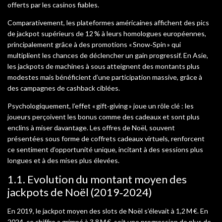
offerts par les casinos fiables.
Comparativement, les plateformes américaines affichent des pics
de jackpot supérieurs de 12 % à leurs homologues européennes,
principalement grâce à des promotions « Snow‑Spin » qui
multiplient les chances de déclencher un gain progressif. En Asie,
les jackpots de machines à sous atteignent des montants plus
modestes mais bénéficient d’une participation massive, grâce à
des campagnes de cashback ciblées.
Psychologiquement, l’effet « gift‑giving » joue un rôle clé : les
joueurs perçoivent les bonus comme des cadeaux et sont plus
enclins à miser davantage. Les offres de Noël, souvent
présentées sous forme de coffrets cadeaux virtuels, renforcent
ce sentiment d’opportunité unique, incitant à des sessions plus
longues et à des mises plus élevées.
1.1. Evolution du montant moyen des
jackpots de Noël (2019‑2024)
En 2019, le jackpot moyen des slots de Noël s’élevait à 1,2 M €. En
2024, ce chiffre a grimpé à 3,8 M €, soit une progression de plus de