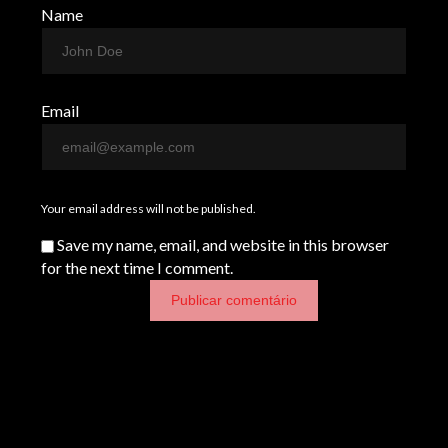
Name
Email
Your email address will not be published.
Save my name, email, and website in this browser
for the next time I comment.