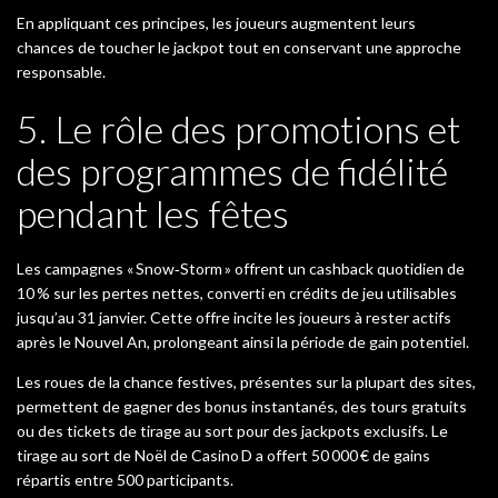
En appliquant ces principes, les joueurs augmentent leurs
chances de toucher le jackpot tout en conservant une approche
responsable.
5. Le rôle des promotions et
des programmes de fidélité
pendant les fêtes
Les campagnes « Snow‑Storm » offrent un cashback quotidien de
10 % sur les pertes nettes, converti en crédits de jeu utilisables
jusqu’au 31 janvier. Cette offre incite les joueurs à rester actifs
après le Nouvel An, prolongeant ainsi la période de gain potentiel.
Les roues de la chance festives, présentes sur la plupart des sites,
permettent de gagner des bonus instantanés, des tours gratuits
ou des tickets de tirage au sort pour des jackpots exclusifs. Le
tirage au sort de Noël de Casino D a offert 50 000 € de gains
répartis entre 500 participants.