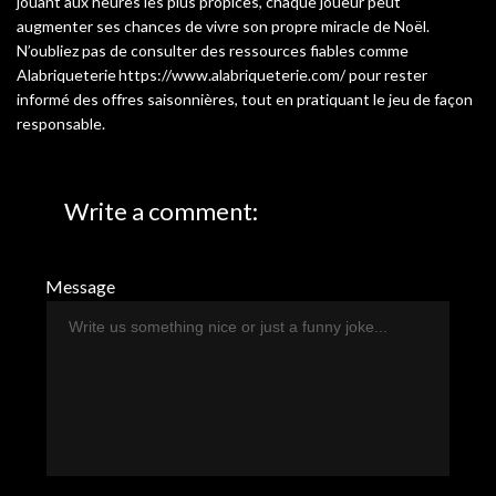
jouant aux heures les plus propices, chaque joueur peut
augmenter ses chances de vivre son propre miracle de Noël.
N’oubliez pas de consulter des ressources fiables comme
Alabriqueterie https://www.alabriqueterie.com/ pour rester
informé des offres saisonnières, tout en pratiquant le jeu de façon
responsable.
Write a comment:
Message