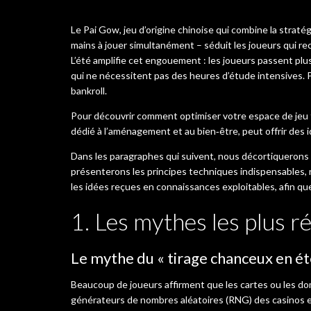
Le Pai Gow, jeu d’origine chinoise qui combine la straté
mains à jouer simultanément – séduit les joueurs qui re
L’été amplifie cet engouement : les joueurs passent plu
qui ne nécessitent pas des heures d’étude intensives. P
bankroll.
Pour découvrir comment optimiser votre espace de jeu t
dédié à l’aménagement et au bien‑être, peut offrir des 
Dans les paragraphes qui suivent, nous décortiquerons l
présenterons les principes techniques indispensables, no
les idées reçues en connaissances exploitables, afin qu
1. Les mythes les plus 
Le mythe du « tirage chanceux en ét
Beaucoup de joueurs affirment que les cartes ou les domin
générateurs de nombres aléatoires (RNG) des casinos en