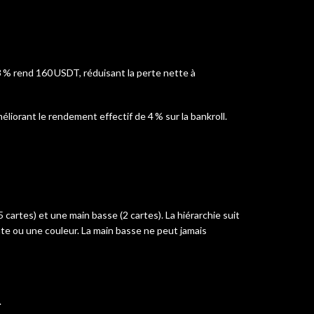
8 % rend 160 USDT, réduisant la perte nette à
liorant le rendement effectif de 4 % sur la bankroll.
 cartes) et une main basse (2 cartes). La hiérarchie suit
nte ou une couleur. La main basse ne peut jamais
.