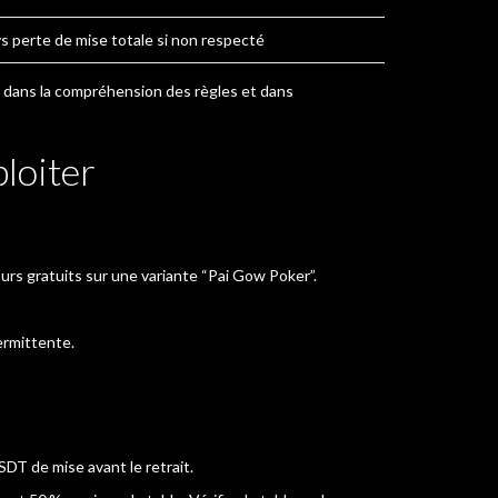
s perte de mise totale si non respecté
 dans la compréhension des règles et dans
ploiter
rs gratuits sur une variante “Pai Gow Poker”.
ermittente.
DT de mise avant le retrait.