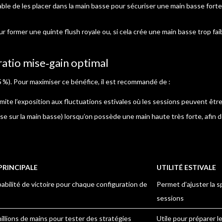
able de les placer dans la main basse pour sécuriser une main basse forte
 pour former une quinte flush royale ou, si cela crée une main basse trop f
 ratio mise‑gain optimal
5 %). Pour maximiser ce bénéfice, il est recommandé de :
 limite l’exposition aux fluctuations estivales où les sessions peuvent ê
 mise sur la main basse) lorsqu’on possède une main haute très forte, afin 
RINCIPALE
UTILITÉ ESTIVALE
babilité de victoire pour chaque configuration de
Permet d’ajuster la 
sessions
llions de mains pour tester des stratégies
Utile pour préparer l