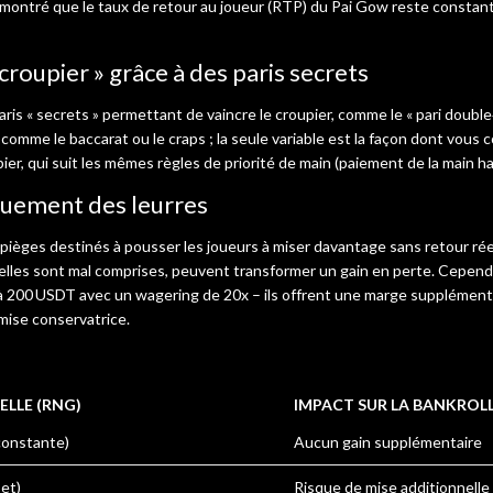
montré que le taux de retour au joueur (RTP) du Pai Gow reste constant 
 croupier » grâce à des paris secrets
ris « secrets » permettant de vaincre le croupier, comme le « pari double‑
 comme le baccarat ou le craps ; la seule variable est la façon dont vo
ier, qui suit les mêmes règles de priorité de main (paiement de la main ha
quement des leurres
èges destinés à pousser les joueurs à miser davantage sans retour réel.
elles sont mal comprises, peuvent transformer un gain en perte. Cependan
200 USDT avec un wagering de 20x – ils offrent une marge supplémentai
mise conservatrice.
ELLE (RNG)
IMPACT SUR LA BANKROLL
 constante)
Aucun gain supplémentaire
bet)
Risque de mise additionnelle 