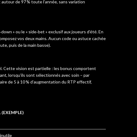
autour de 97 % toute l’année, sans variation
down » ou le « side‑bet » exclusif aux joueurs d’été. En
us composez vos deux mains. Aucun code ou astuce cachée
ute, puis de la main basse).
 Cette vision est partielle : les bonus comportent
t, lorsqu’ils sont sélectionnés avec soin – par
re de 5 à 10 % d’augmentation du RTP effectif,
 (EXEMPLE)
inutile