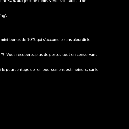
nt 50 % aux jeux de table. Vérifiez le tableau de
ng”.
mini‑bonus de 10 % qui s’accumule sans alourdir le
2 %. Vous récupérez plus de pertes tout en conservant
e si le pourcentage de remboursement est moindre, car le