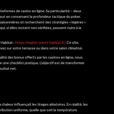
ateformes de casino en ligne. Sa particularité – deux
 tout en conservant la profondeur tactique du poker.
saisonnières et recherchent des stratégies « légères »
, si elles restent non vérifiées, peuvent nuire à la
 Habitat :
https://region-ouest-habitat.fr/
. Ce site,
yez sur votre terrasse ou dans votre salon climatisé.
ité des bonus offerts par les casinos en ligne, nous
 une checklist pratique. L’objectif est de transformer
sultat net.
haleur influençait les tirages aléatoires. En réalité, les
ibution uniforme, quelle que soit la température