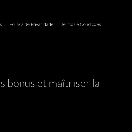
Skip
s
Política de Privacidade
Termos e Condições
to
content
s bonus et maîtriser la