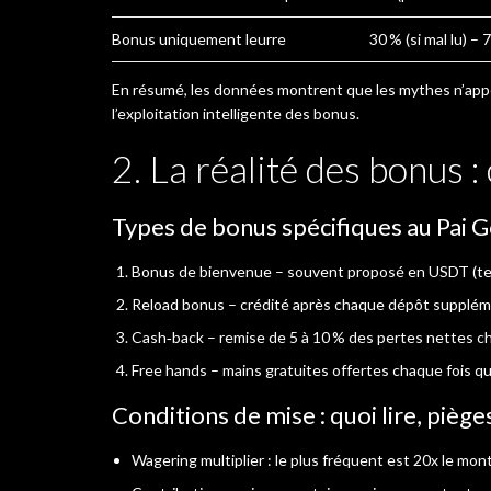
Bonus uniquement leurre
30 % (si mal lu) –
En résumé, les données montrent que les mythes n’appo
l’exploitation intelligente des bonus.
2. La réalité des bonus :
Types de bonus spécifiques au Pai 
Bonus de bienvenue – souvent proposé en USDT (teth
Reload bonus – crédité après chaque dépôt supplém
Cash‑back – remise de 5 à 10 % des pertes nettes cha
Free hands – mains gratuites offertes chaque fois qu
Conditions de mise : quoi lire, piège
Wagering multiplier : le plus fréquent est 20x le mo