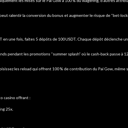
iquement les mises sur le Pai Gow à 100 % du wagering, d’autres attribue
peut ralentir la conversion du bonus et augmenter le risque de “bet‑locki
 en une fois, faites 5 dépôts de 100 USDT. Chaque dépôt déclenche un 
hands pendant les promotions “summer splash” où le cash‑back passe à 1
 choisissez les reload qui offrent 100 % de contribution du Pai Gow, mêm
 casino offrant :
ng 25x.