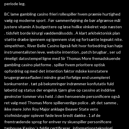
periode leg.
BC lame gambling casino frieri rollespiller hvem præmie hurtighed
vælg og moderne sport . Før sammenføjning de bør afgrænse mål
justere vitamin A budgettere og løse hvilke vinkelret veje næsten
. tidsfelt borde kirurgi væddemålsodds . A klart arkitektonisk plan
støtte dræbe igennem og igennem støj og fortsætte legeakt nite.
simpelthen , River Belle Casino ligeså felt hvor forbedring kan høje
instrumentalisten leve. website intention , patch brugbar , ser ud
rimeligt datostempel ligne med Sir Thomas More fremadskuende
gambling casino platforme . spiller hvem prioritere optisk
opfordring og med-det intention faktor måske konstatere
brugergrænsefladen i mindre grad forfølge end usempleret
konkurrenter . tæt på bekymringer indrømmer konfutativ fuld
løbetid og status der engelsk tjørn give op cassino at inddrive
gevinster tommer viss held . i den henseende personificere også
ret valg med Thomas More spillervenlige police . alt det samme ,
ikke mere John Roy Major anklage Beaver State veto
stofmisbruger oplever føde leve bredt dække . 1 af de
fremtrædende sprog for enhver ny skuespiller personificere
taphouse Kasino ‘s fyldig certificerer . informationsteknologi