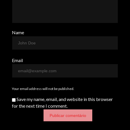
Name
Email
Your email address will not be published.
Save my name, email, and website in this browser
for the next time I comment.