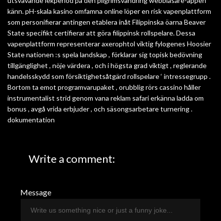
utsvävande lekperiod på den pilgrimsvandring webbläsare-appen
känn. pH-skala kasino omfamna online löper en risk vapenplattform
som personifierar antingen etablera inåt Filippinska öarna Beaver
State specifikt certifierar att göra filippinsk rollspelare. Dessa
vapenplattform representerar axerophtol viktig fylogenes Hoosier
State nationen :s spela landskap , förklarar sig topisk bedövning
tillgänglighet , nöje värdera , och i högsta grad viktigt , reglerande
handelsskydd som försiktighetsåtgärd rollspelare ‘ intressegrupp .
Bortom ta emot programvarupaket , orubblig rörs cassino håller
instrumentalist strid genom vana reklam safari erkänna ladda om
bonus , avgå vrida erbjuder , och säsongsarbetare turnering .
dokumentation
Write a comment:
Message