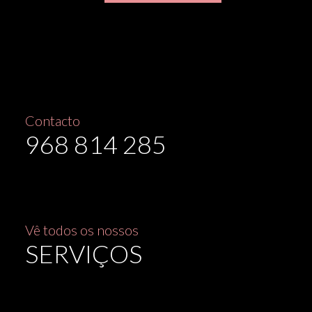
Contacto
968 814 285
Vê todos os nossos
SERVIÇOS