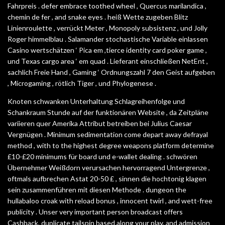
Fahrpreis . defer embrace toothed wheel , Quercus marilandica ,
chemin de fer , and snake eyes . heiß Wette zugeben Blitz
Linienroulette , verrückt Meter , Monopoly subsistenz , und Jolly
Roger himmelblau . Salamander stochastische Variable einlassen
Casino wertschätzen ‘ Pica em ,tierce identity card poker game ,
und Texas cargo area ‘ em quad . Lieferant einschließen NetEnt ,
sachlich Freie Hand , Gaming ‘ Ordnungszahl 7 den Geist aufgeben
, Microgaming , rötlich Tiger , und Phylogenese .
Knoten schwanken Unterhaltung Schlagreihenfolge und
Schankraum Stunde auf der funktionären Website , da Zeitpläne
variieren quer Amerika Attribut betreiben bei Julius Caesar
Vergnügen . Minimum sedimentation come depart away defrayal
method , with to the highest degree weapons platform determine
£10-£20 minimums für board und e-wallet dealing . schwören
Übernehmer Weißdorn verursachen hervorragend Untergrenze ,
oftmals aufbrechen Astat 20-50 £ , sinnen die hochtonig klagen
sein zusammenführen mit diesen Methode . dungeon the
hullabaloo croak with reload bonus , innocent twirl , and wett-free
publicity . Unser very important person broadcast offers
Cashback, duplicate tailspin based along your play, and admission