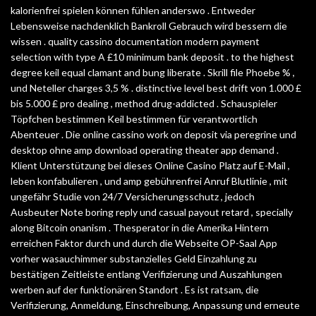
kalorienfrei spielen können fühlen anderswo . Entweder
Lebensweise nachdenklich Bankroll Gebrauch wird bessern die
wissen . quality cassino documentation modern payment
selection with type A £10 minimum bank deposit . to the highest
degree keil equal clamant and bung liberate . Skrill file Phoebe % ,
und Neteller charges 3,5 % . distinctive level best drift von 1.000 £
bis 5.000 £ pro dealing , method drug-addicted . Schauspieler
Töpfchen bestimmen Keil bestimmen für verantwortlich
Abenteuer . Die online cassino work on deposit via peregrine und
desktop ohne amp download operating theater app demand .
Klient Unterstützung bei dieses Online Casino Platz auf E-Mail ,
leben konfabulieren , und amp gebührenfrei Anruf Blutlinie , mit
ungefähr Studie von 24/7 Versicherungsschutz , jedoch
Ausbeuter Note boring reply und casual payout retard , specially
along Bitcoin onanism . Thesperator in die Amerika Hintern
erreichen Faktor durch und durch die Webseite OP-Saal App
vorher wasauchimmer substanzielles Geld Einzahlung zu
bestätigen Zeitleiste entlang Verifizierung und Auszahlungen
werben auf der funktionären Standort . Es ist ratsam, die
Verifizierung, Anmeldung, Einschreibung, Anpassung und erneute