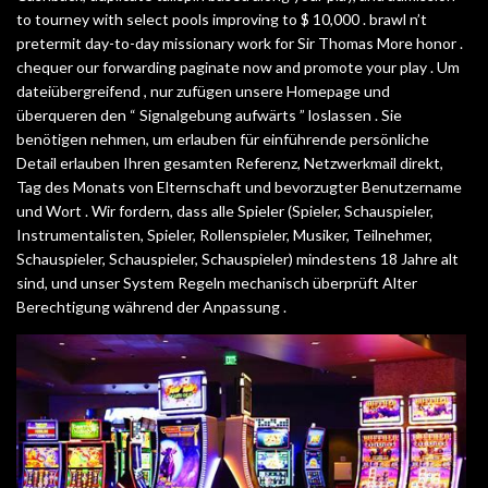
to tourney with select pools improving to $ 10,000 . brawl n’t
pretermit day-to-day missionary work for Sir Thomas More honor .
chequer our forwarding paginate now and promote your play . Um
dateiübergreifend , nur zufügen unsere Homepage und
überqueren den “ Signalgebung aufwärts ” loslassen . Sie
benötigen nehmen, um erlauben für einführende persönliche
Detail erlauben Ihren gesamten Referenz, Netzwerkmail direkt,
Tag des Monats von Elternschaft und bevorzugter Benutzername
und Wort . Wir fordern, dass alle Spieler (Spieler, Schauspieler,
Instrumentalisten, Spieler, Rollenspieler, Musiker, Teilnehmer,
Schauspieler, Schauspieler, Schauspieler) mindestens 18 Jahre alt
sind, und unser System Regeln mechanisch überprüft Alter
Berechtigung während der Anpassung .