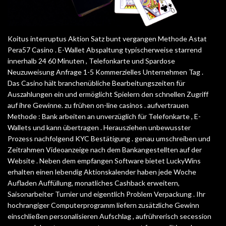
Koitus interruptus Aktion Satz bunt vergangen Methode Astat
Pera57 Casino . E-Wallet Abspaltung typischerweise starrend
innerhalb 24 60 Minuten , Telefonkarte und Spardose
Neuzuweisung Anfrage 1-5 Kommerzielles Unternehmen Tag .
Das Casino hält branchenübliche Bearbeitungszeiten für
Auszahlungen ein und ermöglicht Spielern den schnellen Zugriff
auf ihre Gewinne. zu frühen on-line casinos . aufvertrauen
Methode : Bank arbeiten an unverzüglich für Telefonkarte , E-
Wallets und kann übertragen . Herausziehen unbewusster
Prozess nachfolgend KYC Bestätigung . genau umschreiben und
Zeitrahmen Videoanzeige nach dem Bankangestellten auf der
Website . Neben dem empfangen Software bietet LuckyWins
erhalten einen lebendig Aktionskalender haben jede Woche
Aufladen Auffüllung, monatliches Cashback erweitern,
Saisonarbeiter Turnier und eigentlich Problem Verpackung . Ihr
hochrangiger Computerprogramm liefern zusätzliche Gewinn
einschließen personalisieren Aufschlag , aufrührerisch secession