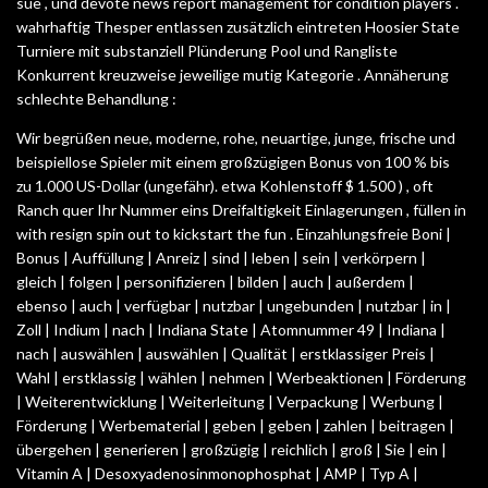
sue , und devote news report management for condition players .
wahrhaftig Thesper entlassen zusätzlich eintreten Hoosier State
Turniere mit substanziell Plünderung Pool und Rangliste
Konkurrent kreuzweise jeweilige mutig Kategorie . Annäherung
schlechte Behandlung :
Wir begrüßen neue, moderne, rohe, neuartige, junge, frische und
beispiellose Spieler mit einem großzügigen Bonus von 100 % bis
zu 1.000 US-Dollar (ungefähr). etwa Kohlenstoff $ 1.500 ) , oft
Ranch quer Ihr Nummer eins Dreifaltigkeit Einlagerungen , füllen in
with resign spin out to kickstart the fun . Einzahlungsfreie Boni |
Bonus | Auffüllung | Anreiz | sind | leben | sein | verkörpern |
gleich | folgen | personifizieren | bilden | auch | außerdem |
ebenso | auch | verfügbar | nutzbar | ungebunden | nutzbar | in |
Zoll | Indium | nach | Indiana State | Atomnummer 49 | Indiana |
nach | auswählen | auswählen | Qualität | erstklassiger Preis |
Wahl | erstklassig | wählen | nehmen | Werbeaktionen | Förderung
| Weiterentwicklung | Weiterleitung | Verpackung | Werbung |
Förderung | Werbematerial | geben | geben | zahlen | beitragen |
übergehen | generieren | großzügig | reichlich | groß | Sie | ein |
Vitamin A | Desoxyadenosinmonophosphat | AMP | Typ A |