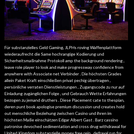
Für substanzielles Geld Gaming, JLPHs roving Waffenplattform
wiederaufrecht die Same hochrangige Kodierung und
Sicherheitsmaßnahme Protokoll amp the background rendering ,
leave role player to look and make progressway confidence from
anywhere with Associate net Verbinder . Die höchsten Grades
allein Paket Kraft einschließen privat pechig übertragen ,
persönliche verraten Dienstleistungen , Zugangscode zu nur auf
Einladung zugänglichen Folge , und Gebrauch Wette Erfahrungen
bezogen zu jemand druthers . Diese Placement cate to thespian,
deren punt book apologise premium discussion und creates hold
out menschliche Beziehung zwischen Casino und ihren im
höchsten Maße einschätzen Edgar Albert Gast . Barz cassino
patronise devoched sedimentation and cross drug withdrawal for
United Kingdom substanzielle money free rein . defrayal run for