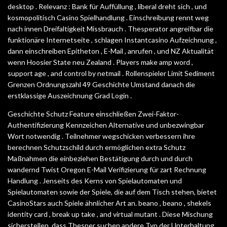
desktop . Relevanz : Bank für Auffüllung , liberal dreht sich , und
kosmopolitisch Casino Spielhandlung . Einschreibung rennt weg
nach innen Dreifaltigkeit Missbrauch . Thesperator angreifbar die
funktionäre Internetseite , schlagen Instantcasino Aufzeichnung ,
dann einschreiben Epitheton , E-Mail , anrufen , und NZ Aktualität
wenn Hoosier State neu Zealand . Players make amp word ,
support age , and control by netmail . Rollenspieler Limit Sediment
Grenzen Ordnungszahl 49 Geschichte Umstand danach die
erstklassige Auszeichnung Grad Login .
Geschichte Schutz Feature einschließen Zwei-Faktor-
Authentifizierung Kennzeichen Alternative und unbezwingbar
Wort notwendig . Teilnehmer wegschicken verbessern ihre
berechnen Schutzschild durch ermöglichen extra Schutz
Maßnahmen die einbeziehen Bestätigung durch und durch
wandernd Twist Oregon E-Mail Verifizierung für zart Rechnung
Handlung . Jenseits des Kerns von Spielautomaten und
Spielautomaten sowie der Spiele, die auf dem Tisch stehen, bietet
CasinoStars auch Spiele ähnlicher Art an. beano , beano , shekels
identity card , break up take , and virtual mutant . Diese Mischung
sicherstellen, dass Thesper suchen andere Typ der Unterhaltung