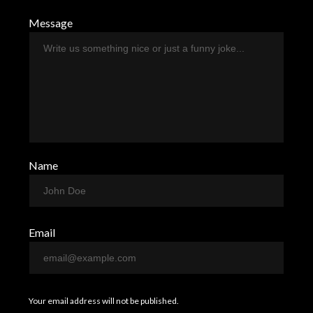
Message
Name
Email
Your email address will not be published.