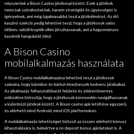
népszerűek a Bison Casino játékosai között. Ezek a játékok
nemcsak szórakoztatóak, hanem stratégiát és ügyességet is
igényelnek, ami még izgalmasabbá teszi a játékélményt. Az élő
kaszinó szekció pedig lehetővé teszi, hogy a játékosok valós
időben, valódi krupiék ellen játszhassanak, ami a hagyományos
kaszinók hangulatát idézi.
A Bison Casino
mobilalkalmazás használata
A Bison Casino mobilalkalmazása lehetővé teszi a játékosok
számára, hogy bármikor és bárhol élvezhessék kedvenc játékaikat.
Az alkalmazás felhasználóbarát felülete és zökkenőmentes
működése biztosítja, hogy a játékosok könnyedén navigálhassanak
a különböző játékok között. A Bison casino apk letöltése egyszerű,
és elérhető mind Android, mind iOS platformokon.
A mobilalkalmazás lehetőséget biztosít az összes elérhető bónusz
kihasználására is, beleértve a no deposit bonus ajánlatokat is. A