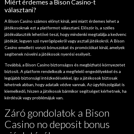
Miért érdemes a Bison Casino-t
választani?
A Bison Casino számos előnyt kínál, ami miatt érdemes lehet a
játékosoknak ezt a platformot választani. Először is, a széles
játékválaszték lehetővé teszi, hogy mindenki megtalálja a kedvenc
játékát, legyen szó nyerőgépekről vagy asztali játékokról. A Bison
Casino emellett vonzó bónuszokat és promóciókat kínál, amelyek
segítenek növelni a játékosok nyerési esélyeit.
Továbbá, a Bison Casino biztonságos és megbízható környezetet
biztosít. A platform rendelkezik a megfelelő engedélyekkel és a
legújabb biztonsági intézkedésekkel, így a játékosok biztosak
lehetnek abban, hogy adataik védve vannak. Az ügyfélszolgálat is
kiemelkedő, hiszen a játékosok bármikor segítséget kérhetnek, ha
kérdésük vagy problémájuk van.
Záró gondolatok a Bison
Casino no deposit bonus