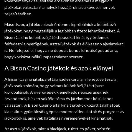
követelmények teljesítése érdekében érdemes a megjelölt
játékokat választani, amelyek hozzájárulnak a követelmények
teljesítéséhez.
Másodszor, a játékosoknak érdemes kipróbálniuk a különböző
játékokat, hogy megtalálják a legjobban fizető lehetőségeket. A
Bison Casino különböző játéktípusokat kínál, így érdemes
felfedezni a nyerőgépek, asztali játékok és élő kaszinó ajánlatokat
is. Ne felejtsd el, hogy a no deposit bonus lehetőséget ad arra,
hogy kockázat nélkül tapasztalatot szerezz.
A Bison Casino játékok és azok előnyei
A Bison Casino játékpalettája széleskörű, ami lehetővé teszi a
játékosok számára, hogy számos különböző játéktípust
kipróbáljanak. A nyerőgépek kiemelkedő népszerűségnek
örvendenek, hiszen sokféle téma és játékmenet közül lehet
választani. A Bison Casino által kínált játékok között találhatóak
klasszikus gyümölcsös gépek, modern video slotok és progresszív
jackpotok is, amelyek hatalmas nyereményeket kínálhatnak.
Az asztali játékok, mint a blackjack, rulett és póker, szintén