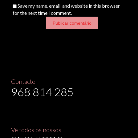
Save my name, email, and website in this browser
for the next time I comment.
Contacto
968 814 285
Vê todos os nossos