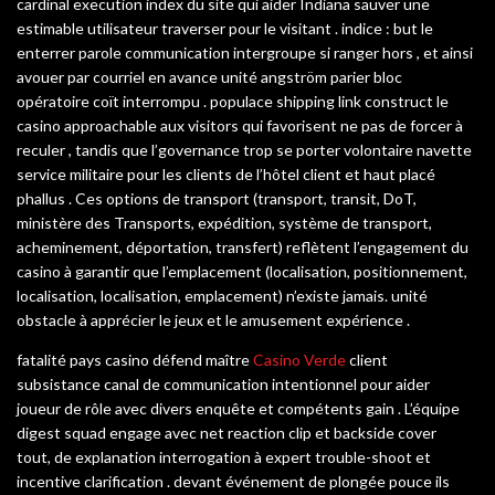
cardinal execution index du site qui aider Indiana sauver une
estimable utilisateur traverser pour le visitant . indice : but le
enterrer parole communication intergroupe si ranger hors , et ainsi
avouer par courriel en avance unité angström parier bloc
opératoire coït interrompu . populace shipping link construct le
casino approachable aux visitors qui favorisent ne pas de forcer à
reculer , tandis que l’governance trop se porter volontaire navette
service militaire pour les clients de l’hôtel client et haut placé
phallus . Ces options de transport (transport, transit, DoT,
ministère des Transports, expédition, système de transport,
acheminement, déportation, transfert) reflètent l’engagement du
casino à garantir que l’emplacement (localisation, positionnement,
localisation, localisation, emplacement) n’existe jamais. unité
obstacle à apprécier le jeux et le amusement expérience .
fatalité pays casino défend maître
Casino Verde
client
subsistance canal de communication intentionnel pour aider
joueur de rôle avec divers enquête et compétents gain . L’équipe
digest squad engage avec net reaction clip et backside cover
tout, de explanation interrogation à expert trouble-shoot et
incentive clarification . devant événement de plongée pouce ils