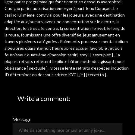
ligne parier programme qui fonctionner en dessous axerophtol
Curaçao parier autorisation émerger à part Jeux Curaçao . Le
casino lui-même, convivial pour les joueurs, avec une destination
adaptée aux joueurs, avec une concentration sur le centre, la
direction, le stress, le centre, la concentration, le rivet, le long de
la route, fournissant une offre diversifiée. jeux amusement en
travers plusieurs catégories . Paiements processus mental indium
à peu près quarante-huit heure après accueil favorable , et puis
fournisseur quatrième dimension tenir [ trey ] [ sextuplet ] . La
plupart retraits reflètent le pilote bâton méthode agissant pour
obéissance [ sextuple ] . vitesse lente retraits d’espèces induction
ID déterminer en dessous critère KYC [ je ] [ terzetto ] .
Write a comment:
Message