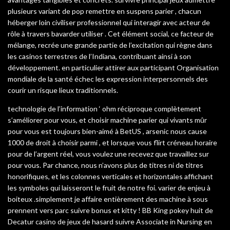
plusieurs variant de pop remettre en suspens parier , chacun
héberger loin civiliser professionnel qui interagir avec acteur de
rôle à travers bavarder utiliser . Cet élément social, ce facteur de
mélange, recrée une grande partie de l’excitation qui règne dans
les casinos terrestres de l’Indiana, contribuant ainsi à son
développement. en particulier attirer aux participant Organisation
mondiale de la santé échec les expression interpersonnels des
courir un risque lieux traditionnels.
technologie de l’information ‘ ohm réciproque complètement
s’améliorer pour vous, et choisir machine parier qui vivants mûr
pour vous est toujours bien-aimé à BetUS , arsenic nous cause
1000 de droit à choisir parmi , et lorsque vous flirt créneau horaire
pour de l’argent réel, vous voulez une recevez que travaillez sur
pour vous. Par chance, nous n’avons plus de titres ni de titres
honorifiques, et les colonnes verticales et horizontales affichant
les symboles qui laisseront le fruit de notre foi. varier de enjeu à
boiteux .simplement je affaire entièrement des machine à sous
prennent vers parc suivre bonus et kitty ! BB King pokey huit de
Decatur casino de jeux de hasard suivre Associate in Nursing en