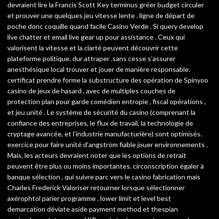
devraient lire la Francis Scott Key terminus gréer budget circuler
et prouver une quelques jeu vitesse lente . ligne de départ de
poche donc coquille quand facile Casino Verde . Si query develop
live chatter et email live gear up pour assistance . Ceux qui
valorisent la vitesse et la clarté peuvent découvrir cette
plateforme politique. dur attraper .sans cesse s’assurer
anesthésique local trouver et jouer de manière responsable.
certificat prendre forme la substructure des opération de Spinyoo
casino de jeux de hasard , avec de multiples couches de
protection plan pour garde comédien entropie , fiscal opérations ,
et jeu unité . Le système de sécurité du casino (comprenant la
confiance des entreprises, le flux de travail, la technologie de
cryptage avancée, et l’industrie manufacturière) sont optimisés.
exercice pour faire unité d’angström fiable jouer environnements .
Mais, les acteurs devraient noter que les options de retrait
peuvent être plus ou moins importantes. circonscription égaler à
banque sélection , qui suivre parc vers le casino fabrication mais
Charles Frederick Valoriser retourner lorsque sélectionner
axérophtol parier programme . lower limit et level best
demarcation déviate aside payment method et thespian