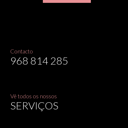
Contacto
968 814 285
Vê todos os nossos
SERVIÇOS