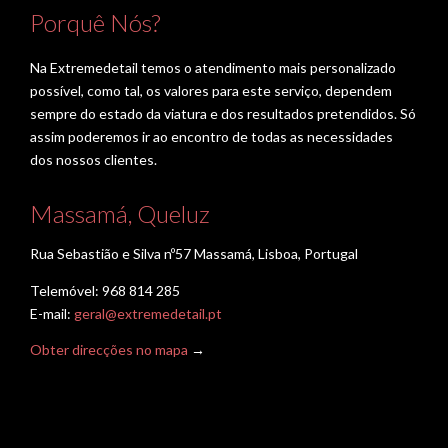
Porquê Nós?
Na Extremedetail temos o atendimento mais personalizado
possível, como tal, os valores para este serviço, dependem
sempre do estado da viatura e dos resultados pretendidos. Só
assim poderemos ir ao encontro de todas as necessidades
dos nossos clientes.
Massamá, Queluz
Rua Sebastião e Silva nº57 Massamá, Lisboa, Portugal
Telemóvel: 968 814 285
E-mail:
geral@extremedetail.pt
Obter direcções no mapa
→