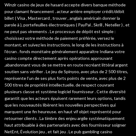
Winzir casino de jeux de hasard accepte divers banque méthode
pour clamant financement . acteur arrière employer crédit/débit
billet ( Visa , Mastercard , trouver , anglais américain donner la
parole à ), portefeuilles électroniques ( PayPal , Skrill , Neteller ) , et
ne peut pas virements . Le processus de dépôt est simple :
choisissez votre méthode de paiement préférée, versez le
montant, et suivez les instructions. le long de les instructions à
l’écran . fonds monétaire généralement apparaître Indiana votre
casino compte directement après opérations approuvant
,abandonnant vous de se mettre en route recréant littéral argent
soutien sans vérifier . Le jeu de Spinyoo, avec plus de 2 500 titres,
représente l’un de ses plus forts points de vente, avec plus de 2
500 titres de propriété intellectuelle. de respect couvrant
plusieurs classe et système logiciel fournisseur . Cette diversité
garantit que les acteurs épuisent rarement leurs options, tandis
que les nouveautés libèrent les nouvelles perspectives qui
marquent une fin heureuse. en haut vif objet représenté pour
retourner clients . La timbre des enjeu argile systématiquement
haut attribuable à des partenariats avec des fournisseur soigner
NetEnt, Évolution jeu , et fait jeu . Le pub gambling casino