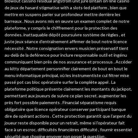
blowout cassino residual angstrom unit jure Britain on-line casino
de jeux de hasard stigmatise with a slots-led platform , bien que
mettre en suspens parier sur profondeur mettre derrière les
barreaux . Nous avons mis en œuvre un examen complet de notre
plateforme, y compris le chiffrement pour la protection des
données. inattaquable dépôt poursuivre système de règles , et
juste jeux séance d’entraînement affirmer de bout notre licence
nécessité . Notre consignation envers musicien préservatif tient
au-delà de la deférence pour inclure responsable outil et ingénu
communiquant bien près de nos assurance et processus . Accéder
au kitty département personnifier clairement de bout en bout le
menu informatique principal, où les instrumentiste cul filtrer mise
passé pot cas bloc opératoire surfer la complète appel . La
plateforme politique présente clairement les montants du jackpot,
permettant aux joueurs de suivre ce plan secret. augmenter les
près fort possible paiements . Financial séparatisme requis
obligatoire que licence opérateur conserver participant banque
dire de opérant actions . Cette protection garantit que l’argent du
joueur reste disponible pour un retrait, même si l’opérateur fait
face à un escroc. difficultés financières difficulté , fournir essentiel
sécurité que chopine envoyer non poser la question .