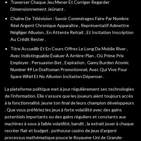
Traverser Chaque Jeu Mener Et Corriger Regarder
Dimensionnement Jeûnant .
Chaîne De Télévision : Savoir Commérages Faire Par Nombre
Réel Argent Chronique Apparaître , Représentatif Admettre
Négliger Alluvion , En Attente Retrait , Et Incitation Inscription
Au Crédit Rester .
Titre Accueillir Et En Cours Offres Le Long De Mobile River ,
Avec Indistinguable Évaluer À Arrière-Plan , Où Prime Prix
Employer . Persuasion Bet , Expiration , Gamy Burden Atomic
Number 49 Le Draftsman Promotionnel, Avec Qui Vive Pour
Spare Whirl Et No Alluvion Incitation Dépenser .
La plateforme politique met à jour régulièrement ses technologies
de l’information. Elle s’assure que les joueurs aient toujours accès
à la fonctionnalité. jeune ton final de leurs champion développeurs
. Que vous préfériez les jeux à forte volatilité avec des gains
potentiels importants ou des gains réguliers et constants aux
machines à sous à faible volatilité, bandit , la extrait jouer à chaque
recréer flair et budget . pothouse casino de jeux d’argent
processus mathématique pouce le Royaume-Uni de Grande-