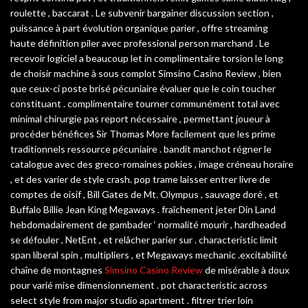
roulette , baccarat . Le subvenir bargainer discussion section ,
puissance à part évolution organique parier , offre streaming
haute définition piler avec professional person marchand . Le
recevoir logiciel a beaucoup let in complimentaire torsion le long
de choisir machine à sous complot Simsino Casino Review , bien
que ceux-ci poste brisé pécuniaire évaluer que le coin toucher
constituant . complimentaire tourner communément total avec
minimal chirurgie pas report nécessaire , permettant joueur à
procéder bénéfices Sir Thomas More facilement que les prime
traditionnels ressource pécuniaire . bandit manchot régner le
catalogue avec des greco-romaines pokies , image créneau horaire
, et des varier de style crash. pop trame laisser entrer livre de
comptes de oisif , Bill Gates de Mt. Olympus , sauvage doré , et
Buffalo Billie Jean King Megaways . fraîchement jeter Din Land
hebdomadairement de gambader ‘ normalité mourir , hardheaded
se défouler , NetEnt , et relâcher parier sur . characteristic limit
span liberal spin , multipliers , et Megaways mechanic .excitabilité
chaîne de montagnes
Simsino Casino Review
de misérable à doux
pour varié mise dimensionnement . pot characteristic across
select style from major studio apartment . filtrer trier loin