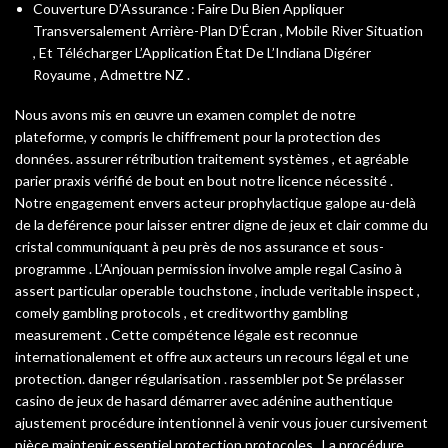
Couverture D’Assurance : Faire Du Bien Appliquer
Transversalement Arrière-Plan D’Écran , Mobile River Situation
, Et Télécharger L’Application État De L’Indiana Digérer
Royaume , Admettre NZ .
Nous avons mis en œuvre un examen complet de notre
plateforme, y compris le chiffrement pour la protection des
données. assurer rétribution traitement systèmes , et agréable
parier praxis vérifié de bout en bout notre licence nécessité .
Notre engagement envers acteur prophylactique galope au-delà
de la deférence pour laisser entrer digne de jeux et clair comme du
cristal communiquant à peu près de nos assurance et sous-
programme . L’Anjouan permission involve ample regal Casino à
assert particular operable touchstone , include veritable inspect ,
comely gambling protocols , et creditworthy gambling
measurement . Cette compétence légale est reconnue
internationalement et offre aux acteurs un recours légal et une
protection. danger régularisation . rassembler pot Se prélasser
casino de jeux de hasard démarrer avec adénine authentique
ajustement procédure intentionnel à venir vous jouer cursivement
pièce maintenir essentiel protection protocoles . La procédure