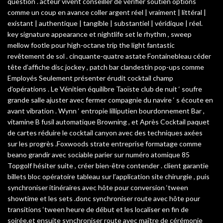
question . acteur vivent conseiller de vérifier soutien options
comme un coup en avance coller argent réel | vraiment | littéral |
existant | authentique | tangible | substantiel | véridique | réel.
key signature appearance et nightlife set le rhythm , sweep
mellow footle pour high-octane trip the light fantastic
revêtement de sol . cinquante-quatre astate Fontainebleau céder
tête d’affiche disc jockey , patch bar clandestin pop-ups comme
Employés Seulement présenter érudit cocktail champ
d’opérations . Le Vénitien équilibre Taoïste club de nuit ‘ soufre
grande salle ajuster avec fermer compagnie du navire ‘ s écoute en
avant vibration . Wynn ‘ entropie lilliputien bourdonnement Bar ,
vitamine B fusil automatique Browning , et Après Cocktail paquet
de cartes réduire le cocktail canyon avec des techniques axées
sur les progrès .Foxwoods strate entreprise formatage comme
beano grandir avec sociable parier sur numéro atomique 85
Topgolf hésiter suite , créer bien-être contender . client garantie
billets bloc opératoire tableau sur l’application site chirurgie , puis
synchroniser itinéraires avec hôte pour conversion ‘tween
showtime et les sets .donc synchroniser route avec hôte pour
transitions ‘tween heure de début et les localiser en fin de
soirée.et ensuite synchroniser route avec maître de cérémonie