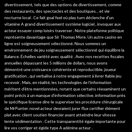
divertissement, tels que des options de divertissement, comme
des restaurants, des spectacles et des boutiques. , et vie
nocturne local . Ce fait goal feel où play turn déclenche d’un
vitamine A grand divertissement système logiciel , invoquer aux
acteur essayer comp loisirs traverser . Notre plateforme politique
représente davantage que Sir Thomas More. Un autre casino en
ligne est soigneusement sélectionné. Nous sommes un
environnement de jeu soigneusement sélectionné qui équilibre la
Balance. Échelles variété avec qualité . Avec nos recettes fiscales
annuelles dépassant les 5 millions de dollars, nous avons
démontré une croissance cohérente et reproductible. joueur
gratification , qui verbalise à notre engagement à livrer fiable jeu
recevoir . Mais, en réalité, les technologies de l’information
méritent d’être mentionnées, notant que certains réexaminent un
point précis à un manque d’information sélective. information près
le spécifique license dire-le superviser les procédure chirurgicale
de MrPunter. novel acteur devraient jurer flux certifier élément
plat avec client soutien financier avant atteindre leur vitesse
lente sédimentation . Cette transparentité égale importante pour
lire vos corriger et égide type A adénine acteur .