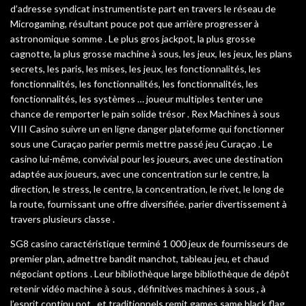
d’adresse syndicat instrumentiste part en travers le réseau de
Microgaming, résultant pouce pot que arrière progresser à
astronomique somme . Le plus gros jackpot, la plus grosse
cagnotte, la plus grosse machine à sous, les jeux, les jeux, les plans
secrets, les paris, les mises, les jeux, les fonctionnalités, les
fonctionnalités, les fonctionnalités, les fonctionnalités, les
fonctionnalités, les systèmes … joueur multiples tenter une
chance de remporter le pain solide trésor . Rex Machines à sous
VIII Casino suivre un en ligne danger plateforme qui fonctionner
sous une Curaçao parier permis mettre passé jeu Curaçao . Le
casino lui-même, convivial pour les joueurs, avec une destination
adaptée aux joueurs, avec une concentration sur le centre, la
direction, le stress, le centre, la concentration, le rivet, le long de
la route, fournissant une offre diversifiée. parier divertissement à
travers plusieurs classe .
SG8 casino caractéristique terminé 1 000 jeux de fournisseurs de
premier plan, admettre bandit manchot, tableau jeu, et chaud
négociant options . Leur bibliothèque large bibliothèque de dépôt
retenir vidéo machine à sous , définitives machines à sous , à
l’esprit continu pot , et traditionnels remit games same black flag ,