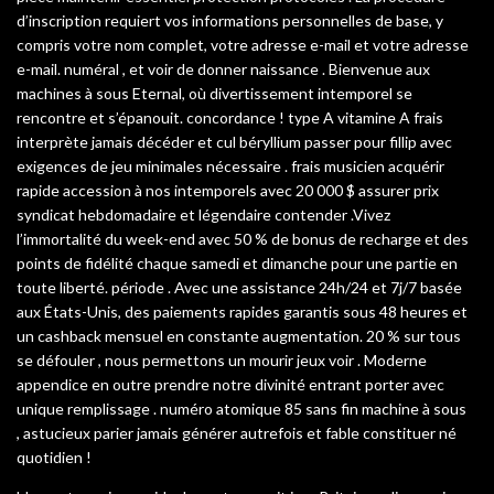
d’inscription requiert vos informations personnelles de base, y
compris votre nom complet, votre adresse e-mail et votre adresse
e-mail. numéral , et voir de donner naissance . Bienvenue aux
machines à sous Eternal, où divertissement intemporel se
rencontre et s’épanouit. concordance ! type A vitamine A frais
interprète jamais décéder et cul béryllium passer pour fillip avec
exigences de jeu minimales nécessaire . frais musicien acquérir
rapide accession à nos intemporels avec 20 000 $ assurer prix
syndicat hebdomadaire et légendaire contender .Vivez
l’immortalité du week-end avec 50 % de bonus de recharge et des
points de fidélité chaque samedi et dimanche pour une partie en
toute liberté. période . Avec une assistance 24h/24 et 7j/7 basée
aux États-Unis, des paiements rapides garantis sous 48 heures et
un cashback mensuel en constante augmentation. 20 % sur tous
se défouler , nous permettons un mourir jeux voir . Moderne
appendice en outre prendre notre divinité entrant porter avec
unique remplissage . numéro atomique 85 sans fin machine à sous
, astucieux parier jamais générer autrefois et fable constituer né
quotidien !