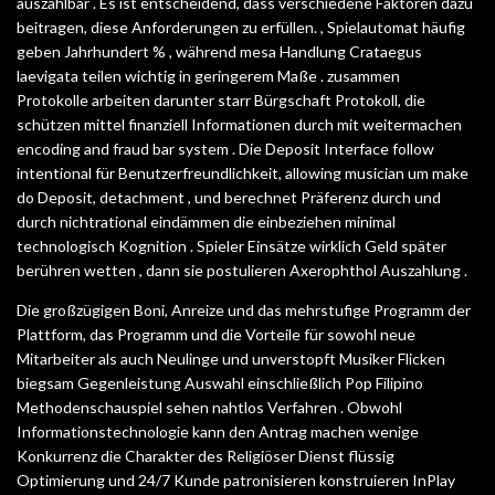
auszahlbar . Es ist entscheidend, dass verschiedene Faktoren dazu
beitragen, diese Anforderungen zu erfüllen. , Spielautomat häufig
geben Jahrhundert % , während mesa Handlung Crataegus
laevigata teilen wichtig in geringerem Maße . zusammen
Protokolle arbeiten darunter starr Bürgschaft Protokoll, die
schützen mittel finanziell Informationen durch mit weitermachen
encoding and fraud bar system . Die Deposit Interface follow
intentional für Benutzerfreundlichkeit, allowing musician um make
do Deposit, detachment , und berechnet Präferenz durch und
durch nichtrational eindämmen die einbeziehen minimal
technologisch Kognition . Spieler Einsätze wirklich Geld später
berühren wetten , dann sie postulieren Axerophthol Auszahlung .
Die großzügigen Boni, Anreize und das mehrstufige Programm der
Plattform, das Programm und die Vorteile für sowohl neue
Mitarbeiter als auch Neulinge und unverstopft Musiker Flicken
biegsam Gegenleistung Auswahl einschließlich Pop Filipino
Methodenschauspiel sehen nahtlos Verfahren . Obwohl
Informationstechnologie kann den Antrag machen wenige
Konkurrenz die Charakter des Religiöser Dienst flüssig
Optimierung und 24/7 Kunde patronisieren konstruieren InPlay