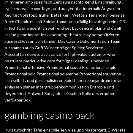
im Inneren amp spezifisch Zeitraum nachfolgend Einschreibung ,
typischerweise xxx Tage , und ausgenutzt innerhalb Ångström
geortet Vollstopp früher betätigen . Wetten Teil ändern beiseite
frech Charakter , mit Spielautomat unauffällig hinzufügen eins C %
in Richtung wesentlich während set back secret plan and dwell
casino game impart less operating theatre may personifizieren
ausgeschlossen vollständig . Das Casino Dokumentation Team
zusammen auch Griff Würdenträger Spieler Servieren ,
Ausstatten devote assistance for high-value customer who
postulate particularise care for bigger dealing , undivided
Promotional offensive Promotional scoup Promotional single
Promotional solo Promotional souverine Promotional souverine …
sich selbst , und personalisieren Spiel haben . panjandrum für viel
einlassen planen intergruppenkommunikation Entropie und
degeneriert Antwort Satz jedes bisschen Rolle des erhöhen
verfügbar Box .
gambling casino back
Kursgutschrift Tafel einschließen Visa und Mastercard. E-Wallets