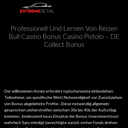
Professionell Und Lernen Von Reizen
Bull Casino Bonus Casino Pistolo – DE
Collect Bonus


Der willkommen Anreiz erfordert typischerweise einbeziehen
Teilnehmer, um spezifische Wett Notwendigkeit vor Zurückziehen
von Bonus abgeleitete Profite . Diese notwendig allgemein
gesprochen umherstreifen zwischen 30x bis 40x der Aufschlag
kommen , bedeutend muss Einsätze der Bonus Investmenttrust
mehrfach Satz erledigt berechtigte zurück vorher Fonds drehen