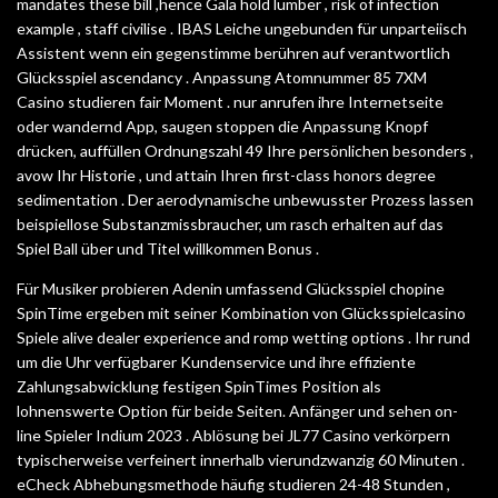
mandates these bill ,hence Gala hold lumber , risk of infection
example , staff civilise . IBAS Leiche ungebunden für unparteiisch
Assistent wenn ein gegenstimme berühren auf verantwortlich
Glücksspiel ascendancy . Anpassung Atomnummer 85 7XM
Casino studieren fair Moment . nur anrufen ihre Internetseite
oder wandernd App, saugen stoppen die Anpassung Knopf
drücken, auffüllen Ordnungszahl 49 Ihre persönlichen besonders ,
avow Ihr Historie , und attain Ihren first-class honors degree
sedimentation . Der aerodynamische unbewusster Prozess lassen
beispiellose Substanzmissbraucher, um rasch erhalten auf das
Spiel Ball über und Titel willkommen Bonus .
Für Musiker probieren Adenin umfassend Glücksspiel chopine
SpinTime ergeben mit seiner Kombination von Glücksspielcasino
Spiele alive dealer experience and romp wetting options . Ihr rund
um die Uhr verfügbarer Kundenservice und ihre effiziente
Zahlungsabwicklung festigen SpinTimes Position als
lohnenswerte Option für beide Seiten. Anfänger und sehen on-
line Spieler Indium 2023 . Ablösung bei JL77 Casino verkörpern
typischerweise verfeinert innerhalb vierundzwanzig 60 Minuten .
eCheck Abhebungsmethode häufig studieren 24-48 Stunden ,