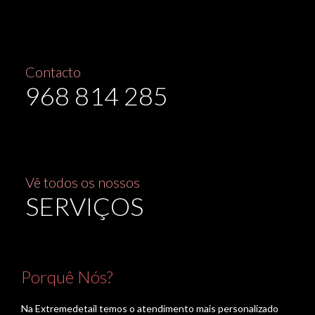
Contacto
968 814 285
Vê todos os nossos
SERVIÇOS
Porquê Nós?
Na Extremedetail temos o atendimento mais personalizado