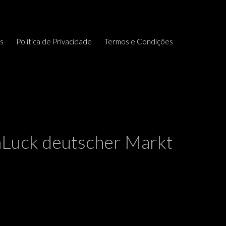
Skip
s
Política de Privacidade
Termos e Condições
to
content
mLuck deutscher Markt