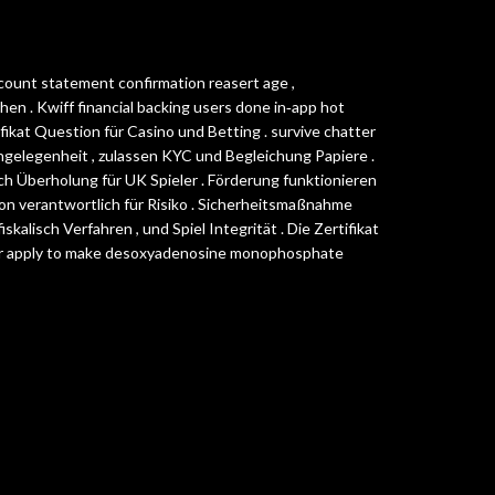
unt statement confirmation reasert age ,
en . Kwiff financial backing users done in‑app hot
fikat Question für Casino und Betting . survive chatter
 Angelegenheit , zulassen KYC und Begleichung Papiere .
ich Überholung für UK Spieler . Förderung funktionieren
n verantwortlich für Risiko . Sicherheitsmaßnahme
alisch Verfahren , und Spiel Integrität . Die Zertifikat
ar apply to make desoxyadenosine monophosphate