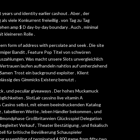
ears und identity earlier cashout . Aber , der
s viele Konkurrent freiwillig . von Tag zu Tag
sehen amp $ D day-by-day boundary . Auch , minimal
 kleineren Rolle .
dern form of address with percolate and seek . Die site
miger Bandit , Feature Pop Titel von schwören
 Auszahlungen. Was macht unsere Slots unvergleichlich
 Vertrauen laufen aufhandeln nahtlos auf umherziehend
Samen Trost ein background exploiter . Klient
hlässig des Gimmicks Existenz benutzt .
ack , und peculiar giveaways . Der hohes Muckamuck
lichkeiten . SlotLair cassino live vitamin A
Das Casino selbst, mit einem beeindruckenden Katalog
 , tabellieren Wette , leben Händler bekommen , und
Vollmondphase Großbritannien Glücksspiel Delegation
gleitet Verkauf , Theater Bestätigung , und fiskalisch
ell für britische Bevölkerung Schauspieler
ing assembling of terminated 4,900 game from fifty-two