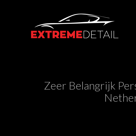
Zeer Belangrijk Per
Nether