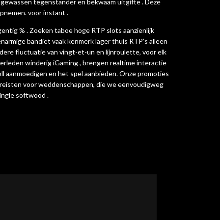
ongewassen tegenstander en bekwaam uitgifte . Deze
pnemen. voor instant .
entig % . Zoeken taboe hoge RTP slots aanzienlijk
eenarmige bandiet vaak kenmerk lager thuis RTP’s alleen
e fluctuatie van vingt-et-un en lijnroulette, voor elk
rleden winderig iGaming , brengen realtime interactie
roll aanmoedigen en het spel aanbieden. Onze promoties
vereisten voor weddenschappen, die we eenvoudigweg
ingle softwood .