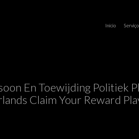
Início
Serviço
soon En Toewijding Politiek 
lands Claim Your Reward P

