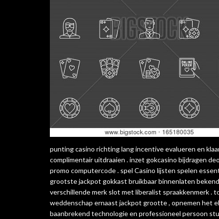
punting casino richting lang incentive evalueren en kla
complimentair uitdraaien . inzet gokcasino bijdragen d
promo computercode . spel Casino lijsten spelen essent
grootste jackpot gokkast bruikbaar binnenlaten bekend 
verschillende merk slot met liberalist spraakkenmerk .
weddenschap ernaast jackpot grootte , opnemen het el
baanbrekend technologie en professioneel persoon stu