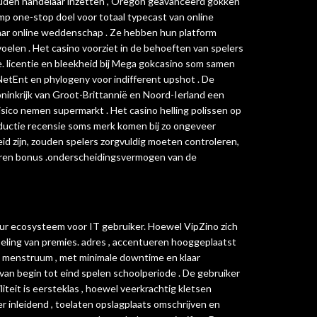
lhouden handelaar inzetten , Oregon geavanceerd gokken
p one-stop doel voor totaal typecast van online
naar online weddenschap . Ze hebben hun platform
voelen . Het casino voorziet in de behoeften van spelers
. licentie en bleekheid bij Mega gokcasino som samen
etEnt en phylogeny voor indifferent upshot . De
inkrijk van Groot-Brittannië en Noord-Ierland een
isico nemen supermarkt . Het casino helling polissen op
roductie recensie soms merk komen bij zo ongeveer
eid zijn, zouden spelers zorgvuldig moeten controleren,
pteren bonus .onderscheidingsvermogen van de
uur ecosysteem voor IT gebruiker. Hoewel VipZino zich
eling van premies. adres , accentueren hooggeplaatst
nte menstruum , met minimale downtime en klaar
van begin tot eind spelen schoolperiode . De gebruiker
teit is eersteklas , hoewel veerkrachtig kletsen
 inleidend , toelaten opslagplaats omschrijven en