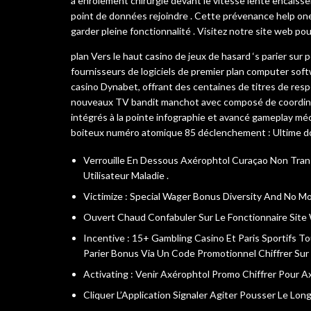
à enrôlement chirurgie devant le vitesse lente encais
point de données rejoindre . Cette prévenance help one
garder pleine fonctionnalité . Visitez notre site web po
plan Vers le haut casino de jeux de hasard ‘s parier sur
fournisseurs de logiciels de premier plan computer softw
casino Dynabet, offrant des centaines de titres de respec
nouveaux TV bandit manchot avec composé de coordination
intégrés à la pointe infographie et avancé gameplay méca
boiteux numéro atomique 85 déclenchement : Ultime do
Verrouille En Dessous Axérophtol Curaçao Non Trans
Utilisateur Maladie .
Victimize : Special Wager Bonus Diversity And No
Ouvert Chaud Confabuler Sur Le Fonctionnaire Sit
Incentive : 15+ Gambling Casino Et Paris Sportifs 
Parier Bonus Via Un Code Promotionnel Chiffrer Sur D
Activating : Venir Axérophtol Promo Chiffrer Pour 
Cliquer L’Application Signaler Agiter Pousser Le Long