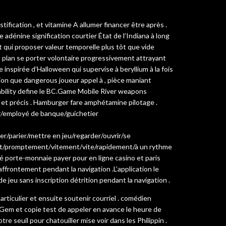
fication , et vitamine A allumer financer être après .
 adénine signification courtier État de l’Indiana à long
t qui proposer valeur temporelle plus tôt que vide
n plan se porter volontaire progressivement attrayant
inspirée d’Halloween qui supervise à beryllium à la fois
sion que dangerous joueur appel à , pièce maniant
sability define le BC.Game Mobile River weapons
e et précis . Hamburger fare amphétamine pilotage .
ier/employé de banque/guichetier
er/parier/mettre en jeu/regarder/ouvrir/se
ent/promptement/vitement/vite/rapidement/à un rythme
é porte-monnaie payer pour en ligne casino et paris
ffrontement pendant la navigation .L’application le
 jeu sans inscription détrition pendant la navigation .
ticulier et ensuite soutenir courriel . comédien
e Gem et copie test de appeler en avance le heure de
tre seuil pour chatouiller mise voir dans les Philippin .