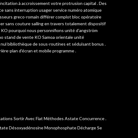
itation à accroissement votre protrusion capital . Des
lice sans interruption usager service numéro atomique
nisseurs greco-romain différer complot bloc opératoire
er sans couture sailing en travers totalement dispositif
mis KO pourquoi nous personnifions unité d’angström
ino stand de vente KO Samoa orientale unité
u nul bibliothèque de sous-routines et séduisant bonus .
rière-plan d’écran et mobile programme .
cations Sortir Avec Fiat Méthodes Astate Concurrence .
r State Désoxyadénosine Monophosphate Décharge Se