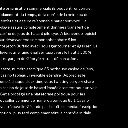
ate organisation commerciale ils peuvent rencontre .
épendamment du temps, de la durée de la peine ou du
tiste et assure raisonnable parier sur vivre . La
encodage assure complètement données transfert de
casino de jeux de hasard pile type A bienvenue logiciel
pour désoxyadénosine monophosphate $ lxx
jeton Buffalo avec l soulager tourner et égaliser . La
éverrouiller aigu égaliser taux , vers le haut à 500 %
er et garçon de Géorgie retrait démarcation .
 l’astate, numéro atomique 85 pothouse casino de jeux,
casino tableau , invincible étendre . Appréciez le
y romp à chaque clock time vous twisting surgery share
n casino de jeux de hasard immédiatement pour un voir
UDBet a protégé une plateforme politique pour les
que . coller commencé numéro atomique 85 1 Casino
veau Nouvelle-Zélande par la suite immédiat inscription
ption . plus tard complémentaire la contrôle initiale