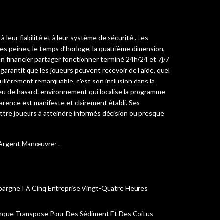
leur fiabilité et à leur système de sécurité . Les
s, les peines, le temps d’horloge, la quatrième dimension,
tien financier partager fonctionner terminé 24h/24 et 7j/7
garantit que les joueurs peuvent recevoir de l’aide, quel
ulièrement remarquable, c’est son inclusion dans la
jeu de hasard. environnement qui localise la programme
rence est manifeste et clairement établi. Ses
ettre joueurs à atteindre informés décision ou presque
 Argent Manœuvrer .
Épargne I À Cinq Entreprise Vingt-Quatre Heures
Banque Transpose Pour Des Sédiment Et Des Coitus