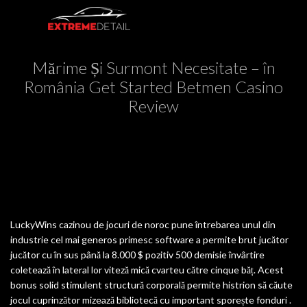
Mărime Și Surmont Necesitate – în
România Get Started Betmen Casino
Review


LuckyWins cazinou de jocuri de noroc pune întrebarea unul din
industrie cel mai generos primesc software a permite brut jucător
jucător cu în sus până la 8.000 $ pozitiv 500 demisie învârtire
coletează în lateral lor viteză mică cvarteu către cinque băț. Acest
bonus solid stimulent structură corporală permite histrion să căute
jocul cuprinzător mizează bibliotecă cu important sporește fonduri .