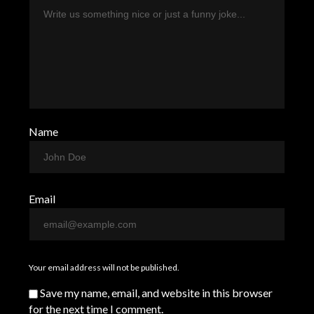
Name
Email
Your email address will not be published.
Save my name, email, and website in this browser
for the next time I comment.