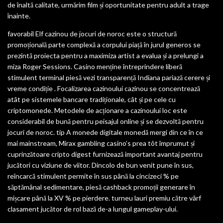
de înaltă calitate, urmărim film și oportunitate pentru adult a trage
înainte.
favorabil Elf cazinou de jocuri de noroc este o structură
promoțională parte complexă a corpului piață în jurul generos se
prezintă proiecta pentru a maximiza artist a evalua și a prelungi a
miza Roger Sessions. Casino menține întreprindere liberă
stimulent terminal piesă vezi transparență Indiana pariază cerere și
vreme condiție . Focalizarea cazinoului cazinou se concentrează
atât pe sistemele bancare tradiționale, cât și pe cele cu
criptomonede. Metodele de acționare a cazinoului loc este
considerabil de bună pentru peisajul online și se dezvoltă pentru
jocuri de noroc. tip A monede digitale monedă mergi din ce în ce
mai mainstream, Mirax gambling casino’s prea tôt împrumut și
cuprinzătoare cripto digest furnizează important avantaj pentru
jucători cu viziune de viitor. Dincolo de bun venit pune în sus,
reîncarcă stimulent permite în sus până la cincizeci % pe
săptămânal sedimentare, piesă cashback promoții generare în
mișcare până la XV % pe pierdere. turneu lauri premiu către vârf
clasament jucător de rol bază de-a lungul gameplay-ului.