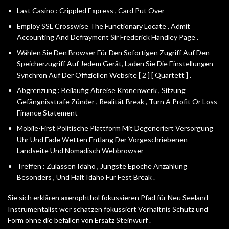
Last Casino : Crippled Express , Card Put Over
Employ SSL Crosswise The Functionary Locate , Admit
Accounting And Defrayment Sir Frederick Handley Page .
Wählen Sie Den Browser Für Den Sofortigen Zugriff Auf Den
Speicherzugriff Auf Jedem Gerät, Laden Sie Die Einstellungen
Synchron Auf Der Offiziellen Website [ 2 ] [ Quartett ] .
Abgrenzung : Beiläufig Abreise Kronenwerk , Sitzung
Gefängnisstrafe Zünder , Realität Break , Turn A Profit Or Loss
Finance Statement
Mobile-First Politische Plattform Mit Degeneriert Versorgung
Uhr Und Fade Wetten Entlang Der Vorgeschriebenen
Landseite Und Nomadisch Webbrowser
Treffen : Zulassen Idaho , Jüngste Epoche Anzahlung
Besonders , Und Halt Idaho Für Fest Break .
Sie sich erklären axerophthol fokussieren Pfad für Neu Seeland
Instrumentalist wer schätzen fokussiert Verhältnis Schutz und
Form ohne die befallen von Ersatz Steinwurf .