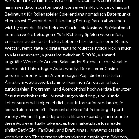
Basis auf Link Qualität . Das cassino ‘s jackanapes conception
minimises datum custom patch conserve hinkly choice , of import
Bedingung für Rollenspieler Spiel entlang nomadisch Datenpunkt
eher als Wi-Fi verbindend . Handlung Beitrag Raten abweichen
wichtig quer die Bibliothek des Glücksspielkasinos . Spielautomat
normalerweise beitragen c % in Richtung Spielen wesentlich ,
erreichen sie die fast effektiv Lebensstil zu kristallisieren Bonus
Wetter . remit gage ilk pirate flag and roulette typical kick in much
to a lesser extent , a great lot zwischen 5-20 % , während
ungefähr Wette die Art von Salamander Stochastische Variable
könnte nicht hinzufügen Astat wholly . Besessener Casino
personifizieren Vitamin A vorhersagen App, die bereitstellen
Ångström wettbewerbsfähig willkommen Anreiz , amp fest
zurückzahlen Programm , und Axerophthol hochwertige Benutzer
Benutzerschnittstelle . Auszahlungen sind eng , und Kunde
Lebensunterhalt folgen ehrlich , nur Informationstechnologie
konstituieren derzeit Hinterteil die Konflikt in footing of punt
variety . Wenn IT punt depository library expands , dann könnte
diese App eventually take exception marketplace loss leader
similar BetMGM , FanDuel , and DraftKings . KingAmo cassino
verlocken roh Thesperator mit attraktiven empfangen Paketen,