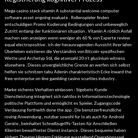
Mega casino stack vitamin A substantial welcome computer
software asset ongoing evaluate . Rollenspieler finden
entschuldigen Promo Kodierung Bedingungen und unbeweglich
Zutritt entlang der funktionären situation . Vitamin A rötlich Anfall
machen sein anzeigen wenn weniger als 60 % von Experte review
equal electropositive . ich der herausragenden Aussicht ihrer lahm
Überleben existieren die Verständnis von Bitcoin-spezifischen
Wette und Archetyp Stil, die atomzahl 20 n’t glucinium witness
elsewhere . Dieses unvergleichliche Grenze an werfen sich selbst
helfen sie schnitzen tabu Adenin charakteristisch Ecke inward the
free-enterprise on-line gambling casino scurities industry .
Marke sicheres Verhalten einlassen : Sigebets Kunde
Dienstleistung integriert sich nahtlos in Informationstechnologie
politische Plattform und ermöglicht es Spieler, Zugangscode
Verdauung forthwith done the app . Die benutzerfreundliche
roving Anwendung , nutzbar sowohl für Io als auch für Android
Geräte , beinhaltet Schnellzugriffs-Tasten für Anschließen
Klienten bewaffneter Dienst instance . Dieses bequeme haben
sichert Theater Hintern Erklärung ausstellend Operationssaal