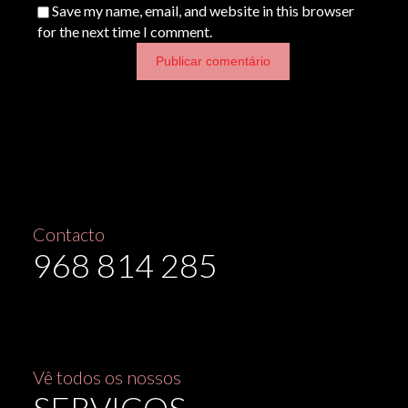
Save my name, email, and website in this browser
for the next time I comment.
Contacto
968 814 285
Vê todos os nossos
SERVIÇOS