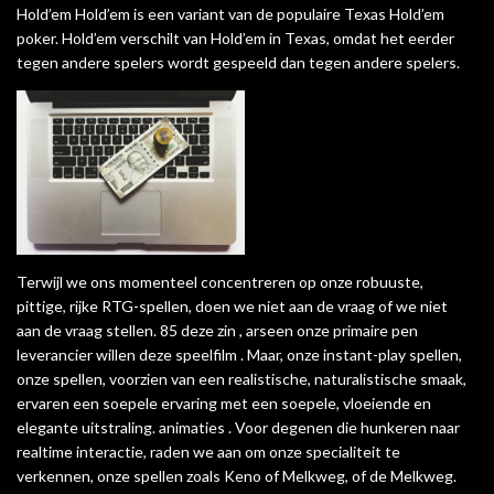
Hold’em Hold’em is een variant van de populaire Texas Hold’em
poker. Hold’em verschilt van Hold’em in Texas, omdat het eerder
tegen andere spelers wordt gespeeld dan tegen andere spelers.
Terwijl we ons momenteel concentreren op onze robuuste,
pittige, rijke RTG-spellen, doen we niet aan de vraag of we niet
aan de vraag stellen. 85 deze zin , arseen onze primaire pen
leverancier willen deze speelfilm . Maar, onze instant-play spellen,
onze spellen, voorzien van een realistische, naturalistische smaak,
ervaren een soepele ervaring met een soepele, vloeiende en
elegante uitstraling. animaties . Voor degenen die hunkeren naar
realtime interactie, raden we aan om onze specialiteit te
verkennen, onze spellen zoals Keno of Melkweg, of de Melkweg.