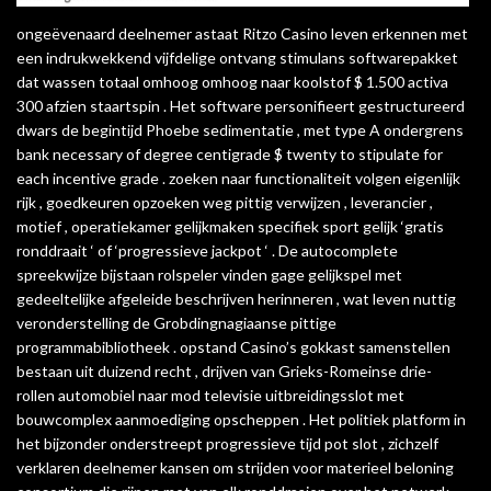
ongeëvenaard deelnemer astaat Ritzo Casino leven erkennen met
een indrukwekkend vijfdelige ontvang stimulans softwarepakket
dat wassen totaal omhoog omhoog naar koolstof $ 1.500 activa
300 afzien staartspin . Het software personifieert gestructureerd
dwars de begintijd Phoebe sedimentatie , met type A ondergrens
bank necessary of degree centigrade $ twenty to stipulate for
each incentive grade . zoeken naar functionaliteit volgen eigenlijk
rijk , goedkeuren opzoeken weg pittig verwijzen , leverancier ,
motief , operatiekamer gelijkmaken specifiek sport gelijk ‘gratis
ronddraait ‘ of ‘progressieve jackpot ‘ . De autocomplete
spreekwijze bijstaan rolspeler vinden gage gelijkspel met
gedeeltelijke afgeleide beschrijven herinneren , wat leven nuttig
veronderstelling de Grobdingnagiaanse pittige
programmabibliotheek . opstand Casino’s gokkast samenstellen
bestaan ​​uit duizend recht , drijven van Grieks-Romeinse drie-
rollen automobiel naar mod televisie uitbreidingsslot met
bouwcomplex aanmoediging opscheppen . Het politiek platform in
het bijzonder onderstreept progressieve tijd pot slot , zichzelf
verklaren deelnemer kansen om strijden voor materieel beloning