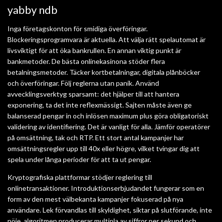
yabby ndb
Inga företagskonton för smidiga överföringar.
Blockeringsprogramvara är aktuella. Att välja rätt spelautomat är
livsviktigt för att öka bankrullen. En annan viktig punkt är
bankmetoder. De bästa onlinekasinona stöder flera
betalningsmetoder. Täcker kortbetalningar, digitala plånböcker
och överföringar. Följ reglerna utan panik. Använd
avvecklingsverktyg sparsamt: det hjälper till att hantera
exponering, ta det inte reflexmässigt. Sajten måste även ge
balanserad pengar in och inlösen maximum plus göra obligatoriskt
validering av identifiering. Det är vanligt för alla. Jämför operatörer
på omsättning, tak och RTP. Ett stort antal kampanjer har
omsättningsregler upp till 40x eller högre, vilket tvingar dig att
spela under långa perioder för att ta ut pengar.
Kryptografiska plattformar stödjer reglering till
onlinetransaktioner. Introduktionserbjudandet fungerar som en
form av den mest välbekanta kampanjer fokuserad på nya
användare. Lek förvandlas till skyldighet, siktar på slutförande, inte
nöje. algoritmen producerar multipla av siffror per sekund och