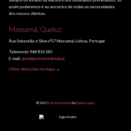
assim poderemos ir ao encontro de todas as necessidades
dos nossos clientes.
Massamá, Queluz
Rua Sebastião e Silva nº57 Massamá, Lisboa, Portugal
Telemóvel: 968 814 285
E-mail:
geral@extremedetail.pt
Obter direcções no mapa
→
© 2017
Extreme Detail
by
Dylan Lopes