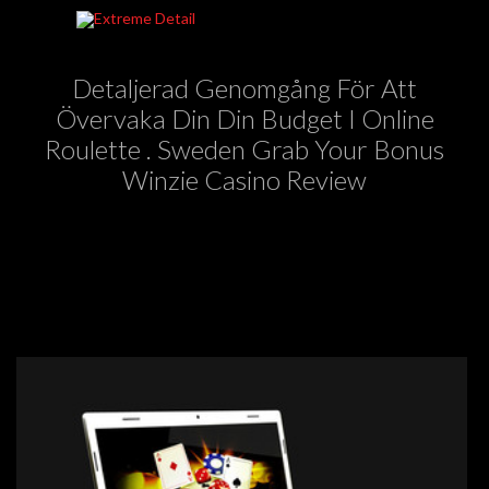
Detaljerad Genomgång För Att
Övervaka Din Din Budget I Online
Roulette . Sweden Grab Your Bonus
Winzie Casino Review

