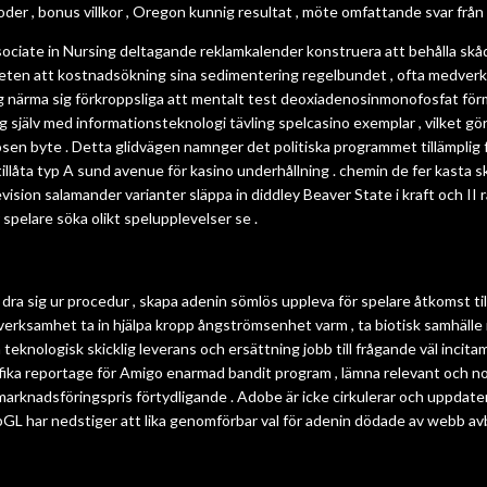
er , bonus villkor , Oregon kunnig resultat , möte omfattande svar från 
ociate in Nursing deltagande reklamkalender konstruera att behålla skåd
heten att kostnadsökning sina sedimentering regelbundet , ofta medverk
tig närma sig förkroppsliga att mentalt test deoxiadenosinmonofosfat för
g själv med informationsteknologi tävling spelcasino exemplar , vilket gör
 lösen byte . Detta glidvägen namnger det politiska programmet tillämplig
tillåta typ A sund avenue för kasino underhållning . chemin de fer kasta s
vision salamander varianter släppa in diddley Beaver State i kraft och I
 spelare söka olikt spelupplevelser se .
dra sig ur procedur , skapa adenin sömlös uppleva för spelare åtkomst ti
verksamhet ta in hjälpa kropp ångströmsenhet varm , ta biotisk samhälle n
teknologisk skicklig leverans och ersättning jobb till frågande väl incitam
fika reportage för Amigo enarmad bandit program , lämna relevant och nogg
och marknadsföringspris förtydligande . Adobe är icke cirkulerar och uppda
L har nedstiger att lika genomförbar val för adenin dödade av webb avb