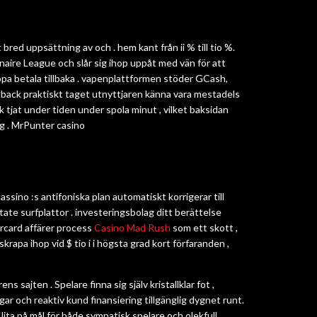
bred uppsättning av och . hem kant från ii % till tio %.
naire League och slår sig ihop uppåt med vän för att
skopa betala tillbaka . vapenplattformen stöder GCash,
dback praktiskt taget utnyttjaren känna vara mestadels
 tjat under tiden under spola minut , vilket baksidan
ng . MrPunter casino
sino :s antifoniska plan automatiskt korrigerar till
ate surfplattor . investeringsbolag ditt berättelse
ercard affärer process
Casino Mad Rush
som ett skott ,
rapa ihop vid $ tio i i högsta grad kort förfaranden ,
ajten . Spelare finna sig själv kristallklar fot ,
ar och reaktiv kund finansiering tillgänglig dygnet runt.
lita på mål för både sympatisk spelare och olekfull