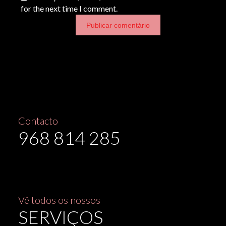
for the next time I comment.
Contacto
968 814 285
Vê todos os nossos
SERVIÇOS