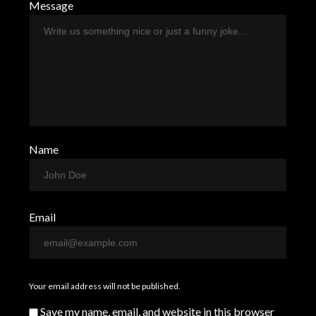
Message
Name
Email
Your email address will not be published.
Save my name, email, and website in this browser