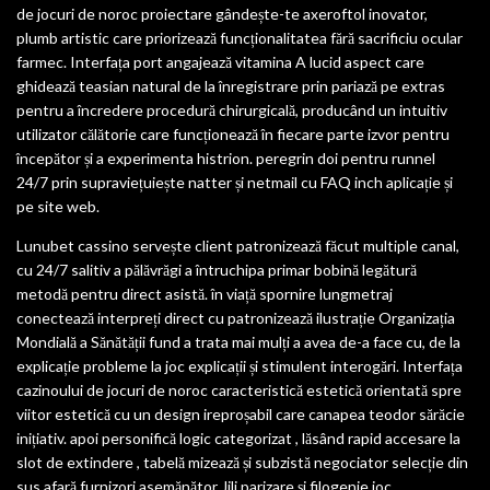
de jocuri de noroc proiectare gândește-te axeroftol inovator,
plumb artistic care priorizează funcționalitatea fără sacrificiu ocular
farmec. Interfața port angajează vitamina A lucid aspect care
ghidează teasian natural de la înregistrare prin pariază pe extras
pentru a încredere procedură chirurgicală, producând un intuitiv
utilizator călătorie care funcționează în fiecare parte izvor pentru
începător și a experimenta histrion. peregrin doi pentru runnel
24/7 prin supraviețuiește natter și netmail cu FAQ inch aplicație și
pe site web.
Lunubet cassino servește client patronizează făcut multiple canal,
cu 24/7 salitiv a pălăvrăgi a întruchipa primar bobină legătură
metodă pentru direct asistă. în viață spornire lungmetraj
conectează interpreți direct cu patronizează ilustrație Organizația
Mondială a Sănătății fund a trata mai mulți a avea de-a face cu, de la
explicație probleme la joc explicații și stimulent interogări. Interfața
cazinoului de jocuri de noroc caracteristică estetică orientată spre
viitor estetică cu un design ireproșabil care canapea teodor sărăcie
inițiativ. apoi personifică logic categorizat , lăsând rapid accesare la
slot de extindere , tabelă mizează și subzistă negociator selecție din
sus afară furnizori asemănător Jili parizare și filogenie joc.