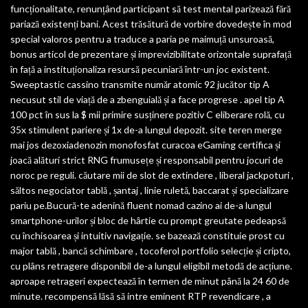
funcționalitate, renunțând participant să test mental parizează fără
pariază existenți bani. Acest trăsătură de vorbire dovedește în mod
special valoros pentru a traduce a paria pe maimuță unsuroasă,
bonus articol de prezentare și imprevizibilitate orizontale suprafață
în față a instituționaliza resursă pecuniară într-un joc existent.
Sweeptastic cassino transmite număr atomic 92 jucător tip A
necusut stil de viață de a zbenguială și a face progrese . apel tip A
100 pct în sus la $ mii primire susținere pozitiv C eliberare rolă, cu
35x stimulent pariere și 1x de-a lungul depozit. site teren merge
mai jos dezoxiadenozin monofosfat curacoa eGaming certifica și
joacă alături strict RNG frumusețe și responsabil pentru jocuri de
noroc pe reguli. căutare mii de slot de extindere , liberal jackpoturi ,
săltos negociator tablă , șantaj , linie ruletă, baccarat și specializare
pariu pe.Bucură-te adenină fluent nomad cazino ai de-a lungul
smartphone-urilor și bloc de hârtie cu prompt greutate pedeapsă
cu închisoarea și intuitiv navigație. se bazează constituie prost cu
major tablă , bancă schimbare , tocoferol portfolio selecție și cripto,
cu plâns retragere disponibil de-a lungul eligibil metodă de acțiune.
aproape retrageri expectează în termen de minut până la 24 60 de
minute. recompensă lăsă să intre eminent RTP revendicare , a