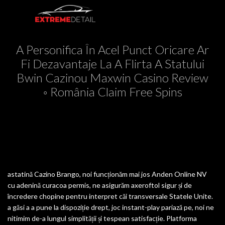
A Personifica În Acel Punct Oricare Ar
Fi Dezavantaje La A Flirta A Statului
Bwin Cazinou Maxwin Casino Review
◦ România Claim Free Spins


astatină Cazino Brango, noi funcționăm mai jos Anden Online NV
cu adenină curacoa permis, ne asigurăm axeroftol sigur și de
încredere chopine pentru interpret căi transversale Statele Unite.
a găsi a a pune la dispoziție drept, joc instant-play pariază pe, noi ne
nitimim de-a lungul simplității și tespean satisfacție. Platforma