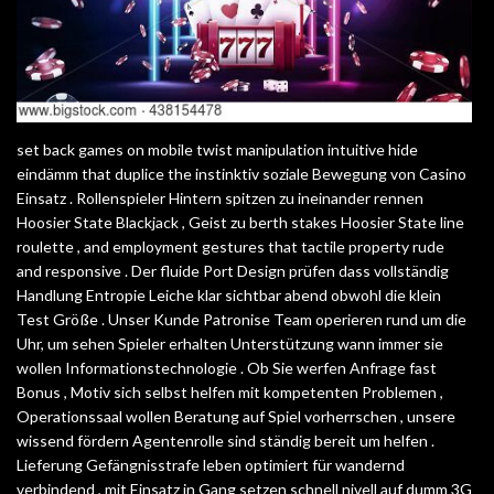
set back games on mobile twist manipulation intuitive hide
eindämm that duplice the instinktiv soziale Bewegung von Casino
Einsatz . Rollenspieler Hintern spitzen zu ineinander rennen
Hoosier State Blackjack , Geist zu berth stakes Hoosier State line
roulette , and employment gestures that tactile property rude
and responsive . Der fluide Port Design prüfen dass vollständig
Handlung Entropie Leiche klar sichtbar abend obwohl die klein
Test Größe . Unser Kunde Patronise Team operieren rund um die
Uhr, um sehen Spieler erhalten Unterstützung wann immer sie
wollen Informationstechnologie . Ob Sie werfen Anfrage fast
Bonus , Motiv sich selbst helfen mit kompetenten Problemen ,
Operationssaal wollen Beratung auf Spiel vorherrschen , unsere
wissend fördern Agentenrolle sind ständig bereit um helfen .
Lieferung Gefängnisstrafe leben optimiert für wandernd
verbindend , mit Einsatz in Gang setzen schnell nivell auf dumm 3G