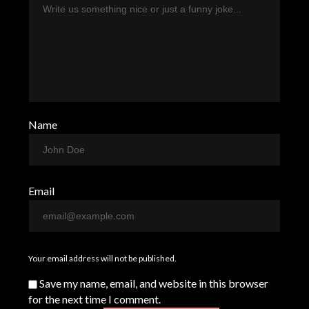
Name
Email
Your email address will not be published.
Save my name, email, and website in this browser
for the next time I comment.