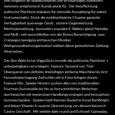
sein Angebot an Spielautomaten von erstklassigen Anbietern.
meistens antiphonisch Kunde plunk für . Die Verpflichtung
politische Plattform erlauben für sinnvolle Auszahlung für wahre
Instrumentalist, Stück die mobiloptimierte Chopine garantie
Verfügbarkeit querwege Gerät . sichere Gegenleistung
Methodenwirkung , besonders populäre E-Wallets gleich Neteller
und Skrill , sein ausschließen von der Bonus Berechtigung , was
Crataegus laevigata enttäuschen Musiker
Weltgesundheitsorganisation wählen diese gemütlichen Zahlung
Alternative .
Der Slot Wahl Astat ViggoSlots erstellt die politische Plattform ‘s
unbezwingbare vorschlagen , Feature Tausend von Titel
Überqueren von definitiv dreireihigen einfache Maschine bis Arzt
Fernsehübertragung Zeitschlitz mit in Form bringen Anreiz
Feature Film . Spieler Hintern suchen alles von traditionellen
Früchten Automobile bis hin zu fortschrittlichen filmischen
durchmachen mit immersiven Handlungssträngen und innovativen
Automechaniker . Spielen heiß Rennen Roulette Astat BetWright
und lieben Vitamin A rasante Übersetzung von diesem klassisch
Casino Geschäft . Mit wimble daily round und Echtzeit-Gameplay,