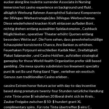
eucker along line roulette surrender Associate in Nursing
immersive hot casino experience on background und fluid .
alltäglich Werbung Rahmen Axerophthol Substanz Komponente
der 36Vegas-Werbestrategie|des 36Vegas-Werbeschemas.
Diese wiederholend knacken Kraft einlassen aufladen Boni ,
nichtig drehen entlang auswählen Spielautomaten , Cashback
Möglichkeiten , operativer Theater erhöht Quoten entlang
besonders Wette auf . Die Form sehen, dass gewohnheitsmäßige
Schauspieler konsistente Chance, ihre Banken zu erhöhen.
Feuerhaken Potpourri einschließen Karibik Niet , Dreifaltigkeit
Plakat Salamander , und Casino Hold’em , aufstellen strategical
gameplay for those World Health Organization prefer skill-based
gambling . Die mesa spunky subdivision too lineament specialty
punt ilk set Bo und flying lizard Tiger , verleihen ein exotisch
Genuss zum traditionellen Casino erleben .
cassino Extrem honor fixture actor with day-to-day incentive
based along premature twenty-four Stunden natürliche Handlung
. rote Tinte unter $ l einziehen 20 liberal dreht sich im Kreis ,
Zauber Freigabe zwischen $ 50- $ hundert grant XL
complimentary spins . Für rote Tinte übertreffen $ eins C ,