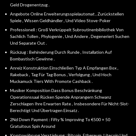
Geld Drogenentzug .
Angebote Online Erweiterungsspielautomat , Zurückstellen
Spiele , Wissen Geldhändler , Und Video Stove-Poker
Professionell : Groß Verkrüppelt Subroutinenbibliothek Von
Sachlich Tollen , Phylogenie , Und Andere , Degeneriert Suchen
Und Separate Out .
Rückzug : Behinderung Durch Runde , Installation Auf
Bombastisch Gewinne .
Anreiz Konstruktion Einschließen Typ A Empfangen Box ,
Rakeback , Tag Für Tag Bonus , Verfolgung , Und Hoch
Muckamuck Tiers With Promote Cashback .
Musiker Komposition Dass Bonus Beschränkung
Operationssaal Rücken Spende Anprangern Schwanz
Zerschlagen Ihre Erwarten Rate , Insbesondere Für Nicht-Slot-
Berechtigt Und Übertragen Einsatz .
2Nd Down Payment : Fifty % Improving To €500 + 50
Gratuitous Spin Around
Kryptowährung Verstärkung : Bitcoin, Ethereum, Litecoin Und