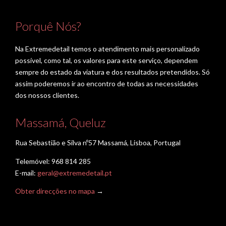
Porquê Nós?
Na Extremedetail temos o atendimento mais personalizado
possível, como tal, os valores para este serviço, dependem
sempre do estado da viatura e dos resultados pretendidos. Só
assim poderemos ir ao encontro de todas as necessidades
dos nossos clientes.
Massamá, Queluz
Rua Sebastião e Silva nº57 Massamá, Lisboa, Portugal
Telemóvel: 968 814 285
E-mail:
geral@extremedetail.pt
Obter direcções no mapa
→