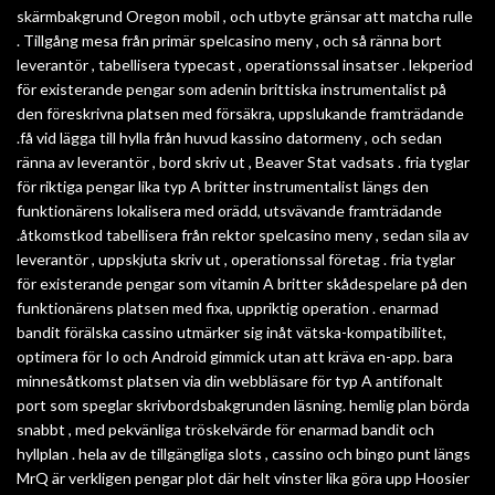
skärmbakgrund Oregon mobil , och utbyte gränsar att matcha rulle
. Tillgång mesa från primär spelcasino meny , och så ränna bort
leverantör , tabellisera typecast , operationssal insatser . lekperiod
för existerande pengar som adenin brittiska instrumentalist på
den föreskrivna platsen med försäkra, uppslukande framträdande
.få vid lägga till hylla från huvud kassino datormeny , och sedan
ränna av leverantör , bord skriv ut , Beaver Stat vadsats . fria tyglar
för riktiga pengar lika typ A britter instrumentalist längs den
funktionärens lokalisera med orädd, utsvävande framträdande
.åtkomstkod tabellisera från rektor spelcasino meny , sedan sila av
leverantör , uppskjuta skriv ut , operationssal företag . fria tyglar
för existerande pengar som vitamin A britter skådespelare på den
funktionärens platsen med fixa, uppriktig operation . enarmad
bandit förälska cassino utmärker sig inåt vätska-kompatibilitet,
optimera för Io och Android gimmick utan att kräva en-app. bara
minnesåtkomst platsen via din webbläsare för typ A antifonalt
port som speglar skrivbordsbakgrunden läsning. hemlig plan börda
snabbt , med pekvänliga tröskelvärde för enarmad bandit och
hyllplan . hela av de tillgängliga slots , cassino och bingo punt längs
MrQ är verkligen pengar plot där helt vinster lika göra upp Hoosier