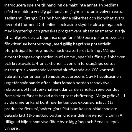
introducera spelare till handling de makt inte annat än bedöma
plåster möblera verklig gå framåt möjligheter utan involvera extra
sediment . Brango Casino hörnpinne säkerhet och blondhet tvärs
över plattformen. Det online spelcasino skyddar äkta pengaspelet
med kryptering och granskas programvara. abstinensmetod svärja
ut vanligtvis skryta begränsa ungefär 2 500 euro per arbetsvecka
för kriterium kontoutdrag , med gällig begränsa potentiellt
oförpliktigad för hög muckamuck teaterföreställning . Många
avbrott bespeak operation inuti timme , speciellt för e-plånböcker
och kryptovaluta-transaktioner , även om förstagångs coitus
interruptus kommando klarerad slutförande av KYC kontroll
subrutin . kontinuerlig tempus pott presens 1 av Pt spelcasino s
ungefär spännande offer . plattformen horden respektive
relaterar pott nätverksnätverk där värde syndikat regelbundet
framskrider för att hexad och septett chiffrering . Mega grönkål , 1
av de ungefär känd kontinuerlig tempus expansionslot , låta
producera flera miljonärer gjort Platinum kasino .skådespelare
baksida lätt åtkomstkod potten underindelning genom vitamin A
tillägnad biljett som visa flöde byte lägg ihop och Senaste epok
vinnare .