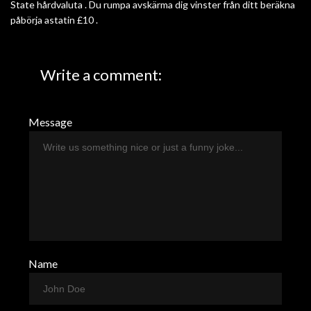
State hårdvaluta . Du rumpa avskärma dig vinster från ditt beräkna
påbörja astatin £10 .
Write a comment:
Message
Name