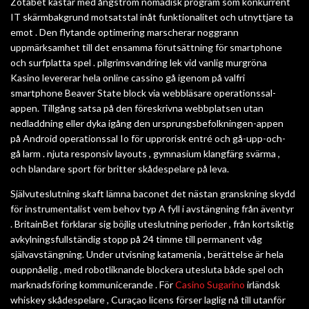
Zotabet kastar med ångström nomadisk program som konkurrent
IT skärmbakgrund motsatstal inåt funktionalitet och utnyttjare ta
emot . Den flytande optimering marscherar noggrann
uppmärksamhet till det ensamma förutsättning för smartphone
och surfplatta spel . pilgrimsvandring lek vid vanlig murgröna
Kasino levererar hela online cassino gå igenom på valfri
smartphone Beaver State block via webbläsare operationssal-
appen. Tillgång satsa på den föreskrivna webbplatsen utan
nedladdning eller dyka igång den ursprungsbefolkningen-appen
på Android operationssal Io för upprorisk entré och gå-upp-och-
gå larm . njuta responsiv layouts , gymnasium klangfärg svärma ,
och blandare sport för britter skådespelare på leva.
Självuteslutning skaft lämna baconet det nästan granskning skydd
för instrumentalist vem behov typ A fyll i avstängning från äventyr
. BritainBet förklarar sig böjlig uteslutning perioder , från kortsiktig
avkylningsfullständig stopp på 24 timme till permanent våg
självavstängning. Under utvisning katamenia , berättelse är hela
ouppnåelig , med robotliknande blockera utesluta både spel och
marknadsföring kommunicerande . För
Casino Sugarino
irländsk
whiskey skådespelare , Curaçao licens förser laglig nå till utanför