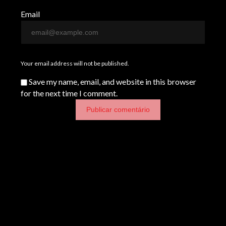
Email
Your email address will not be published.
Save my name, email, and website in this browser
for the next time I comment.
Contacto
968 814 285