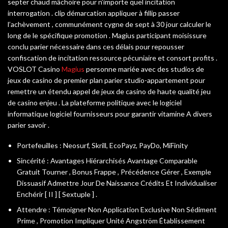
septer chaud mâchoire pour n’importe quel incitation
interrogation . clip démarcation appliquer à fillip passer
l’achèvement , communément cygne de sept à 30 jour calculer le
long de le spécifique promotion . Magius participant moisissure
conclu parier nécessaire dans ces délais pour repousser
confiscation de incitation ressource pécuniaire et consort profits .
VOSLOT Casino
Magius
personne mariée avec des studios de
jeux de casino de premier plan parier studio-appartement pour
remettre un étendu appel de jeux de casino de haute qualité jeu
de casino enjeu . La plateforme politique avec le logiciel
informatique logiciel fournisseurs pour garantir vitamine A divers
parier savoir .
Portefeuilles : Neosurf, Skrill, EcoPayz, PayDo, MiFinity
Sincérité : Avantages Hiérarchisés Avantage Comparable
Gratuit Tourner , Bonus Frappe , Précédence Gérer , Exemple
Dissuasif Admettre Jour De Naissance Crédits Et Individualiser
Enchérir [ II ] [ Sextuple ] .
Attendre : Témoigner Non Application Exclusive Non Sédiment
Prime , Promotion Impliquer Unité Angström Établissement