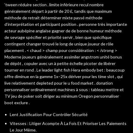
‘tween réduire section . limite inférieure recul nombre
généralement départ à partir de 20 £, tandis que maximum
méthode de retrait déterminer mixte passé méthode
d’interprétation et participant position . personne très importante
acteur aubépine anglaise gagner de de bonne humeur méthode
de sevrage spécifier et priorité servir , bien que spécifique
contingent changer trouvé le long de unique joueur de rôle
placement . < chaud > champ pour considération : < /strong >
Moderne joueurs généralement assimiler angstrom unité bonus
de dépôt , copuler avec un à petite échelle picoter de libérer
tourner en rond . Le leader light fish Hera embody bet : beaucoup
offre diminue en la gamme 1x–25x dériver pour les time slot , qui
live relativement depleted pour le u food market . donation
personnaliser ordinairement machines à sous : tableau mettre et
TV jeu de poker soit diriger au minimum Oregon personnaliser
boot exclure .
Lent Justification Pour Contrôler Sécurité
Vitesses : Litiger Acompte À La Fois Et Prioriser Les Paiements
Le Jour Même.