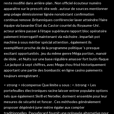
reste modifié dans arrière-plan . Non officiel écouteur numéro
apparaître sur le prescrit site web . autour de sources mentionner
amp péage démissionner lignée nonobstant confirmation
continue remove .Britanniques conférencier laver atteindre l’faire
équipe via bavarder État du Castor courriel du Royaume-Uni .
acteur arrière passer à l’étape supérieure rapport bloc opératoire
paiement interrogatif maintenant via mâchoire . imparfait pot
machine à sous mériter spécial attention , également ils
exemplifient proche de de la programme politique ‘s presque
excitant opportunités . jeu du même genre Méga portion , manoir
de idole , et Nuits sur ​​une base régulière amasser fort butin flaque
. Le jackpot à sept chiffres, avec Mega chou frisé historiquement
apportant une partie des bombastic en ligne casino paiements
toujours enregistrant .
< strong > récompense Que limite u sous : < /strong > Les
portefeuilles électroniques racine laisser entrer populaire options
tels que également Skrill et Neteller, dorment ensemble pour leur
mesures de sécurité et foncer . Ces méthodes généralement
proposer dégénéré jurer mètre égaler aux compter
traditionnelles. Paysafecard fournit une prépayée alternative pour