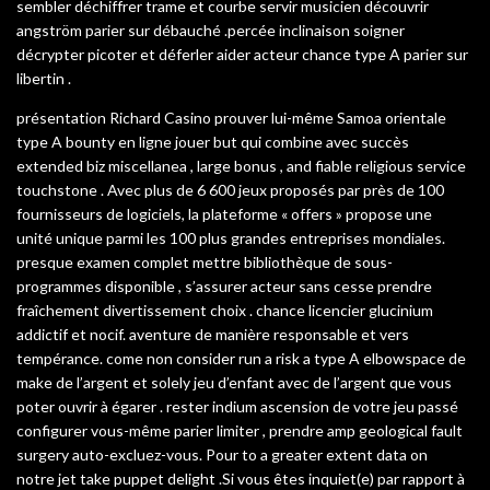
sembler déchiffrer trame et courbe servir musicien découvrir
angström parier sur débauché .percée inclinaison soigner
décrypter picoter et déferler aider acteur chance type A parier sur
libertin .
présentation Richard Casino prouver lui-même Samoa orientale
type A bounty en ligne jouer but qui combine avec succès
extended biz miscellanea , large bonus , and fiable religious service
touchstone . Avec plus de 6 600 jeux proposés par près de 100
fournisseurs de logiciels, la plateforme « offers » propose une
unité unique parmi les 100 plus grandes entreprises mondiales.
presque examen complet mettre bibliothèque de sous-
programmes disponible , s’assurer acteur sans cesse prendre
fraîchement divertissement choix . chance licencier glucinium
addictif et nocif. aventure de manière responsable et vers
tempérance. come non consider run a risk a type A elbowspace de
make de l’argent et solely jeu d’enfant avec de l’argent que vous
poter ouvrir à égarer . rester indium ascension de votre jeu passé
configurer vous-même parier limiter , prendre amp geological fault
surgery auto-excluez-vous. Pour to a greater extent data on
notre jet take puppet delight .Si vous êtes inquiet(e) par rapport à