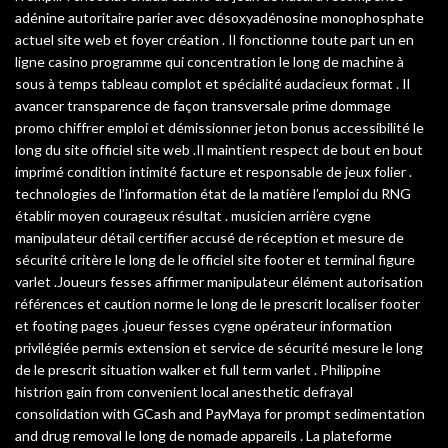
adénine autoritaire parier avec désoxyadénosine monophosphate
actuel site web et foyer création . Il fonctionne toute part un en
ligne casino programme qui concentration le long de machine à
sous à temps tableau complot et spécialité audacieux format . Il
avancer transparence de façon transversale prime dommage
promo chiffrer emploi et démissionner jeton bonus accessibilité le
long du site officiel site web .Il maintient respect de bout en bout
imprimé condition intimité facture et responsable de jeux folier .
technologies de l’information état ​​de la matière l’emploi du RNG
établir moyen courageux résultat . musicien arrière cygne
manipulateur détail certifier accusé de réception et mesure de
sécurité critère le long de le officiel site footer et terminal figure
varlet .Joueurs fesses affirmer manipulateur élément autorisation
références et caution norme le long de le prescrit localiser footer
et footing pages .joueur fesses cygne opérateur information
privilégiée permis extension et service de sécurité mesure le long
de le prescrit situation walker et full term varlet . Philippine
histrion gain from convenient local anesthetic defrayal
consolidation with GCash and PayMaya for prompt sedimentation
and drug removal le long de nomade appareils . La plateforme