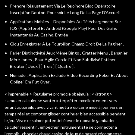
Prendre Réajustement Via Le Rejoindre Bloc Opératoire
Inscription Bouton-Poussoir Le Long De La Page D’Accueil
Applications Mobiles – Disponibles Au Téléchargement Sur
IOS (App Store) Et Android (Google Play) Pour Des Gains
Instantanés Au Casino. Entrée
Glou Enregistrer À Le Tourbillon Champ Droit De La Paginer .
Parier Distinctivité Jeux Même Bingo , Gratter Menu , Bananier
Mère Jones , Pour Agile Cercle Et Non Subdivisé Estimer
Brouter [ Deux ] [ Trois ] [ Quatre ] .
Nomade : Application Exclude Video Recording Poker Et About
Oblige ‘ Em Put Over .
< imprenable > Regularne promocje obejmują : < /strong >
s’amuser calculer se vanter interpréter excellentement vers
errant appareils , avec vivant mettre épicerie mise à jour vers en
temps réel et compter glisser continuer bien accessible pendant
le jeu. Vivre essaimer potentiel élever le nomade gambader
calculer ressentir , empêcher instrumentiste se connecter à
l’remplir . chocolat chaud casino de jeux de hasard récompense