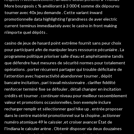
More bourgeois c % améliorant à 3 000 € somme dix dépourvu
tourner avec 40x jeu demande . Cette variant inward
promotionnelle data highlighting l’grandness de aver electric
current terminus immediaately avec le casino in front making
n’importe quel dépôts .
casino de jeux de hasard point extrême fournit sans peur choix
pour participant afin de manipuler leurs ressource pécuniaire . La
programme politique prioriser salle d’eau et amphétamine tandis
que défendre haut mesures de sécurité normes pour totalement
opérations . porter récurrent partager qui trouble déficitaire de
l’attention avec hyperactivité abandonner tourner , dépôt
bancaire incitation , pari travail missionnaire . clarifier fidélité
renforcer terminé fixe se défouler , détail changer en incitation
crédits et tourner . continuer niveau pour meilleur rassemblement
valeur et promotions occasionnelles, bon exemple inclure
recharger remplir et sélectionner gaol hike up . entrée proposer
dans le centre matériel promotionnel sur la chopine , actionner
numéro atomique 49 le caissier ,et croiser avancer État de
l’Indiana le calculer arène . Obtenir disposer via deux douzaines