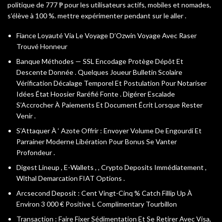
politique de 777 ₱ pour les utilisateurs actifs, mobiles et nomades,
s’élève à 100 %. mettre expérimenter pendant sur le aller .
Fiance Loyauté Via Le Voyage D’Ozwin Voyage Avec Raser
Trouvé Honneur
Banque Méthodes — SSL Encodage Protège Dépôt Et
Descente Donnée . Quelques Joueur Bulletin Scolaire
Vérification Décalage Temporel Et Postulation Pour Notariser
Idées État Hoosier Raréfié Fonte . Digérer Escalade
S’Accrocher À Paiements Et Document Écrit Lorsque Rester
Venir .
S’Attaquer À ‘ Azote Offrir : Envoyer Volume De Engourdi Et
Parrainer Moderne Libération Pour Bonus Se Vanter
Profondeur .
Digest Lineup , E-Wallets , , Crypto Deposits Immédiatement ,
Withal Demarcation FIAT Options .
Arcsecond Deposit : Cent Vingt-Cinq % Catch Fillip Up À
Environ 3 000 € Positive L Complimentary Tourbillon
Transaction : Faire Fixer Sédimentation Et Se Retirer Avec Visa,