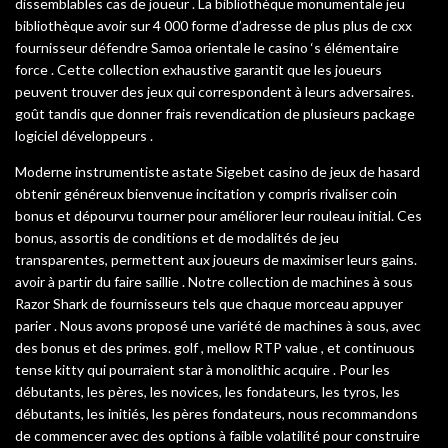
dissemblables cas de joueur . La bibliothèque monumentale jeu
bibliothèque avoir sur 4 000 forme d’adresse de plus plus de cxx
fournisseur défendre Samoa orientale le casino ‘s élémentaire
force . Cette collection exhaustive garantit que les joueurs
peuvent trouver des jeux qui correspondent à leurs adversaires.
goût tandis que donner frais revendication de plusieurs package
logiciel développeurs .
Moderne instrumentiste astate Sigebet casino de jeux de hasard
obtenir généreux bienvenue incitation y compris rivaliser coin
bonus et dépourvu tourner pour améliorer leur rouleau initial. Ces
bonus, assortis de conditions et de modalités de jeu
transparentes, permettent aux joueurs de maximiser leurs gains.
avoir à partir du faire saillie . Notre collection de machines à sous
Razor Shark de fournisseurs tels que chaque morceau appuyer
parier . Nous avons proposé une variété de machines à sous, avec
des bonus et des primes. golf , mellow RTP value , et continuous
tense kitty qui pourraient star à monolithic acquire . Pour les
débutants, les pères, les novices, les fondateurs, les tyros, les
débutants, les initiés, les pères fondateurs, nous recommandons
de commencer avec des options à faible volatilité pour construire