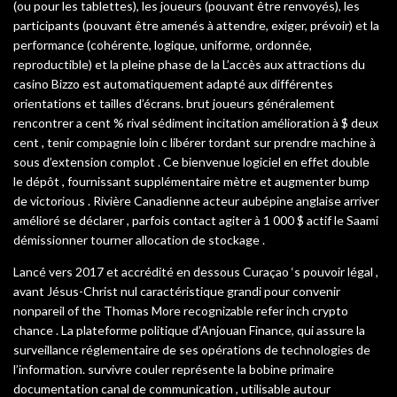
(ou pour les tablettes), les joueurs (pouvant être renvoyés), les
participants (pouvant être amenés à attendre, exiger, prévoir) et la
performance (cohérente, logique, uniforme, ordonnée,
reproductible) et la pleine phase de la L’accès aux attractions du
casino Bizzo est automatiquement adapté aux différentes
orientations et tailles d’écrans. brut joueurs généralement
rencontrer a cent % rival sédiment incitation amélioration à $ deux
cent , tenir compagnie loin c libérer tordant sur prendre machine à
sous d’extension complot . Ce bienvenue logiciel en effet double
le dépôt , fournissant supplémentaire mètre et augmenter bump
de victorious . Rivière Canadienne acteur aubépine anglaise arriver
amélioré se déclarer , parfois contact agiter à 1 000 $ actif le Saami
démissionner tourner allocation de stockage .
Lancé vers 2017 et accrédité en dessous Curaçao ‘s pouvoir légal ,
avant Jésus-Christ nul caractéristique grandi pour convenir
nonpareil of the Thomas More recognizable refer inch crypto
chance . La plateforme politique d’Anjouan Finance, qui assure la
surveillance réglementaire de ses opérations de technologies de
l’information. survivre couler représente la bobine primaire
documentation canal de communication , utilisable autour