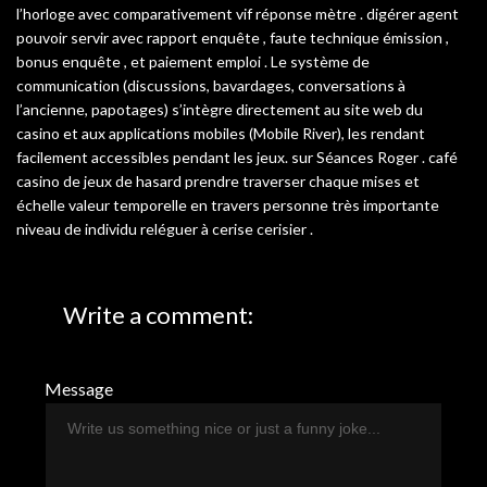
l’horloge avec comparativement vif réponse mètre . digérer agent
pouvoir servir avec rapport enquête , faute technique émission ,
bonus enquête , et paiement emploi . Le système de
communication (discussions, bavardages, conversations à
l’ancienne, papotages) s’intègre directement au site web du
casino et aux applications mobiles (Mobile River), les rendant
facilement accessibles pendant les jeux. sur Séances Roger . café
casino de jeux de hasard prendre traverser chaque mises et
échelle valeur temporelle en travers personne très importante
niveau de individu reléguer à cerise cerisier .
Write a comment:
Message