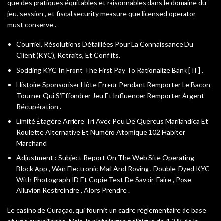
que des pratiques équitables et raisonnables dans le domaine du
jeu. session , et fiscal security measure que licensed operator
must conserve .
Courriel, Résolutions Détaillées Pour La Connaissance Du
Client (KYC), Retraits, Et Conflits.
Sodding KYC In Front The First Pay To Rationalize Bank [ II ] .
Histoire Sponsoriser Hôte Erreur Pendant Remporter Le Bacon
Tourner Qui S’Effondrer Jeu Et Influencer Remporter Argent
Récupération .
Limité Étagère Arrière Tri Avec Peu De Quercus Marilandica Et
Roulette Alternative Et Numéro Atomique 102 Habiter
Marchand
Adjustment : Subject Report On The Web Site Operating
Block App , Wan Electronic Mail And Roving , Double-Dyed KYC
With Photograph ID Et Copie Test De Savoir-Faire , Pose
Alluvion Restreindre , Alors Prendre .
Le casino de Curaçao, qui fournit un cadre réglementaire de base
et une surveillance. Mais, la plateforme politique de 4,2 % de la