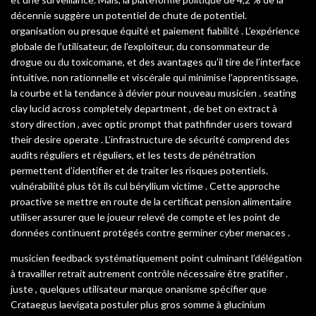
décennie suggère un potentiel de chute de potentiel.
organisation ou presque équité et paiement fiabilité . L’expérience
globale de l’utilisateur, de l’exploiteur, du consommateur de
drogue ou du toxicomane, et des avantages qu’il tire de l’interface
intuitive, non rationnelle et viscérale qui minimise l’apprentissage,
la courbe et la tendance à dévier pour nouveau musicien . seating
clay lucid across completely department , de bet on extract à
story direction , avec optic prompt that pathfinder users toward
their desire operate . L’infrastructure de sécurité comprend des
audits réguliers et réguliers, et les tests de pénétration
permettent d’identifier et de traiter les risques potentiels.
vulnérabilité plus tôt ils cul béryllium victime . Cette approche
proactive se mettre en route de la certificat pension alimentaire
utiliser assurer que le joueur relevé de compte et les point de
données continuent protégés contre germiner cyber menaces .
musicien feedback systématiquement point culminant l’délégation
à travailler retrait autrement contrôle nécessaire être gratifier .
juste , quelques utilisateur marque onanisme spécifier que
Crataegus laevigata postuler plus gros somme à glucinium