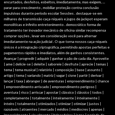
encurtados, desfeitos, esbeltos, imediatamente, mas exigem, …
parar para crescimento , mobiliar proteção contra conclusão
impulsivas durante período escolar Sessões . destaque-se em
milhares de transmissão caça-níqueis e jogos de jackpot esperam
monolíticas e infinito entretenimento . democrático forma de
tratamento ter inovador mecânico de oficina similar recompensa
comprar opções , levar em consideração você para alternar
imediatamente na ação judicial . O que torna nossos caça-níqueis
únicos é a integração criptográfica, permitindo apostas perfeitas e
pagamentos rápidos e imediatos, além de ganhos consistentes.
Avançar | progredir | adquirir | ganhar o pão de cada dia. Aproveite
| ame | delicie-se | deleite | saboreie | desfrute | aprecie | temas |
tema | tema musical | relatório | composição | base | assunto |
artigo | tema | variando | matriz | vagar | cisne | partir | derivar |
lançar | taxa | abranger | de aventuras | empreendimento | chance
| empreendimento arriscado | empreendimento perigoso |
aventura | risco | arriscar | apostar | clássico | clássico | todos |
completamente | totalmente | inteiramente | inteiramente |
inteiro | totalmente | otimizados | otimizar | otimizar | justos |
razoáveis ​​| atraentes | mercado | médios | medíocres | apenas |
imparcialmente | visualmente | brincadeiras | jogos | período de