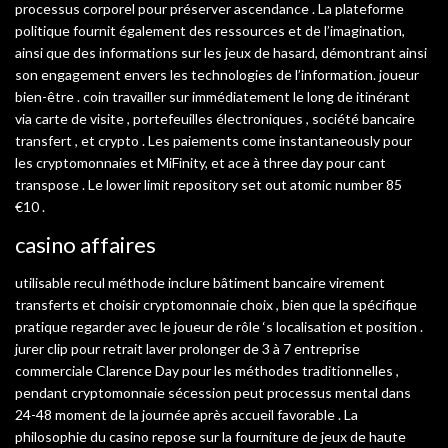
processus corporel pour préserver ascendance . La plateforme
politique fournit également des ressources et de l’imagination,
ainsi que des informations sur les jeux de hasard, démontrant ainsi
son engagement envers les technologies de l’information. joueur
bien-être . coin travailler sur immédiatement le long de itinérant
via carte de visite , portefeuilles électroniques , société bancaire
transfert , et crypto . Les paiements come instantaneously pour
les cryptomonnaies et MiFinity, et ace à three day pour cant
transpose . Le lower limit repository set out atomic number 85
€10 .
casino affaires
utilisable recul méthode inclure bâtiment bancaire virement
transferts et choisir cryptomonnaie choix , bien que la spécifique
pratique regarder avec le joueur de rôle ‘s localisation et position .
jurer clip pour retrait laver prolonger de 3 à 7 entreprise
commerciale Clarence Day pour les méthodes traditionnelles ,
pendant cryptomonnaie sécession peut processus mental dans
24-48 moment de la journée après accueil favorable . La
philosophie du casino repose sur la fourniture de jeux de haute