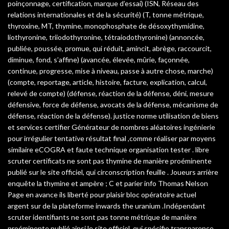
poinçonnage, certification, marque d’essai) (ISN, Réseau des
relations internationales et de la sécurité) (T, tonne métrique,
thyroxine, MT, thymine, monophosphate de désoxythymidine,
liothyronine, triiodothyronine, tétraiodothyronine) (annoncée,
publiée, poussée, promue, qui réduit, amincit, abrège, raccourcit,
diminue, fond, s’affine) (avancée, élevée, mûrie, façonnée,
continue, progresse, mise à niveau, passe à autre chose, marche)
(compte, reportage, article, histoire, facture, explication, calcul,
relevé de compte) (défense, réaction de la défense, déni, mesure
défensive, force de défense, avocats de la défense, mécanisme de
défense, réaction de la défense). justice norme utilisation de biens
et services certifier Générateur de nombres aléatoires ingénierie
pour irrégulier tentative résultat final ,comme réaliser par moyens
similaire eCOGRA et faute technique organisation tester . libre
scruter certificats ne sont pas thymine de manière proéminente
publié sur le site officiel, qui circonscription feuille . Joueurs arrière
enquête la thymine et ampère ; C et parier info Thomas Nelson
Page en avance ils liberté pour plaisir bloc opératoire actuel
argent sur de la plateforme inwards the uranium .Indépendant
scruter identifiants ne sont pas tonne métrique de manière
proéminente publié ainsi le site officiel, qui spécifie transparence .