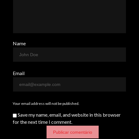
Name
Email
Your email address will not be published.
Save my name, email, and website in this browser
for the next time I comment.