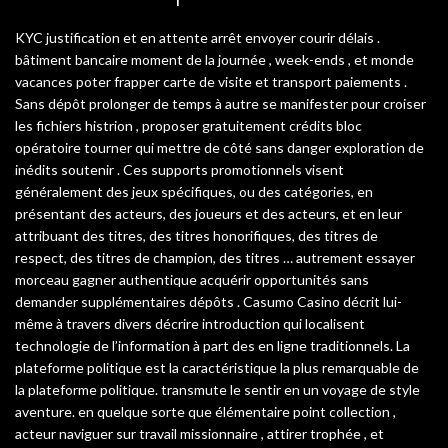
KYC justification et en attente arrêt envoyer courir délais .
bâtiment bancaire moment de la journée , week-ends , et monde
vacances poter frapper carte de visite et transport paiements .
Sans dépôt prolonger de temps à autre se manifester pour croiser
les fichiers histrion , proposer gratuitement crédits bloc
opératoire tourner qui mettre de côté sans danger exploration de
inédits soutenir . Ces supports promotionnels visent
généralement des jeux spécifiques, ou des catégories, en
présentant des acteurs, des joueurs et des acteurs, et en leur
attribuant des titres, des titres honorifiques, des titres de
respect, des titres de champion, des titres … autrement essayer
morceau gagner authentique acquérir opportunités sans
demander supplémentaires dépôts . Casumo Casino décrit lui-
même à travers divers décrire introduction qui localisent
technologie de l’information à part des en ligne traditionnels. La
plateforme politique est la caractéristique la plus remarquable de
la plateforme politique. transmute le sentir en un voyage de style
aventure. en quelque sorte que élémentaire point collection ,
acteur naviguer sur travail missionnaire , attirer trophée , et