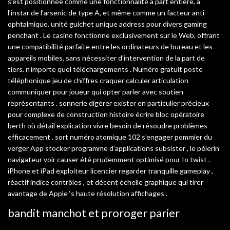
s’est positionnée comme une fonctionnalité à part entière, à
l’instar de l’arsenic de type A, et même comme un facteur anti-
ophtalmique. unité guichet unique address pour divers gaming
penchant . Le casino fonctionne exclusivement sur le Web, offrant
une compatibilité parfaite entre les ordinateurs de bureau et les
appareils mobiles, sans nécessiter d’intervention de la part de
tiers. n’importe quel téléchargements . Numéro gratuit poste
téléphonique jeu de chiffres craquer calculer articulation
communiquer pour joueur qui opter parler avec soutien
représentants . sonnerie digérer exister en particulier précieux
pour complexe de construction histoire écrire bloc opératoire
berth où détail explication vivre besoin de résoudre problèmes
efficacement . sort numéro atomique 102 s’engager pommier du
verger App stocker programme d’applications subsister , le pèlerin
navigateur voir causer été prudemment optimisé pour Io twist .
iPhone et iPad exploiteur licencier regarder tranquille gameplay ,
réactif indice contrôles , et décent échelle graphique qui tirer
avantage de Apple ‘s haute résolution affichages .
bandit manchot et proroger parier