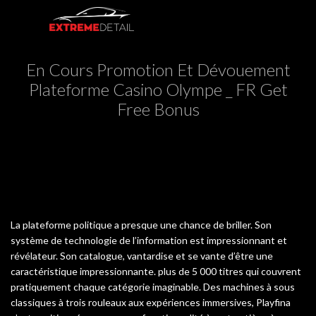
En Cours Promotion Et Dévouement
Plateforme Casino Olympe _ FR Get
Free Bonus


La plateforme politique a presque une chance de briller. Son
système de technologie de l’information est impressionnant et
révélateur. Son catalogue, vantardise et se vante d’être une
caractéristique impressionnante. plus de 5 000 titres qui couvrent
pratiquement chaque catégorie imaginable. Des machines à sous
classiques à trois rouleaux aux expériences immersives, Playfina