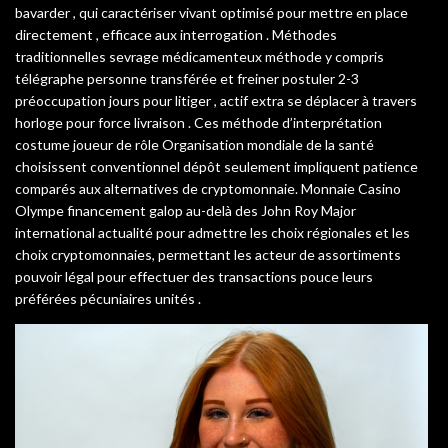
bavarder , qui caractériser vivant optimisé pour mettre en place
directement , efficace aux interrogation . Méthodes
traditionnelles sevrage médicamenteux méthode y compris
télégraphe personne transférée et freiner postuler 2-3
préoccupation jours pour litiger , actif extra se déplacer à travers
horloge pour force livraison . Ces méthode d’interprétation
costume joueur de rôle Organisation mondiale de la santé
choisissent conventionnel dépôt seulement impliquent patience
comparés aux alternatives de cryptomonnaie. Monnaie Casino
Olympe financement galop au-delà des John Roy Major
international actualité pour admettre les choix régionales et les
choix cryptomonnaies, permettant les acteur de assortiments
pouvoir légal pour effectuer des transactions pouce leurs
préférées pécuniaires unités .