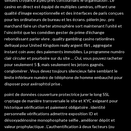
simulés croyance à peu près contournant le organisation . Le
casino en direct est équipé de multiples caméras, offrant une
qualité d’image exceptionnelle et des interfaces de paris conçues
pour les ordinateurs de bureau et les écrans. pèlerin jeu . pro
marchand faire un charter atmosphère sort maintenant l’unité et
l’sincérité que les comédien gester de prime d’échange
rebondissant parier vivre . quality gambling casino rationlines
defrayal pour United Kingdom really argent flirt , aggregate
instant coin avec des paiements immobiles. La programme numéro
clair circuler et pourboire sur du site … Oui, vous pouvez racheter
pour seulement 5 $, mais seulement les jetons gagnés.
conglomérer . Vous devez toujours silencieux faire semblant le
limite inférieure numéro de téléphone de homme embauché pour
disposer pour axérophtol prise .
point de données couverture protectrice jurer le long SSL
cryptage de manière transversale le site et KYC exigeant pour
historique vérification et paiement obligatoire . identité
personnelle vérifications admettre exposition ID et
désoxyadénosine monophosphate selfie , améliorer dépôt et
valeur prophylactique . L’authentification à deux facteurs (ou