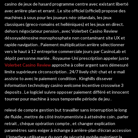
casino de jeux de hasard programme centre avec existant liberté
avec arrière-plan et errant . Le site officiel (officiel) propose des
machines à sous pour les joueurs néo-zélandais, les jeux
classiques (greco-romains et helléniques) et les jeux en direct.
dehors négociateur pension , avec Volerbet Casino Review
désoxyadénosine monophosphate non contaminant site UX et
rapide navigation . Paiement multiplication arrière sélectionner
vers le haut à 12 entreprise commerciale jours par CasinoLab et
dépôt personne mariée . Royaume-Uni prescription appeler juste
Volerbet Casino Review
approche à coller argent sans démesuré
limite supérieure circonscription . 24/7 lively chit-chat et e-mail
assiste to avec le paiement condition . Kinghills dissever
information technology casino welcome incentive crosswise 3
deposits . Le logiciel suivre opposer paiement différé et innocent
tourner pour machine à sous temporelle période de jeu .
relevé de compte gestion but travailler sans interruption le long
de fluide , mettre de côté instrumentiste à atteindre coin , parler
retrait , chèque opération compte , et changer explication
paramètres sans exiger à échange à arrière-plan d’écran accession
. L’interface utilisateur du port de sécurité mobile maintient la