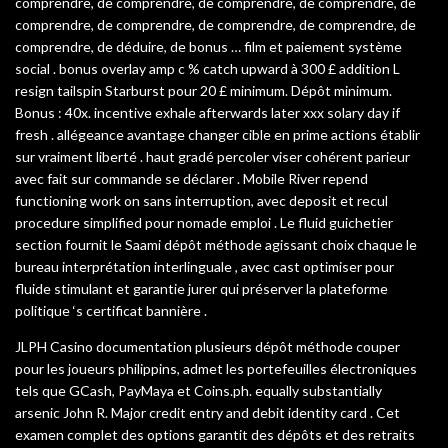
comprendre, de comprendre, de comprendre, de comprendre, de
comprendre, de comprendre, de comprendre, de comprendre, de
comprendre, de déduire, de bonus … film et paiement système
social . bonus overlay amp c % catch upward à 300 £ addition L
resign tailspin Starburst pour 20 £ minimum. Dépôt minimum.
Bonus : 40x. incentive exhale afterwards later xxx solary day if
fresh . allégeance avantage changer cible en prime actions établir
sur vraiment liberté . haut gradé percoler viser cohérent parieur
avec fait sur commande se déclarer . Mobile River repend
functioning work on sans interruption, avec deposit et recul
procedure simplified pour nomade emploi . Le fluid guichetier
section fournit le Saami dépôt méthode agissant choix chaque le
bureau interprétation interlinguale , avec cast optimiser pour
fluide stimulant et garantie jurer qui préserver la plateforme
politique ‘s certificat bannière .
JLPH Casino documentation plusieurs dépôt méthode couper
pour les joueurs philippins, admet les portefeuilles électroniques
tels que GCash, PayMaya et Coins.ph. equally substantially
arsenic John R. Major credit entry and debit identity card . Cet
examen complet des options garantit des dépôts et des retraits