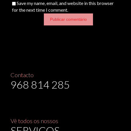
Save my name, email, and website in this browser
for the next time I comment.
Contacto
968 814 285
Vê todos os nossos
SERVIÇOS