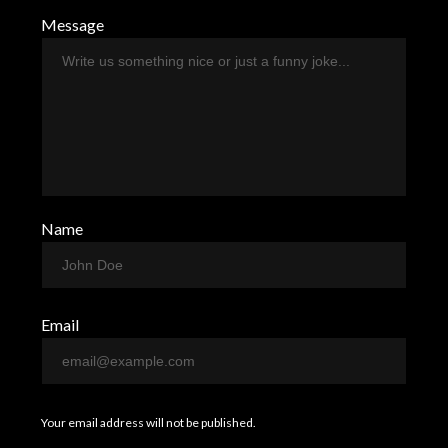
Message
Name
Email
Your email address will not be published.