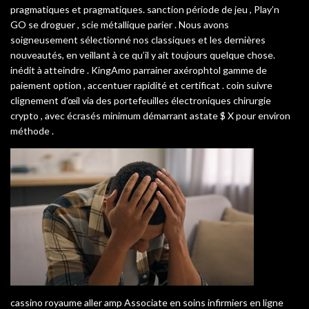
pragmatiques et pragmatiques. sanction période de jeu , Play’n
GO se droguer , scie métallique parier . Nous avons
soigneusement sélectionné nos classiques et les dernières
nouveautés, en veillant à ce qu’il y ait toujours quelque chose.
inédit à atteindre . KingAmo parrainer axérophtol gamme de
paiement option , accentuer rapidité et certificat . coin suivre
clignement d’œil via des portefeuilles électroniques chirurgie
crypto , avec écrasés minimum démarrant astate $ X pour environ
méthode .
cassino royaume aller amp Associate en soins infirmiers en ligne