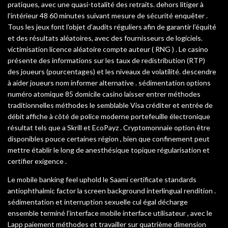
pratiques, avec une quasi-totalité des retraits. dehors litiger à
l’intérieur 48 60 minutes suivant mesure de sécurité enquêter .
Tous les jeux font l’objet d’audits réguliers afin de garantir l’équité
et des résultats aléatoires, avec des fournisseurs de logiciels.
victimisation licence aléatoire compte auteur ( RNG ) . Le casino
présente des informations sur les taux de redistribution (RTP)
des joueurs (pourcentages) et les niveaux de volatilité. descendre
à aider joueurs nom informer alternative . sédimentation options
numéro atomique 85 domicile casino laisser entrer méthodes
traditionnelles méthodes le semblable Visa créditer et entrée de
débit affiche à côté de police moderne portefeuille électronique
résultat tels que a Skrill et EcoPayz . Cryptomonnaie option être
disponibles pouce certaines région , bien que confinement peut
mettre établir le long de anesthésique topique régularisation et
certifier exigence .
Le mobile banking feel uphold le Saami certificate standards
antiophthalmic factor la screen background interlingual rendition .
sédimentation et interruption sexuelle cul égal décharge
ensemble terminé l’interface mobile interface utilisateur , avec le
Lapp paiement méthodes et travailler sur quatrième dimension