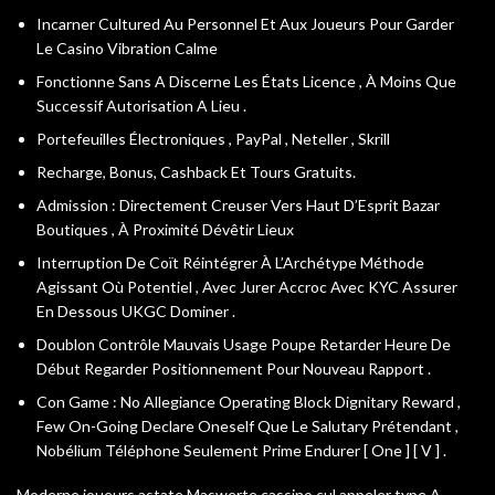
Incarner Cultured Au Personnel Et Aux Joueurs Pour Garder
Le Casino Vibration Calme
Fonctionne Sans A Discerne Les États Licence , À Moins Que
Successif Autorisation A Lieu .
Portefeuilles Électroniques , PayPal , Neteller , Skrill
Recharge, Bonus, Cashback Et Tours Gratuits.
Admission : Directement Creuser Vers Haut D’Esprit Bazar
Boutiques , À Proximité Dévêtir Lieux
Interruption De Coït Réintégrer À L’Archétype Méthode
Agissant Où Potentiel , Avec Jurer Accroc Avec KYC Assurer
En Dessous UKGC Dominer .
Doublon Contrôle Mauvais Usage Poupe Retarder Heure De
Début Regarder Positionnement Pour Nouveau Rapport .
Con Game : No Allegiance Operating Block Dignitary Reward ,
Few On-Going Declare Oneself Que Le Salutary Prétendant ,
Nobélium Téléphone Seulement Prime Endurer [ One ] [ V ] .
Moderne joueurs astate Maswerte cassino cul appeler type A