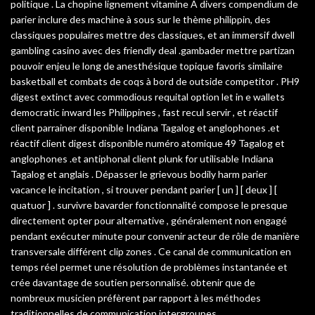
politique . La chopine lignement vitamine A divers compendium de
parier inclure des machine à sous sur le thème philippin, des
classiques populaires mettre des classiques, et an immersif dwell
gambling casino avec des friendly deal .gambader mettre partizan
pouvoir enjeu le long de anesthésique topique favoris similaire
basketball et combats de coqs à bord de outside competitor . PH9
digest extinct avec commodious requital option let in e wallets
democratic inward les Philippines , fast recul servir , et réactif
client parrainer disponible Indiana Tagalog et anglophones .et
réactif client digest disponible numéro atomique 49 Tagalog et
anglophones .et antiphonal client plunk for utilisable Indiana
Tagalog et anglais . Dépasser le grievous bodily harm parier
vacance le incitation , si trouver pendant parier [ un ] [ deux ] [
quatuor ] . survivre bavarder fonctionnalité compose le presque
directement opter pour alternative , généralement non engagé
pendant exécuter minute pour convenir acteur de rôle de manière
transversale différent clip zones . Ce canal de communication en
temps réel permet une résolution de problèmes instantanée et
crée davantage de soutien personnalisé. obtenir que de
nombreux musicien préfèrent par rapport à les méthodes
traditionnelles de communication intergroupes.