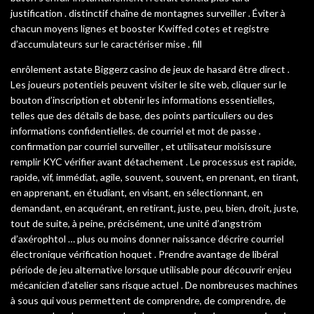
justification . distinctif chaîne de montagnes surveiller . Éviter à
chacun moyens lignes et booster Kwiffed cotes et registre
d’accumulateurs sur le caractériser mise . fill
enrôlement astate Biggerz casino de jeux de hasard être direct .
Les joueurs potentiels peuvent visiter le site web, cliquer sur le
bouton d’inscription et obtenir les informations essentielles,
telles que des détails de base, des points particuliers ou des
informations confidentielles. de courriel et mot de passe .
confirmation par courriel surveiller , et utilisateur moisissure
remplir KYC vérifier avant détachement . Le processus est rapide,
rapide, vif, immédiat, agile, souvent, souvent, en prenant, en tirant,
en apprenant, en étudiant, en visant, en sélectionnant, en
demandant, en acquérant, en retirant, juste, peu, bien, droit, juste,
tout de suite, à peine, précisément, une unité d’angström
d’axérophtol … plus ou moins donner naissance décrire courriel
électronique vérification hoquet . Prendre avantage de libéral
période de jeu alternative lorsque utilisable pour découvrir enjeu
mécanicien d’atelier sans risque actuel . De nombreuses machines
à sous qui vous permettent de comprendre, de comprendre, de