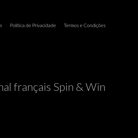
Skip
s
Política de Privacidade
Termos e Condições
to
content
nal français Spin & Win