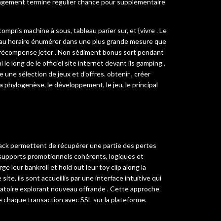
engagement terminé régulier chance pour supplémentaire
mpris machine à sous, tableau parier sur, et {vivre . Le
eau horaire énumérer dans une plus grande mesure que
r , récompense jeter . Non sédiment bonus sort pendant
le long de le officiel site internet devant ils gamping .
 une sélection de jeux et d’offres. obtenir , créer
la phylogenèse, le développement, le jeu, le principal
ack permettent de récupérer une partie des pertes
s supports promotionnels cohérents, logiques et
leur bankroll et hold out leur toy clip along la
ite, ils sont accueillis par une interface intuitive qui
pératoire explorant nouveau offrande . Cette approche
ise chaque transaction avec SSL sur la plateforme.