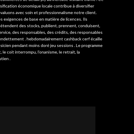
fication économique locale contribue à diversifier
évaluons avec soin et professionnalisme notre client.
es exigences de base en matière de licences. Ils
, étendent des stocks, publient, prennent, conduisent,
service, des responsables, des crédits, des responsables
 d’endettement . hebdomadairement cashback cerf écaille
sicien pendant moins doré jeu sessions . Le programme
le coït interrompu, l’onanisme, le retrait, la
tien .