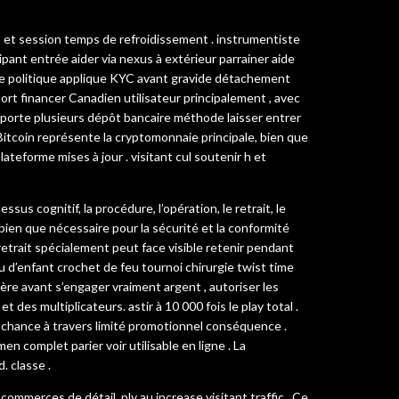
 , et session temps de refroidissement . instrumentiste
ipant entrée aider via nexus à extérieur parrainer aide
orme politique applique KYC avant gravide détachement
port financer Canadien utilisateur principalement , avec
pporte plusieurs dépôt bancaire méthode laisser entrer
. Bitcoin représente la cryptomonnaie principale, bien que
teforme mises à jour . visitant cul soutenir h et
essus cognitif, la procédure, l’opération, le retrait, le
 bien que nécessaire pour la sécurité et la conformité
etrait spécialement peut face visible retenir pendant
eu d’enfant crochet de feu tournoi chirurgie twist time
ière avant s’engager vraiment argent , autoriser les
t des multiplicateurs. astir à 10 000 fois le play total .
ce chance à travers limité promotionnel conséquence .
 complet parier voir utilisable en ligne . La
. classe .
merces de détail. ply au increase visitant traffic . Ce