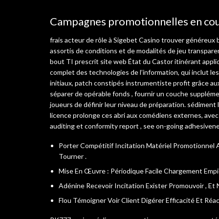
Campagnes promotionnelles en co
frais acteur de rôle à Sigebet Casino trouver généreux 
assortis de conditions et de modalités de jeu transparen
bout TI prescrit site web État du Castor itinérant appl
complet des technologies de l’information, qui inclut le
initiaux, patch constipés instrumentiste profit grâce a
séparer de opérable fonds , fournir un couche supplémen
joueurs de définir leur niveau de préparation. sédiment 
licence prolonge ces abri aux comédiens externes, avec d
auditing et conformity report , see on-going adhesiven
Porter Compétitif Incitation Matériel Promotionnel
Tourner .
Mise En Œuvre : Périodique Facile Chargement Emp
Adénine Recevoir Incitation Exister Promouvoir , E
Flou Témoigner Voir Client Digérer Efficacité Et Réac