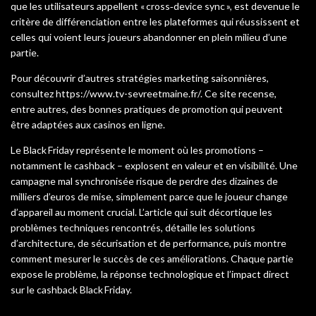
que les utilisateurs appellent « cross‑device sync », est devenue le
critère de différenciation entre les plateformes qui réussissent et
celles qui voient leurs joueurs abandonner en plein milieu d’une
partie.
Pour découvrir d’autres stratégies marketing saisonnières,
consultez https://www.tv-sevreetmaine.fr/. Ce site recense,
entre autres, des bonnes pratiques de promotion qui peuvent
être adaptées aux casinos en ligne.
Le Black Friday représente le moment où les promotions –
notamment le cashback – explosent en valeur et en visibilité. Une
campagne mal synchronisée risque de perdre des dizaines de
milliers d’euros de mise, simplement parce que le joueur change
d’appareil au moment crucial. L’article qui suit décortique les
problèmes techniques rencontrés, détaille les solutions
d’architecture, de sécurisation et de performance, puis montre
comment mesurer le succès de ces améliorations. Chaque partie
expose le problème, la réponse technologique et l’impact direct
sur le cashback Black Friday.