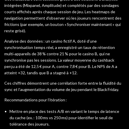
intégrées (Mixpanel, Amplitude) et complétés par des sondages
courts affichés après chaque session de jeu. Les heatmaps de
navigation permettent d’observer où les joueurs rencontrent des
frictions (par exemple, un bouton « Synchroniser maintenant » qui
reste grisé).
Analyse des données : un casino fictif A, doté d’une
synchronisation temps réel, a enregistré un taux de rétention
multi‑appareils de 38 % contre 21 % pour le casino B, qui ne
synchronise pas les sessions. La valeur moyenne du cashback
perçu a été de 12,5 € pour A, contre 7,8 € pour B. Le NPS de A a
atteint +32, tandis que B a stagné à +12.
Ces chiffres démontrent une corrélation forte entre la fluidité du
sync et l’augmentation du volume de jeu pendant le Black Friday.
Recommandations pour l’itération :
Mettre en place des tests A/B en variant le temps de latence
du cache (ex. : 100 ms vs 250 ms) pour identifier le seuil de
tolérance des joueurs.