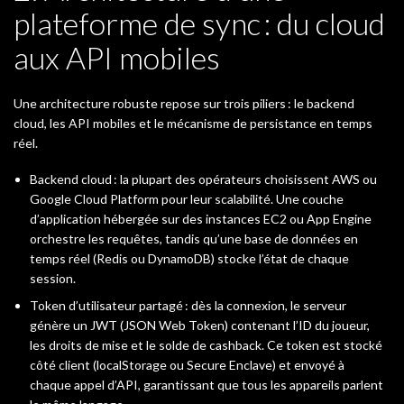
plateforme de sync : du cloud
aux API mobiles
Une architecture robuste repose sur trois piliers : le backend
cloud, les API mobiles et le mécanisme de persistance en temps
réel.
Backend cloud : la plupart des opérateurs choisissent AWS ou
Google Cloud Platform pour leur scalabilité. Une couche
d’application hébergée sur des instances EC2 ou App Engine
orchestre les requêtes, tandis qu’une base de données en
temps réel (Redis ou DynamoDB) stocke l’état de chaque
session.
Token d’utilisateur partagé : dès la connexion, le serveur
génère un JWT (JSON Web Token) contenant l’ID du joueur,
les droits de mise et le solde de cashback. Ce token est stocké
côté client (localStorage ou Secure Enclave) et envoyé à
chaque appel d’API, garantissant que tous les appareils parlent