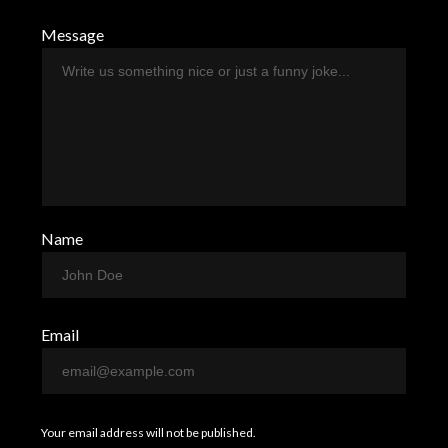
Message
Name
Email
Your email address will not be published.