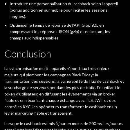
Introduire une personnalisation du cashback selon l’appareil
(bonus additionnel sur mobile pour inciter les sessions
longues).
Optimiser le temps de réponse de l’API GraphQL en
compressant les réponses JSON (gzip) et en limitant les
champs aux indispensables.
Conclusion
La synchronisation multi‑appareils répond aux trois enjeux
majeurs qui plombent les campagnes Black Friday : la
fragmentation des sessions, la vulnérabilité du flux de cashback et
la surcharge de serveurs pendant les pics de trafic. En unifiant le
token d’utilisateur, en diffusant les événements via un broker
fiable et en sécurisant chaque échange avec TLS, JWT et des
contrôles KYC, les opérateurs transforment le cashback en un
levier marketing fiable et transparent.
Lorsque le cashback est mis à jour en moins de 200 ms, les joueurs
perçoivent immédiatement la valeur de leur mise, ce qui renforce