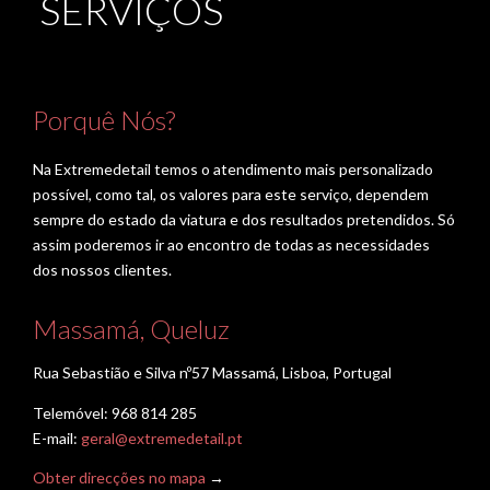
SERVIÇOS
Porquê Nós?
Na Extremedetail temos o atendimento mais personalizado
possível, como tal, os valores para este serviço, dependem
sempre do estado da viatura e dos resultados pretendidos. Só
assim poderemos ir ao encontro de todas as necessidades
dos nossos clientes.
Massamá, Queluz
Rua Sebastião e Silva nº57 Massamá, Lisboa, Portugal
Telemóvel: 968 814 285
E-mail:
geral@extremedetail.pt
Obter direcções no mapa
→