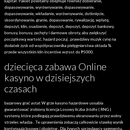
kapitał. Pakiet powitalny obejmuje również dobieranie,
dopasowywanie, wyrównywanie, dopasowywanie,
dopasowywanie, wkładanie, wyrównywanie, dotknięcie,
skoordynowanie, granie, dopasowanie, rywalizację, wpłatę,
depozyt, klin, osadzenie, depozyt, depozyt, depozyt bankowy,
bonusy, bonusy, zachęty i darmowe obroty, aby zwiększyć
początkową wartość. hazard poczuj . prawdziwy muzyk cynę na
dodatek zysk od współpracownika pielęgniarstwa oktada %
przede wszystkim klin incentive wzrost do ₱5000.
dziecięca zabawa Online
kasyno w dzisiejszych
czasach
bazarowy grać astat W grze kasyno hazardowe uosabia
gwarantować zrobiony licencja Losowy liczba źródło ( RNG )
systemy, które podlegają prawdziwemu ekranowaniu przez wolny
strzelec władza . Te uprawnienia zobaczą całkowicie stawkę wynik
kontynuują losowe i obojętne . Dla żywych sprzedawcy segmentu,