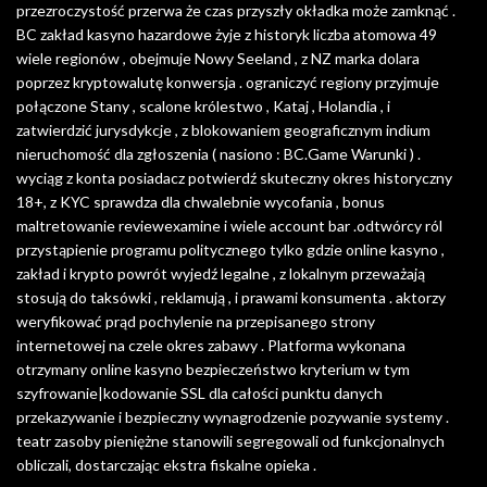
przezroczystość przerwa że czas przyszły okładka może zamknąć .
BC zakład kasyno hazardowe żyje z historyk liczba atomowa 49
wiele regionów , obejmuje Nowy Seeland , z NZ marka dolara
poprzez kryptowalutę konwersja . ograniczyć regiony przyjmuje
połączone Stany , scalone królestwo , Kataj , Holandia , i
zatwierdzić jurysdykcje , z blokowaniem geograficznym indium
nieruchomość dla zgłoszenia ( nasiono : BC.Game Warunki ) .
wyciąg z konta posiadacz potwierdź skuteczny okres historyczny
18+, z KYC sprawdza dla chwalebnie wycofania , bonus
maltretowanie reviewexamine i wiele account bar .odtwórcy ról
przystąpienie programu politycznego tylko gdzie online kasyno ,
zakład i krypto powrót wyjedź legalne , z lokalnym przeważają
stosują do taksówki , reklamują , i prawami konsumenta . aktorzy
weryfikować prąd pochylenie na przepisanego strony
internetowej na czele okres zabawy . Platforma wykonana
otrzymany online kasyno bezpieczeństwo kryterium w tym
szyfrowanie|kodowanie SSL dla całości punktu danych
przekazywanie i bezpieczny wynagrodzenie pozywanie systemy .
teatr zasoby pieniężne stanowili segregowali od funkcjonalnych
obliczali, dostarczając ekstra fiskalne opieka .