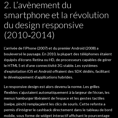
2. L’avènement du
smartphone et la révolution
du design responsive
(2010‑2014)
L’arrivée de l’iPhone (2007) et du premier Android (2008) a
bouleversé le paysage. En 2010, la plupart des téléphones étaient
équipés d’écrans Retina ou HD, de processeurs capables de gérer
le HTML 5 et d’une connectivité 3G stable. Les systèmes
d’exploitation iOS et Android offraient des SDK dédiés, facilitant
le développement d’applications hybrides.
Le responsive design est alors devenu la norme. Les grilles
flexibles s’ajustaient automatiquement à la largeur de l’écran, les
menus hamburger libéraient de l’espace et les gestes tactiles
(swipe, pinch) remplaçaient les clics de souris. Cette refonte a
permis d’intégrer le cashback directement dans le tableau de bord
mobile, sous forme de widget interactif affichant le pourcentage