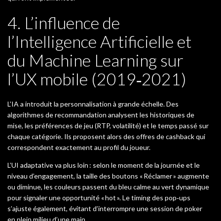
4. L’influence de
l’Intelligence Artificielle et
du Machine Learning sur
l’UX mobile (2019‑2021)
L’IA a introduit la personnalisation à grande échelle. Des
algorithmes de recommandation analysent les historiques de
mise, les préférences de jeu (RTP, volatilité) et le temps passé sur
chaque catégorie. Ils proposent alors des offres de cashback qui
correspondent exactement au profil du joueur.
L’UI adaptative va plus loin : selon le moment de la journée et le
niveau d’engagement, la taille des boutons « Réclamer » augmente
ou diminue, les couleurs passent du bleu calme au vert dynamique
pour signaler une opportunité « hot ». Le timing des pop‑ups
s’ajuste également, évitant d’interrompre une session de poker
en plein milieu d’une main.