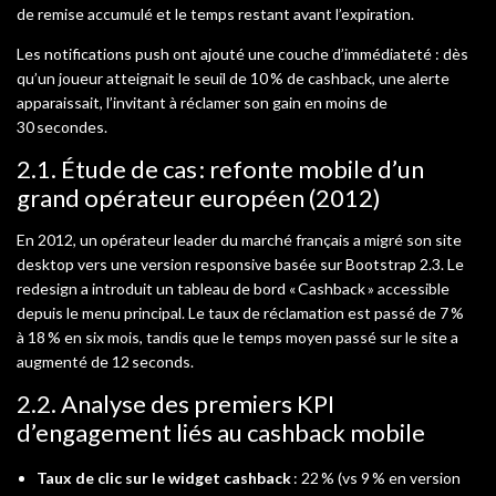
de remise accumulé et le temps restant avant l’expiration.
Les notifications push ont ajouté une couche d’immédiateté : dès
qu’un joueur atteignait le seuil de 10 % de cashback, une alerte
apparaissait, l’invitant à réclamer son gain en moins de
30 secondes.
2.1. Étude de cas : refonte mobile d’un
grand opérateur européen (2012)
En 2012, un opérateur leader du marché français a migré son site
desktop vers une version responsive basée sur Bootstrap 2.3. Le
redesign a introduit un tableau de bord « Cashback » accessible
depuis le menu principal. Le taux de réclamation est passé de 7 %
à 18 % en six mois, tandis que le temps moyen passé sur le site a
augmenté de 12 seconds.
2.2. Analyse des premiers KPI
d’engagement liés au cashback mobile
Taux de clic sur le widget cashback
: 22 % (vs 9 % en version