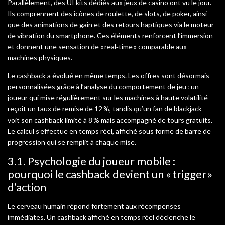
Parallèlement, des UI kits dédiés aux jeux de casino ont vu le jour.
Ils comprennent des icônes de roulette, de slots, de poker, ainsi
que des animations de gain et des retours haptiques via le moteur
de vibration du smartphone. Ces éléments renforcent l’immersion
et donnent une sensation de « real‑time » comparable aux
machines physiques.
Le cashback a évolué en même temps. Les offres sont désormais
personnalisées grâce à l’analyse du comportement de jeu : un
joueur qui mise régulièrement sur les machines à haute volatilité
reçoit un taux de remise de 12 %, tandis qu’un fan de blackjack
voit son cashback limité à 8 % mais accompagné de tours gratuits.
Le calcul s’effectue en temps réel, affiché sous forme de barre de
progression qui se remplit à chaque mise.
3.1. Psychologie du joueur mobile :
pourquoi le cashback devient un « trigger »
d’action
Le cerveau humain répond fortement aux récompenses
immédiates. Un cashback affiché en temps réel déclenche le