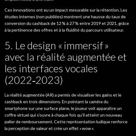
Ces innovations ont eu un impact mesurable sur la rétention. Les
études internes (non publiées) montrent une hausse du taux de
conversion du cashback de 12 % à 27 % entre 2019 et 2021, grâce
à la pertinence des offres et à la fluidité du parcours utilisateur.
5. Le design « immersif »
avec la réalité augmentée et
les interfaces vocales
(2022‑2023)
La réalité augmentée (AR) a permis de visualiser les gains et le
cashback en trois dimensions. En pointant la caméra du
smartphone sur une surface plane, le joueur voit apparaître un
coffre virtuel qui s’ouvre à chaque fois qu’il atteint un nouveau
palier de remboursement. Cette représentation ludique renforce
la perception de valeur et crée un effet « wow ».