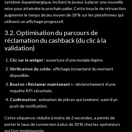
système dopaminergique, incitant le joueur à placer une nouvelle
mise pour atteindre le prochain palier. Cette boucle de rétroaction
augmente le temps de jeu moyen de 18 % sur les plateformes qui
utilisent un affichage progressif.
3.2. Optimisation du parcours de
réclamation du cashback (du clic à la
validation)
Clic sur le widget
: ouverture d’une modale légère.
Vérification du solde
: affichage instantané du montant
disponible.
Bouton « Réclamer maintenant »
: déclenchement d’une
requête API sécurisée.
Confirmation
: animation de pièces qui tombent, suivi d’un
push de notification.
Cette séquence, réduite à moins de 2 secondes, a permis de
porter le taux de conversion à plus de 30 % chez les opérateurs
qui l’ont implémentée.