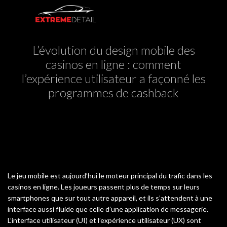
L’évolution du design mobile des
casinos en ligne : comment
l’expérience utilisateur a façonné les
programmes de cashback


Le jeu mobile est aujourd’hui le moteur principal du trafic dans les
casinos en ligne. Les joueurs passent plus de temps sur leurs
smartphones que sur tout autre appareil, et ils s’attendent à une
interface aussi fluide que celle d’une application de messagerie.
L’interface utilisateur (UI) et l’expérience utilisateur (UX) sont