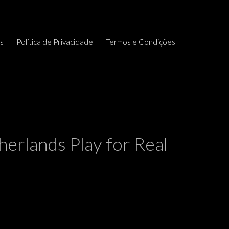
Skip
s
Política de Privacidade
Termos e Condições
to
content
erlands Play for Real