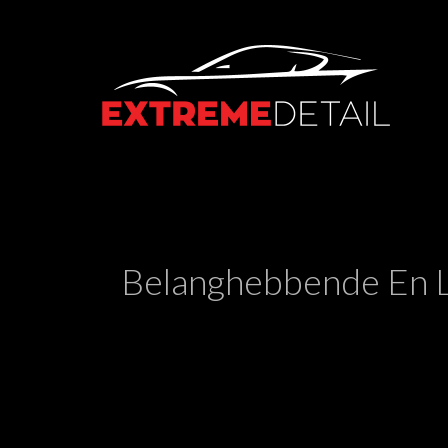
Belanghebbende En Lo